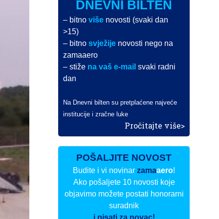
DNEVNI BILTEN
– bitno
više
novosti (svaki dan
>15)
– bitno
svježije
novosti nego na
zamaaero
– stiže
na vaš e-mail
svaki radni
dan
Na Dnevni bilten su pretplaćene najveće
institucije i zračne luke
Pročitajte više>
POŠALJITE NOVOST
Budite i vi novinar
zama
aero
!
Ako pošaljete 10 novosti koje
objavimo možete postati honorarni
suradnik
i pisati za novac!