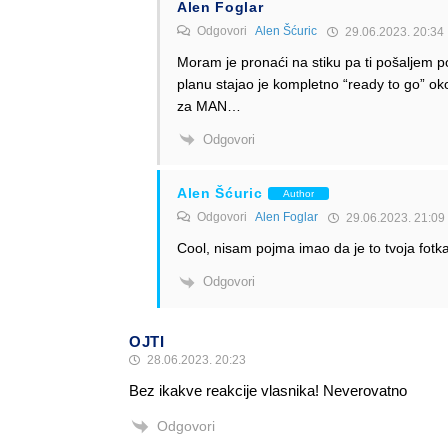
Alen Foglar
Odgovori
Alen Šćuric
29.06.2023. 20:34
Moram je pronaći na stiku pa ti pošaljem 
planu stajao je kompletno “ready to go” ok
za MAN…
Odgovori
Alen Šćuric
Author
Odgovori
Alen Foglar
29.06.2023. 21:09
Cool, nisam pojma imao da je to tvoja fotka
Odgovori
OJTI
28.06.2023. 20:23
Bez ikakve reakcije vlasnika! Neverovatno
Odgovori