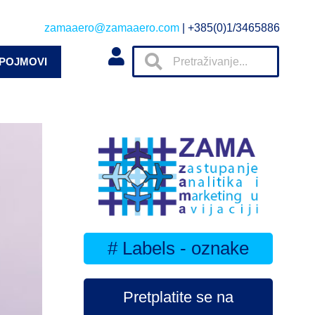
zamaaero@zamaaero.com
| +385(0)1/3465886
 POJMOVI
# Labels - oznake
Pretplatite se na