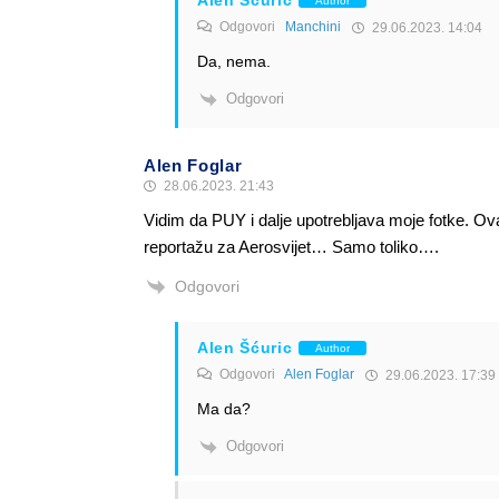
Alen Šćuric
Author
Odgovori
Manchini
29.06.2023. 14:04
Da, nema.
Odgovori
Alen Foglar
28.06.2023. 21:43
Vidim da PUY i dalje upotrebljava moje fotke. Ov
reportažu za Aerosvijet… Samo toliko….
Odgovori
Alen Šćuric
Author
Odgovori
Alen Foglar
29.06.2023. 17:39
Ma da?
Odgovori