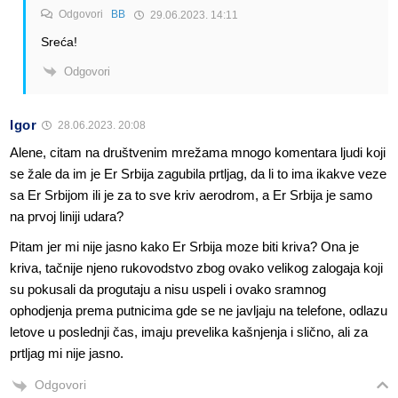
Odgovori
BB
29.06.2023. 14:11
Sreća!
Odgovori
Igor
28.06.2023. 20:08
Alene, citam na društvenim mrežama mnogo komentara ljudi koji
se žale da im je Er Srbija zagubila prtljag, da li to ima ikakve veze
sa Er Srbijom ili je za to sve kriv aerodrom, a Er Srbija je samo
na prvoj liniji udara?
Pitam jer mi nije jasno kako Er Srbija moze biti kriva? Ona je
kriva, tačnije njeno rukovodstvo zbog ovako velikog zalogaja koji
su pokusali da progutaju a nisu uspeli i ovako sramnog
ophodjenja prema putnicima gde se ne javljaju na telefone, odlazu
letove u poslednji čas, imaju prevelika kašnjenja i slično, ali za
prtljag mi nije jasno.
Odgovori