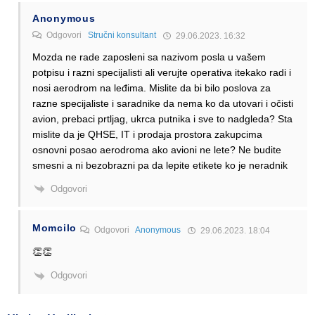
Anonymous
Odgovori
Stručni konsultant
29.06.2023. 16:32
Mozda ne rade zaposleni sa nazivom posla u vašem
potpisu i razni specijalisti ali verujte operativa itekako radi i
nosi aerodrom na leđima. Mislite da bi bilo poslova za
razne specijaliste i saradnike da nema ko da utovari i očisti
avion, prebaci prtljag, ukrca putnika i sve to nadgleda? Sta
mislite da je QHSE, IT i prodaja prostora zakupcima
osnovni posao aerodroma ako avioni ne lete? Ne budite
smesni a ni bezobrazni pa da lepite etikete ko je neradnik
Odgovori
Momcilo
Odgovori
Anonymous
29.06.2023. 18:04
👏👏
Odgovori