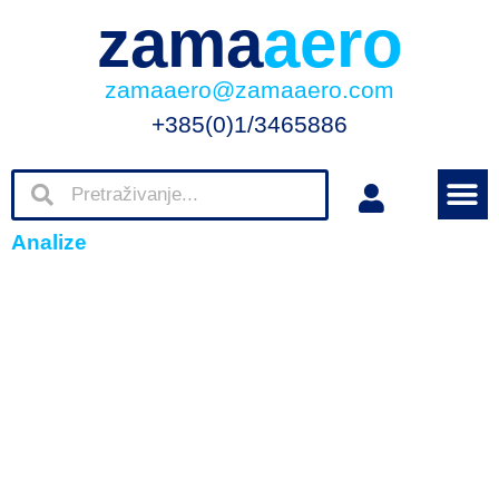
zama
aero
zamaaero@zamaaero.com
+385(0)1/3465886
Analize