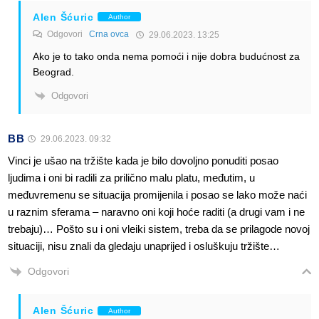
Alen Šćuric
Author
Odgovori
Crna ovca
29.06.2023. 13:25
Ako je to tako onda nema pomoći i nije dobra budućnost za
Beograd.
Odgovori
BB
29.06.2023. 09:32
Vinci je ušao na tržište kada je bilo dovoljno ponuditi posao
ljudima i oni bi radili za prilično malu platu, međutim, u
međuvremenu se situacija promijenila i posao se lako može naći
u raznim sferama – naravno oni koji hoće raditi (a drugi vam i ne
trebaju)… Pošto su i oni vleiki sistem, treba da se prilagode novoj
situaciji, nisu znali da gledaju unaprijed i osluškuju tržište…
Odgovori
Alen Šćuric
Author