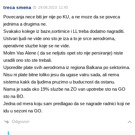
treca smena
29.06.2023. 11:45
Povecanja nece biti jer nije po KU, a ne moze da se poveca
jednima a drugima ne.
Svakako kolege iz baze,sortirnice i LL treba dodatno nagraditi.
Ustvari ljudi ne vide ono sto je iza a to je srce aerodroma,
operativne sluzbe koje se ne vide.
Molim Vas Alene ( da se neljutis opet sto nije persiranje) niste
uradili ono sto ste trebali.
Uporedite plate svih aerodroma iz regiona Balkana po sektorima.
Nisu ni plate bitne toliko jesu da ugase vatru sada, ali nema
sistema kakk da ljudima pruzimo u buducnost da ostanu.
Nama je sada oko 19% sluzbe na ZO van upotrebe sto na GO
sto na BO.
Jedna od mera koju sam predlagao da se nagrade radnici koji ne
idu u sezoni na GO.
Odgovori