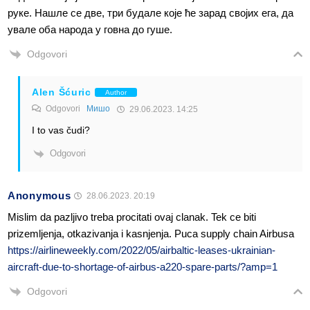
руке. Нашле се две, три будале које ће зарад својих ега, да
увале оба народа у говна до гуше.
Odgovori
Alen Šćuric
Author
Odgovori
Мишо
29.06.2023. 14:25
I to vas čudi?
Odgovori
Anonymous
28.06.2023. 20:19
Mislim da pazljivo treba procitati ovaj clanak. Tek ce biti
prizemljenja, otkazivanja i kasnjenja. Puca supply chain Airbusa
https://airlineweekly.com/2022/05/airbaltic-leases-ukrainian-
aircraft-due-to-shortage-of-airbus-a220-spare-parts/?amp=1
Odgovori