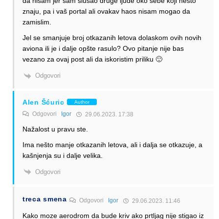
da nisam jer sam slusao druge ljude oko sebe koji nešto
znaju, pa i vaš portal ali ovakav haos nisam mogao da
zamislim.
Jel se smanjuje broj otkazanih letova dolaskom ovih novih
aviona ili je i dalje opšte rasulo? Ovo pitanje nije bas
vezano za ovaj post ali da iskoristim priliku 🙂
Odgovori
Alen Šćuric
Author
Odgovori
Igor
29.06.2023. 17:38
Nažalost u pravu ste.
Ima nešto manje otkazanih letova, ali i dalja se otkazuje, a
kašnjenja su i dalje velika.
Odgovori
treca smena
Odgovori
Igor
29.06.2023. 11:46
Kako moze aerodrom da bude kriv ako prtljag nije stigao iz