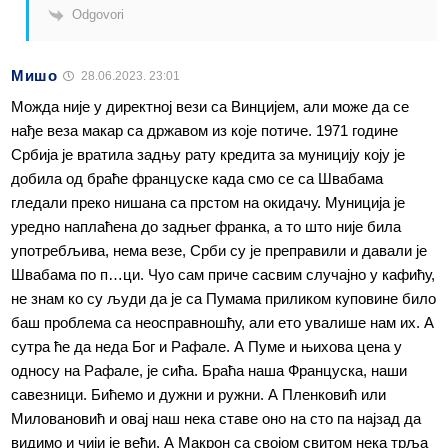
Odgovori
Мишо
28.06.2023. 23:01
Можда није у директној вези са Винцијем, али може да се
нађе веза макар са државом из које потиче. 1971 године
Србија је вратила задњу рату кредита за муницију коју је
добила од браће француске када смо се са Швабама
гледали преко нишана са прстом на окидачу. Муниција је
уредно наплаћена до задњег франка, а то што није била
употребљива, нема везе, Срби су је преправили и давали је
Швабама по п…ци. Чуо сам приче сасвим случајно у кафићу,
не знам ко су људи да је са Пумама приликом куповине било
баш проблема са неосправношћу, али ето увалише нам их. А
сутра ће да неда Бог и Рафале. А Пуме и њихова цена у
односу на Рафале, је сића. Браћа наша Француска, наши
савезници. Бићемо и дужни и ружни. А Пленковић или
Миловановић и овај наш нека ставе оно на сто па најзад да
видимо и чији је већи. А Макрон са својом свитом нека трља