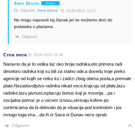
Alen Šćuric
Author
Odgovori
treca smena
29.06.2023. 13:27
Ne mogu napraviti taj članak jel ne možemo doći do
podataka o plaćama.
Odgovori
Crna ovca
29.06.2023. 11:36
Naravno da je to velika laz oko broja radnika,eto primera radi
desetoro radnika koji su bili za stalno ode,a dovedu troje preko
agencije od kojih se retko ko i zadrzi zbog obima posla,a premale
plate.Nezadovoljstvo radnika nikad vece,krajcuju od plate,lazu
radnike,lazu javnost,isplacuju bonus koji je mizerija…pa i
socijalna pomoc je u vecem iznosu,skrivaju kofere po
sortirnicama da bi delovalo da je situacija pod kontrolom i jos
mnogo toga ima…da ih ni Sava ni Dunav nece oprati.
Odgovori