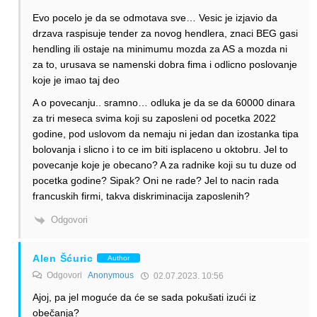
Evo pocelo je da se odmotava sve… Vesic je izjavio da
drzava raspisuje tender za novog hendlera, znaci BEG gasi
hendling ili ostaje na minimumu mozda za AS a mozda ni
za to, urusava se namenski dobra fima i odlicno poslovanje
koje je imao taj deo
A o povecanju.. sramno… odluka je da se da 60000 dinara
za tri meseca svima koji su zaposleni od pocetka 2022
godine, pod uslovom da nemaju ni jedan dan izostanka tipa
bolovanja i slicno i to ce im biti isplaceno u oktobru. Jel to
povecanje koje je obecano? A za radnike koji su tu duze od
pocetka godine? Sipak? Oni ne rade? Jel to nacin rada
francuskih firmi, takva diskriminacija zaposlenih?
Odgovori
Alen Šćuric
Author
Odgovori
Anonymous
02.07.2023. 10:56
Ajoj, pa jel moguće da će se sada pokušati izući iz
obečanja?