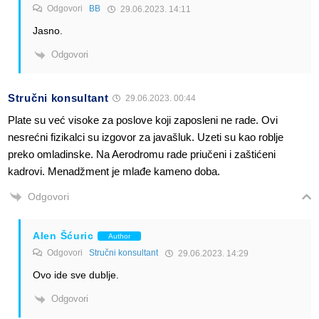
Odgovori
BB
29.06.2023. 14:11
Jasno.
Odgovori
Stručni konsultant
29.06.2023. 00:44
Plate su već visoke za poslove koji zaposleni ne rade. Ovi
nesrećni fizikalci su izgovor za javašluk. Uzeti su kao roblje
preko omladinske. Na Aerodromu rade priučeni i zaštićeni
kadrovi. Menadžment je mlađe kameno doba.
Odgovori
Alen Šćuric
Author
Odgovori
Stručni konsultant
29.06.2023. 14:29
Ovo ide sve dublje.
Odgovori