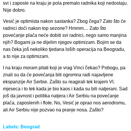
svi i zaposle na kraju je pola premalo radnika koji nedostaju.
Nije dobro.
Vesić je optimista nakon sastanka? Zbog čega? Zato što će
radnici doći nakon top sezone? Hmmm… Zato što
povećanje plaća neće dobiti svi radnici, nego samo manjina
njih? Bogami ja ne dijelim njegov optimizam. Bojim se da
nas čeka još nekoliko tjedana loših operacija na Beogradu,
a to nije za optimizam.
I na kraju moram pitati koji je vrag Vinci čekao? Pobogu, pa
znali su da će povećanja biti ogromna radi najavljene
ekspanzije Air Serbie. Zašto su reagirali tek krajem VI.
mjeseca i to tek kada je bio kaos i kada su bili natjerani. Sad
još da javnost i politika natjera i Air Serbiu na povećanje
plaća, zaposlenih i flote. No, Vesić je oprao nos aerodromu,
ali Air Serbiu nije pozvao na pranje nosa. Zašto?
Labels:
Beograd