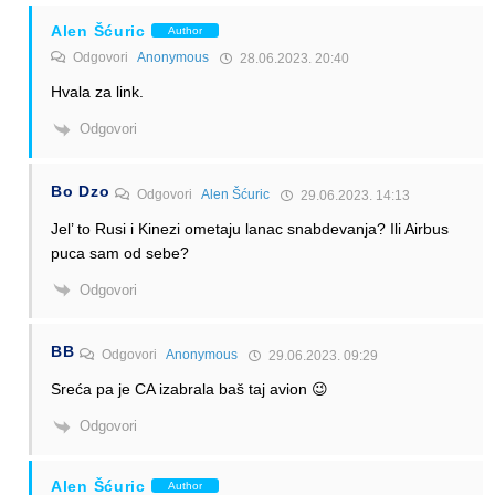
Alen Šćuric
Author
Odgovori
Anonymous
28.06.2023. 20:40
Hvala za link.
Odgovori
Bo Dzo
Odgovori
Alen Šćuric
29.06.2023. 14:13
Jel’ to Rusi i Kinezi ometaju lanac snabdevanja? Ili Airbus
puca sam od sebe?
Odgovori
BB
Odgovori
Anonymous
29.06.2023. 09:29
Sreća pa je CA izabrala baš taj avion 😉
Odgovori
Alen Šćuric
Author