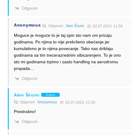
Odgovori
Anonymous
Odgovori
Alen Šćuric
02.07.2023. 11:58
Moguce je moguće to je taj spin sto nam oni pricaju
godinama. Po njima to nije prekršeno obećanje jer
kumulativno je to njima povecanje. Tako nas driblaju
godinama sa tim trecerazrednim sibicarenjem. To je ono
sto mi godinama trpimo i zasto handling na aerodromu
propada…
Odgovori
Alen Šćuric
Author
Odgovori
Anonymous
02.07.2023. 12:26
Prestrašno!
Odgovori