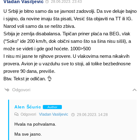
Vladan Vasiljevic
28.06.2023. 23:43
U Srbiji je bitno samo da se javnost zadovolji. Da sve deluje bajno
i sjajno, da novine imaju šta pisati, Vesić šta objaviti na TT ili IG.
Narod voli samo da se nešto zbiva.
Srbija je zemlja disabalansa. Tipičan priner plaća na BEG, vlak
(“Soko” ide 200 km/h, dok obični samo što sa šina nisu sišli), a
može se videti i gde god hoćete. 1000>500
I nisu mi jasne te njihove provere. U vlakovima nema nikakvih
provera. Avion je u vazduhu sve to stoji, ali tolike bezbednosne
provere 90 dana, previše.
Btw. Tekst je odličan. 👌
Odgovori
Alen Šćuric
Author
Odgovori
Vladan Vasiljevic
29.06.2023. 14:28
Hvala na pohvalama.
Ma sve jasno.