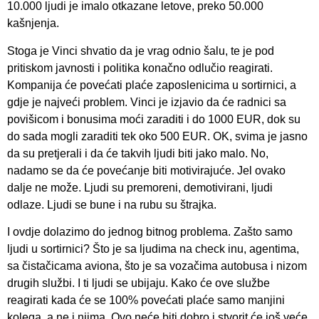
10.000 ljudi je imalo otkazane letove, preko 50.000
kašnjenja.
Stoga je Vinci shvatio da je vrag odnio šalu, te je pod
pritiskom javnosti i politika konačno odlučio reagirati.
Kompanija će povećati plaće zaposlenicima u sortirnici, a
gdje je najveći problem. Vinci je izjavio da će radnici sa
povišicom i bonusima moći zaraditi i do 1000 EUR, dok su
do sada mogli zaraditi tek oko 500 EUR. OK, svima je jasno
da su pretjerali i da će takvih ljudi biti jako malo. No,
nadamo se da će povećanje biti motivirajuće. Jel ovako
dalje ne može. Ljudi su premoreni, demotivirani, ljudi
odlaze. Ljudi se bune i na rubu su štrajka.
I ovdje dolazimo do jednog bitnog problema. Zašto samo
ljudi u sortirnici? Što je sa ljudima na check inu, agentima,
sa čistačicama aviona, što je sa vozačima autobusa i nizom
drugih službi. I ti ljudi se ubijaju. Kako će ove službe
reagirati kada će se 100% povećati plaće samo manjini
kolega, a ne i njima. Ovo neće biti dobro i stvorit će još veće