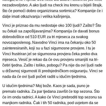
nezadovoljstvo. A ako ljudi na check inu krenu u bijeli štrajk,
što će pomoći dobro organizirana sortirnica? Kompanije će i
dalje imati otkazivanja i velika kašnjenja.
Vinci je priznao da mu nedostaje oko 100 ljudi? Zašto? Što
su čekali sa zapošljavanjima? Kompanija će davati bonus
dobrodošlice od 510 EUR za tri mjeseca za svakog
novozaposlenog. Navodno Vinci ima na čekanju oko 50
zainteresiranih, koji su u fazi sigurnosne provjere. I tu je
Vinci frustriran jel se sigurnosna provjera čeka preko dva
mjeseca. Vesić je rekao da će ovu provjeru smanjiti na tri-
četiri tjedna. Zašto i toliko, pobogu? Pa nije da ovi ljudi rade
u državnoj sigurnosti ili predsjedničkom osiguranju. Vinci se
nada da će ovi ljudi početi raditi u idućim tjednima.
U idućim tjednima? Moj bože. Kaos je sada, puno je
premalo radnika. Za par tjedana završit će top sezona. Što
će im onda radnici. A kako će Vinci prebroditi top sezonu sa
manjkom radnika. Čak i tih 50 radnika, pod uvjetom da se