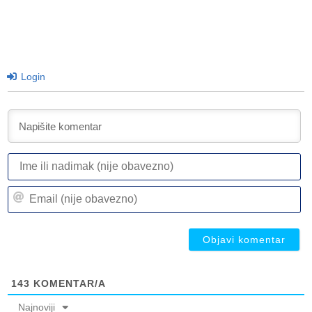
Login
I
ili
n
Em
(n
(n
ob
ob
143
KOMENTAR/A
Najnoviji