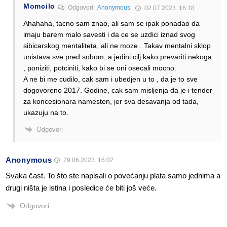
Momcilo
Odgovori
Anonymous
02.07.2023. 16:18
Ahahaha, tacno sam znao, ali sam se ipak ponadao da
imaju barem malo savesti i da ce se uzdici iznad svog
sibicarskog mentaliteta, ali ne moze . Takav mentalni sklop
unistava sve pred sobom, a jedini cilj kako prevariti nekoga
, poniziti, potciniti, kako bi se oni osecali mocno.
A ne bi me cudilo, cak sam i ubedjen u to , da je to sve
dogovoreno 2017. Godine, cak sam misljenja da je i tender
za koncesionara namesten, jer sva desavanja od tada,
ukazuju na to.
Odgovori
Anonymous
29.06.2023. 16:02
Svaka čast. To što ste napisali o povećanju plata samo jednima a
drugi ništa je istina i posledice će biti još veće.
Odgovori