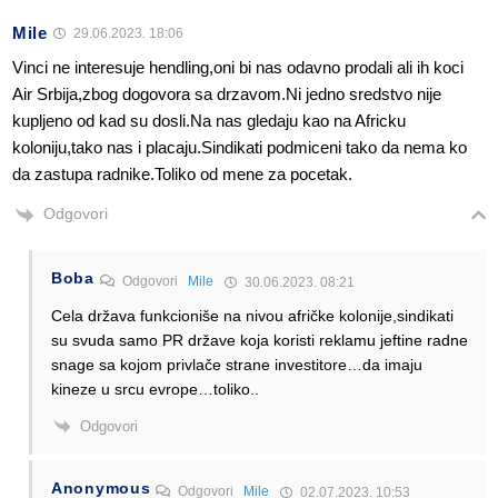
Mile
29.06.2023. 18:06
Vinci ne interesuje hendling,oni bi nas odavno prodali ali ih koci
Air Srbija,zbog dogovora sa drzavom.Ni jedno sredstvo nije
kupljeno od kad su dosli.Na nas gledaju kao na Africku
koloniju,tako nas i placaju.Sindikati podmiceni tako da nema ko
da zastupa radnike.Toliko od mene za pocetak.
Odgovori
Boba
Odgovori
Mile
30.06.2023. 08:21
Cela država funkcioniše na nivou afričke kolonije,sindikati
su svuda samo PR države koja koristi reklamu jeftine radne
snage sa kojom privlače strane investitore…da imaju
kineze u srcu evrope…toliko..
Odgovori
Anonymous
Odgovori
Mile
02.07.2023. 10:53