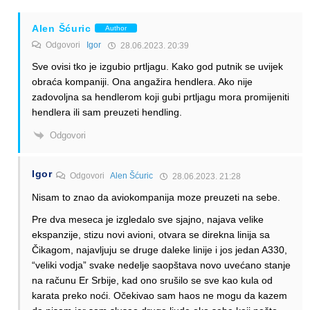
Alen Šćuric
Author
Odgovori
Igor
28.06.2023. 20:39
Sve ovisi tko je izgubio prtljagu. Kako god putnik se uvijek
obraća kompaniji. Ona angažira hendlera. Ako nije
zadovoljna sa hendlerom koji gubi prtljagu mora promijeniti
hendlera ili sam preuzeti hendling.
Odgovori
Igor
Odgovori
Alen Šćuric
28.06.2023. 21:28
Nisam to znao da aviokompanija moze preuzeti na sebe.
Pre dva meseca je izgledalo sve sjajno, najava velike
ekspanzije, stizu novi avioni, otvara se direkna linija sa
Čikagom, najavljuju se druge daleke linije i jos jedan A330,
“veliki vodja” svake nedelje saopštava novo uvećano stanje
na računu Er Srbije, kad ono srušilo se sve kao kula od
karata preko noći. Očekivao sam haos ne mogu da kazem