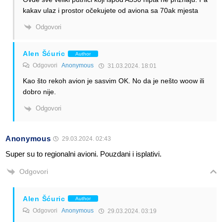
kakav ulaz i prostor očekujete od aviona sa 70ak mjesta
Odgovori
Alen Šćuric
Author
Odgovori
Anonymous
31.03.2024. 18:01
Kao što rekoh avion je sasvim OK. No da je nešto woow ili
dobro nije.
Odgovori
Anonymous
29.03.2024. 02:43
Super su to regionalni avioni. Pouzdani i isplativi.
Odgovori
Alen Šćuric
Author
Odgovori
Anonymous
29.03.2024. 03:19