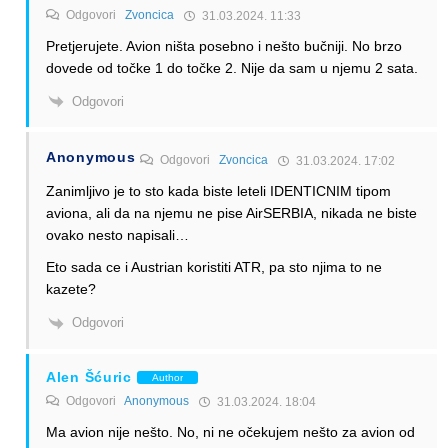
Odgovori
Zvoncica
31.03.2024. 11:33
Pretjerujete. Avion ništa posebno i nešto bučniji. No brzo
dovede od točke 1 do točke 2. Nije da sam u njemu 2 sata.
Odgovori
Anonymous
Odgovori
Zvoncica
31.03.2024. 17:02
Zanimljivo je to sto kada biste leteli IDENTICNIM tipom
aviona, ali da na njemu ne pise AirSERBIA, nikada ne biste
ovako nesto napisali…
Eto sada ce i Austrian koristiti ATR, pa sto njima to ne
kazete?
Odgovori
Alen Šćuric
Author
Odgovori
Anonymous
31.03.2024. 18:04
Ma avion nije nešto. No, ni ne očekujem nešto za avion od