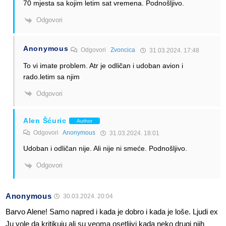
70 mjesta sa kojim letim sat vremena. Podnošljivo.
Odgovori
Anonymous
Odgovori
Zvoncica
31.03.2024. 17:48
To vi imate problem. Atr je odličan i udoban avion i
rado.letim sa njim
Odgovori
Alen Šćuric
Author
Odgovori
Anonymous
31.03.2024. 18:01
Udoban i odličan nije. Ali nije ni smeće. Podnošljivo.
Odgovori
Anonymous
30.03.2024. 20:04
Barvo Alene! Samo napred i kada je dobro i kada je loše. Ljudi ex
Ju vole da kritikuju ali su veoma osetljivi kada neko drugi njih