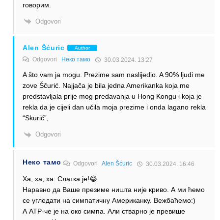
говорим.
Odgovori
Alen Šćuric
Author
Odgovori
Неко тамо
30.03.2024. 13:27
A što vam ja mogu. Prezime sam naslijedio. A 90% ljudi me
zove Ščurić. Najjača je bila jedna Amerikanka koja me
predstavljala prije mog predavanja u Hong Kongu i koja je
rekla da je cijeli dan učila moja prezime i onda lagano rekla
“Skurič”,
Odgovori
Неко тамо
Odgovori
Alen Šćuric
30.03.2024. 16:46
Ха, ха, ха. Слатка је!😂
Наравно да Ваше презиме ништа није криво. А ми ћемо
се угледати на симпатичну Американку. Вежбаћемо:)
А АТР-че је на око симпа. Али стварно је превише