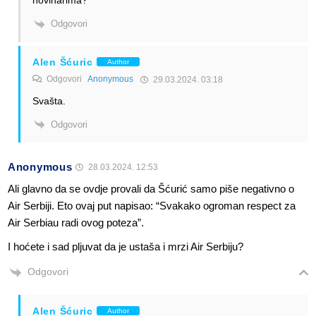
novinarima?
Odgovori
Alen Šćuric
Author
Odgovori
Anonymous
29.03.2024. 03:18
Svašta.
Odgovori
Anonymous
28.03.2024. 12:53
Ali glavno da se ovdje provali da Šćurić samo piše negativno o
Air Serbiji. Eto ovaj put napisao: “Svakako ogroman respect za
Air Serbiau radi ovog poteza”.
I hoćete i sad pljuvat da je ustaša i mrzi Air Serbiju?
Odgovori
Alen Šćuric
Author