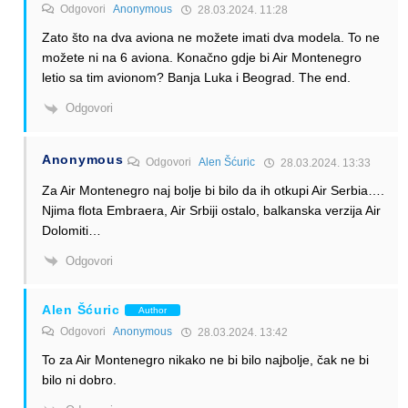
Odgovori
Anonymous
28.03.2024. 11:28
Zato što na dva aviona ne možete imati dva modela. To ne
možete ni na 6 aviona. Konačno gdje bi Air Montenegro
letio sa tim avionom? Banja Luka i Beograd. The end.
Odgovori
Anonymous
Odgovori
Alen Šćuric
28.03.2024. 13:33
Za Air Montenegro naj bolje bi bilo da ih otkupi Air Serbia….
Njima flota Embraera, Air Srbiji ostalo, balkanska verzija Air
Dolomiti…
Odgovori
Alen Šćuric
Author
Odgovori
Anonymous
28.03.2024. 13:42
To za Air Montenegro nikako ne bi bilo najbolje, čak ne bi
bilo ni dobro.