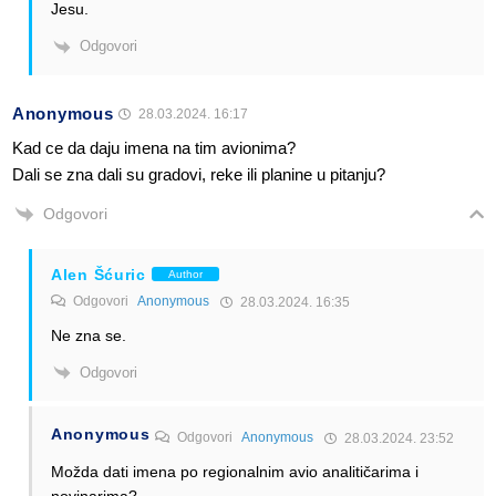
Jesu.
Odgovori
Anonymous
28.03.2024. 16:17
Kad ce da daju imena na tim avionima?
Dali se zna dali su gradovi, reke ili planine u pitanju?
Odgovori
Alen Šćuric
Author
Odgovori
Anonymous
28.03.2024. 16:35
Ne zna se.
Odgovori
Anonymous
Odgovori
Anonymous
28.03.2024. 23:52
Možda dati imena po regionalnim avio analitičarima i