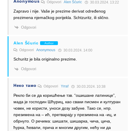
Anonymous
Odgovori
Alen Šćuric
30.03.2024. 13:22
Zapravo i nije. Vaše je prezime derivat određenog
prezimena njemačkog porijekla. Schtzuritz, ili slično.
Odgovori
Alen Šćuric
Author
Odgovori
Anonymous
30.03.2024. 14:00
Schuritz je bila originalno prezime.
Odgovori
Неко тамо
Odgovori
Yrraf
30.03.2024. 10:38
Рекло би се да коришћење тзв. “ошишане латинице”,
мада је господин Шћуриц, као сваки писмен и културан
човек, не користи, уноси дозу забуне. Тако се, нпр.
презимена на – ић, претварају у презимена на -иц, и
обрнуто. О речима: шишати, шишарка, чича, цича,
ћурка, ћевапи, прича и многим другим, нећу ни да