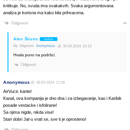
kritikuje. No, svuda ima svakakvih. Svaka argumentovana
analiza je korisna ma kako bila prihvacena.
Odgovori
Alen Šćuric
Author
Odgovori
Anonymous
30.03.2024. 23:10
Hvala puno na podršci.
Odgovori
Anonymous
30.03.2024. 11:26
AirVucic kante!
Kanal, ova kompanija je dno dna i za izbegavanje, kao i Karibik
posade vestacke i isfolirane!
Sa njima nigde, nikda vise!
Stari dobri Jat-u vrati se, sve ti je oprosteno!
Odgovori