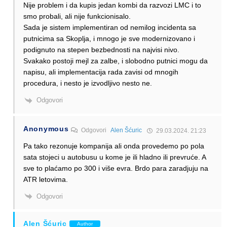
Nije problem i da kupis jedan kombi da razvozi LMC i to
smo probali, ali nije funkcionisalo.
Sada je sistem implementiran od nemilog incidenta sa
putnicima sa Skoplja, i mnogo je sve modernizovano i
podignuto na stepen bezbednosti na najvisi nivo.
Svakako postoji mejl za zalbe, i slobodno putnici mogu da
napisu, ali implementacija rada zavisi od mnogih
procedura, i nesto je izvodljivo nesto ne.
Odgovori
Anonymous
Odgovori
Alen Šćuric
29.03.2024. 21:23
Pa tako rezonuje kompanija ali onda provedemo po pola
sata stojeci u autobusu u kome je ili hladno ili prevruće. A
sve to plaćamo po 300 i više evra. Brdo para zaradjuju na
ATR letovima.
Odgovori
Alen Šćuric
Author