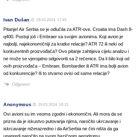
Ivan Dušan
29.03.2024. 17:45
Pitanje! Air Serbia se je odlučila za ATR-ove. Croatia ima Dash 8-
q400. Postoji još i Embraer sa svojim avionima. Koji avion je
najbolji, najekonomičniji za kratke relacije? ATR 72 ili neki od
konkurentnih proizvođača? Ovo pitanje zahtijeva cijelu analizu i
ne može se vjerojatno odgovoriti sa 2 rečenice. Da li bilo koji od
ovih proizvođača – Embraer, Bombardier ili ATR ima bolji avion
od konkurencije? Ili to stvarno ovisi od same relacije?
Odgovori
Anonymous
29.03.2024. 10:15
Ovi avioni su im veoma zgodni i ekonomični. Ali mora da se
prizna da je iskustvo putovanja njima, naročito ukrcavanje i
iskrcavanje nižerazredno i da AirSerbia ne čini ništa da ga
unapredi naročito na svom bazičnom aerodromu.