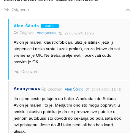
Odgovori
Alen Šćuric
Author
Odgovori
Anonymous
29.03.2024. 11:25
Avion je malen, klaustrofobičan, ulaz je istinski jeza (i
stepenice i niska vrata i uzak prolaz), no za letove do sat
vremena je OK. Ne treba pretjerivati i očekivati čudo,
sasvim je OK.
Odgovori
Anonymous
Odgovori
Alen Šćuric
29.03.2024. 13:43
Ja njime cesto putujem do Italije. A nekada i do Soluna.
Avion je malen i to je. Medjutim ono sto mogu popraviti u
smislu iskustva putnika je da ne prevoze sve putnike u
jednom autobusu sto dovodi do cekanja od pola sata dok
svi pristugnu. Jeste da JU tako stedi ali bas bas kvari
utisak.