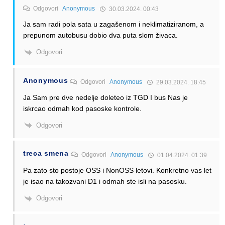
Odgovori
Anonymous
30.03.2024. 00:43
Ja sam radi pola sata u zagašenom i neklimatiziranom, a
prepunom autobusu dobio dva puta slom živaca.
Odgovori
Anonymous
Odgovori
Anonymous
29.03.2024. 18:45
Ja Sam pre dve nedelje doleteo iz TGD I bus Nas je
iskrcao odmah kod pasoske kontrole.
Odgovori
treca smena
Odgovori
Anonymous
01.04.2024. 01:39
Pa zato sto postoje OSS i NonOSS letovi. Konkretno vas let
je isao na takozvani D1 i odmah ste isli na pasosku.
Odgovori