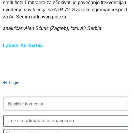
sredi flota Embraera za očekivati je povećanje frekvencija i
uvođenje novih linija sa ATR 72. Svakako ogroman respect
za Air Serbiu radi ovog poteza.
analitičar: Alen Šćuric (Zagreb), foto: Air Serbia
Labels:
Air Serbia
Login
I
ili
n
Em