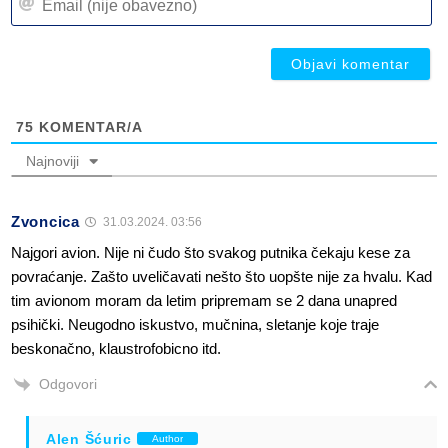
(n
(n
ob
ob
75
KOMENTAR/A
Najnoviji
Zvoncica
31.03.2024. 03:56
Najgori avion. Nije ni čudo što svakog putnika čekaju kese za
povraćanje. Zašto uveličavati nešto što uopšte nije za hvalu. Kad
tim avionom moram da letim pripremam se 2 dana unapred
psihički. Neugodno iskustvo, mučnina, sletanje koje traje
beskonačno, klaustrofobicno itd.
Odgovori
Alen Šćuric
Author