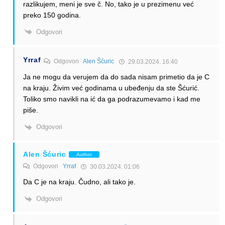
razlikujem, meni je sve č. No, tako je u prezimenu već
preko 150 godina.
Odgovori
Yrraf
Odgovori
Alen Šćuric
29.03.2024. 16:40
Ja ne mogu da verujem da do sada nisam primetio da je C
na kraju. Živim već godinama u ubeđenju da ste Šćurić.
Toliko smo navikli na ić da ga podrazumevamo i kad me
piše.
Odgovori
Alen Šćuric
Author
Odgovori
Yrraf
30.03.2024. 01:06
Da C je na kraju. Čudno, ali tako je.
Odgovori