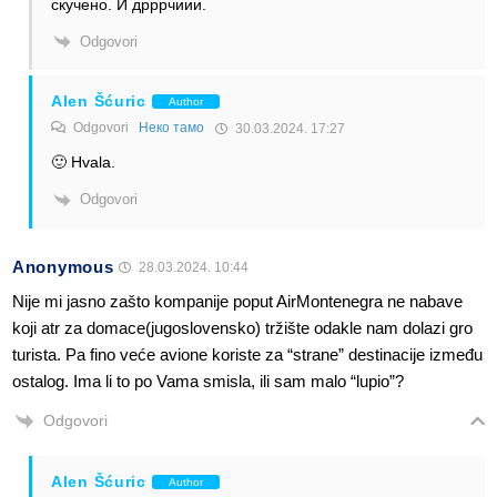
скучено. И дрррчиии.
Odgovori
Alen Šćuric
Author
Odgovori
Неко тамо
30.03.2024. 17:27
🙂 Hvala.
Odgovori
Anonymous
28.03.2024. 10:44
Nije mi jasno zašto kompanije poput AirMontenegra ne nabave
koji atr za domace(jugoslovensko) tržište odakle nam dolazi gro
turista. Pa fino veće avione koriste za “strane” destinacije između
ostalog. Ima li to po Vama smisla, ili sam malo “lupio”?
Odgovori
Alen Šćuric
Author