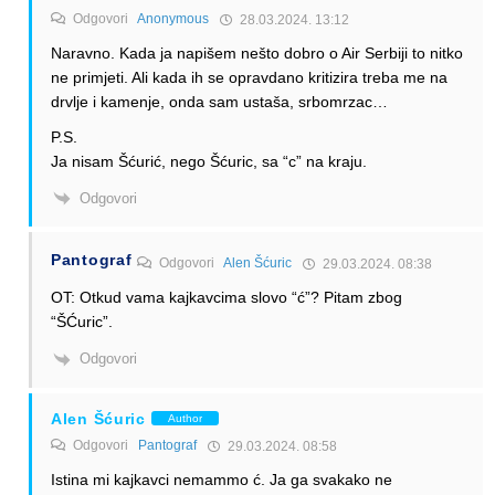
Odgovori
Anonymous
28.03.2024. 13:12
Naravno. Kada ja napišem nešto dobro o Air Serbiji to nitko
ne primjeti. Ali kada ih se opravdano kritizira treba me na
drvlje i kamenje, onda sam ustaša, srbomrzac…
P.S.
Ja nisam Šćurić, nego Šćuric, sa “c” na kraju.
Odgovori
Pantograf
Odgovori
Alen Šćuric
29.03.2024. 08:38
OT: Otkud vama kajkavcima slovo “ć”? Pitam zbog
“ŠĆuric”.
Odgovori
Alen Šćuric
Author
Odgovori
Pantograf
29.03.2024. 08:58
Istina mi kajkavci nemammo ć. Ja ga svakako ne