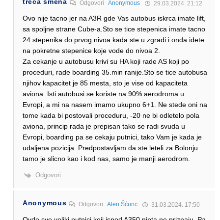
treca smena
Odgovori
Anonymous
29.03.2024. 21:12
Ovo nije tacno jer na A3R gde Vas autobus iskrca imate lift,
sa spoljne strane Cube-a.Sto se tice stepenica imate tacno
24 stepenika do prvog nivoa kada ste u zgradi i onda idete
na pokretne stepenice koje vode do nivoa 2.
Za cekanje u autobusu krivi su HA koji rade AS koji po
proceduri, rade boarding 35.min ranije.Sto se tice autobusa
njihov kapacitet je 85 mesta, sto je vise od kapaciteta
aviona. Isti autobusi se koriste na 90% aerodroma u
Evropi, a mi na nasem imamo ukupno 6+1. Ne stede oni na
tome kada bi postovali proceduru, -20 ne bi odletelo pola
aviona, princip rada je prepisan tako se radi svuda u
Evropi, boarding pa se cekaju putnici, tako Vam je kada je
udaljena pozicija. Predpostavljam da ste leteli za Bolonju
tamo je slicno kao i kod nas, samo je manji aerodrom.
Odgovori
Anonymous
Odgovori
Alen Šćuric
31.03.2024. 17:50
Ovde sve veliki putnici koji ispod A350 nipta ne priznaju. Pa