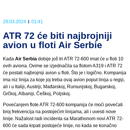
28.03.2024
01:41
ATR 72 će biti najbrojniji
avion u floti Air Serbie
Kada
Air Serbia
dobije još tri ATR 72-600 imat će u floti 10
ovih aviona. Ovime se izjednačila sa flotom A319 i ATR 72
će postati najbrojniji avion u floti. Što je i logično. Kompanija
ima niz linija za koje joj treba ovaj avion poput linija u regiji,
ali i u Italiji, Austriji, Mađarskoj, Rumunjskoj, Bugarskoj,
Grčkoj, Albaniji, Češkoj, Poljskoj.
Povećanjem flote ATR 72-600 kompanija će moći povećati
broj frekvencija na postojećim linijama, ali i uvesti nove
linije. Nažalost radi incidenta sa Marathonom novi ATR 72-
600 će sada krpati postojeće linije, no kada se konačno