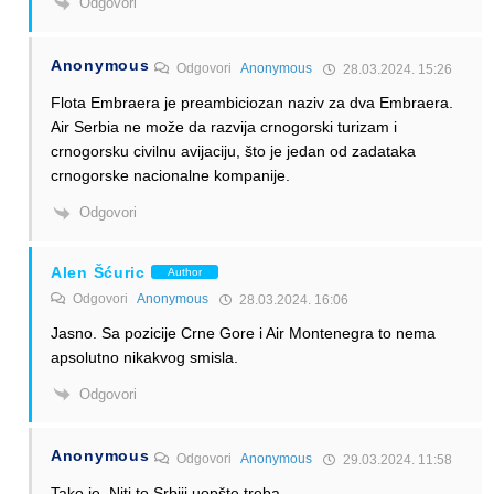
Odgovori
Anonymous
Odgovori
Anonymous
28.03.2024. 15:26
Flota Embraera je preambiciozan naziv za dva Embraera.
Air Serbia ne može da razvija crnogorski turizam i
crnogorsku civilnu avijaciju, što je jedan od zadataka
crnogorske nacionalne kompanije.
Odgovori
Alen Šćuric
Author
Odgovori
Anonymous
28.03.2024. 16:06
Jasno. Sa pozicije Crne Gore i Air Montenegra to nema
apsolutno nikakvog smisla.
Odgovori
Anonymous
Odgovori
Anonymous
29.03.2024. 11:58
Tako je. Niti to Srbiji uopšte treba.