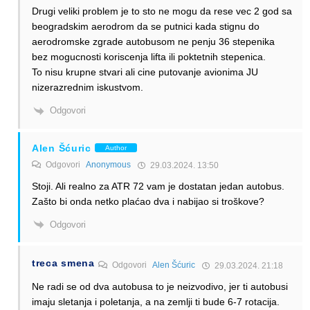
Drugi veliki problem je to sto ne mogu da rese vec 2 god sa
beogradskim aerodrom da se putnici kada stignu do
aerodromske zgrade autobusom ne penju 36 stepenika
bez mogucnosti koriscenja lifta ili poktetnih stepenica.
To nisu krupne stvari ali cine putovanje avionima JU
nizerazrednim iskustvom.
Odgovori
Alen Šćuric
Author
Odgovori
Anonymous
29.03.2024. 13:50
Stoji. Ali realno za ATR 72 vam je dostatan jedan autobus.
Zašto bi onda netko plaćao dva i nabijao si troškove?
Odgovori
treca smena
Odgovori
Alen Šćuric
29.03.2024. 21:18
Ne radi se od dva autobusa to je neizvodivo, jer ti autobusi
imaju sletanja i poletanja, a na zemlji ti bude 6-7 rotacija.