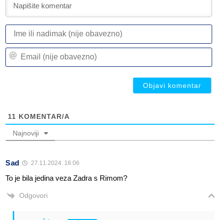
I
ili
n
Em
(n
(n
ob
ob
11
KOMENTAR/A
Najnoviji
Sad
27.11.2024. 16:06
To je bila jedina veza Zadra s Rimom?
Odgovori