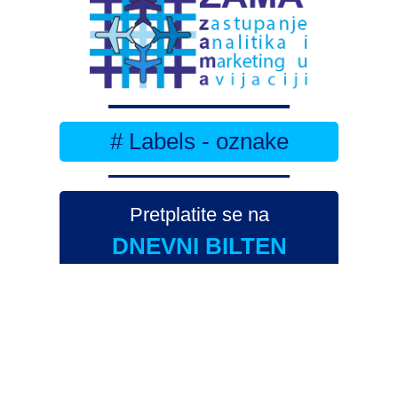
# Labels - oznake
Pretplatite se na
DNEVNI BILTEN
– bitno
više
novosti (svaki dan >15)
– bitno
svježije
novosti nego na
zamaaero
– stiže
na vaš e-mail
svaki radni dan
Na Dnevni bilten su pretplaćene najveće institucije