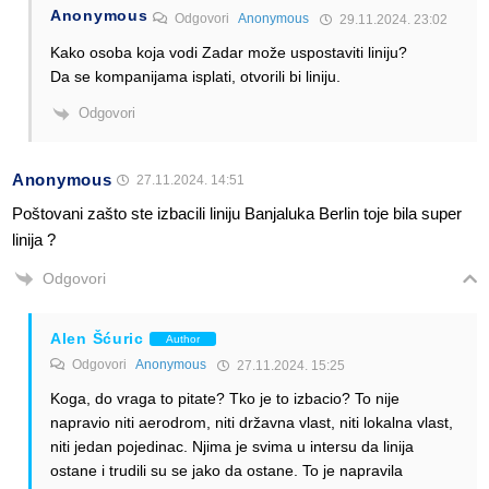
Anonymous
Odgovori
Anonymous
29.11.2024. 23:02
Kako osoba koja vodi Zadar može uspostaviti liniju?
Da se kompanijama isplati, otvorili bi liniju.
Odgovori
Anonymous
27.11.2024. 14:51
Poštovani zašto ste izbacili liniju Banjaluka Berlin toje bila super
linija ?
Odgovori
Alen Šćuric
Author
Odgovori
Anonymous
27.11.2024. 15:25
Koga, do vraga to pitate? Tko je to izbacio? To nije
napravio niti aerodrom, niti državna vlast, niti lokalna vlast,
niti jedan pojedinac. Njima je svima u intersu da linija
ostane i trudili su se jako da ostane. To je napravila