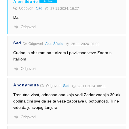
Alen Šćuric
Author
Odgovori
Sad
27.11.2024. 16:27
Da
Odgovori
Sad
Odgovori
Alen Šćuric
28.11.2024. 01:09
Cudno, s obzirom na turizam i povijesne veze Zadra s
Italijom
Odgovori
Anonymous
Odgovori
Sad
28.11.2024. 08:11
Trenutna vlast, odnosno ona koja vodi Zadar zadnjih 30-ak
godina čini sve da se te veze zaborave u potpunosti. Ti ne
vide dalje svojeg tanjura.
Odgovori