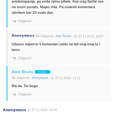
aviokompanija, pa onda njima pišete. Koji vrag tlačite sve
na ovom portalu. Majko mila. Pa ovakvih komentara
izbrišem bar 10 svaki dan.
Odgovori
Anonymous
Odgovori
Alen Šćuric
27.11.2024. 19:07
Užasno naporno ti komentari zašto ne leti ovaj onaj tu i
tamo
Odgovori
Alen Šćuric
Author
Odgovori
Anonymous
27.11.2024. 21:12
Ma da. Do boga
Odgovori
Anonymous
27.11.2024. 10:20