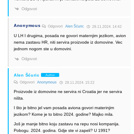
Odgovori
Anonymous
Odgovori
Alen Šćuric
28.11.2024. 14:42
U LH I drugima, posada ne govori maternjim jezikom, avion
nema zastavu HR, niti servira proizvode iz domovine. Vec
jednom nogom ste u domovini.
Odgovori
Alen Šćuric
Author
Odgovori
Anonymous
28.11.2024. 15:22
Proizvode iz domovine ne servira ni Croatia jer ne servira
ništa.
I što je bitno jel vam posada aviona govori materinjim
jezikom? Kome je to bitno 2024. godine? Majko mila.
Još je manje bitno koju zastavu na repu nosi kompanija.
Pobogu. 2024. godina. Gdje ste vi zapeli? U 1991?