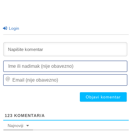
Login
I
ili
n
Em
(n
(n
ob
ob
123
KOMENTAR/A
Najnoviji