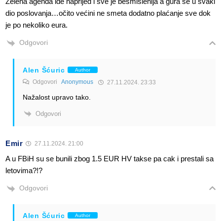
Zelena agenda ide naprijed i sve je besmislenija a gura se u svaki
dio poslovanja…očito većini ne smeta dodatno plaćanje sve dok
je po nekoliko eura.
Odgovori
Alen Šćuric
Author
Odgovori
Anonymous
27.11.2024. 23:33
Nažalost upravo tako.
Odgovori
Emir
27.11.2024. 21:00
A u FBiH su se bunili zbog 1.5 EUR HV takse pa cak i prestali sa
letovima?!?
Odgovori
Alen Šćuric
Author