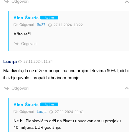
Odgovori
Alen Šćuric
Author
Odgovori
Su27
27.11.2024. 13:22
A što reči.
Odgovori
Lucija
27.11.2024. 11:34
Ma divota,da ne drže monopol na unutarnjim letovima 90% ljudi bi
ih izbjegavalo i propali bi brzinom munje…
Odgovori
Alen Šćuric
Author
Odgovori
Lucija
27.11.2024. 11:41
Ne bi. Plenković to drži na životu upucavanjem u prosjeku
40 milijuna EUR godišnje.