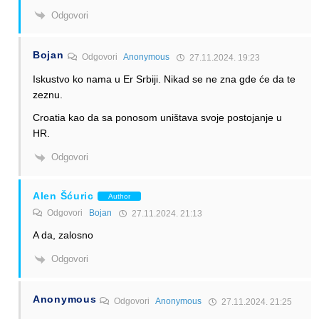
Odgovori
Bojan
Odgovori
Anonymous
27.11.2024. 19:23
Iskustvo ko nama u Er Srbiji. Nikad se ne zna gde će da te
zeznu.
Croatia kao da sa ponosom uništava svoje postojanje u
HR.
Odgovori
Alen Šćuric
Author
Odgovori
Bojan
27.11.2024. 21:13
A da, zalosno
Odgovori
Anonymous
Odgovori
Anonymous
27.11.2024. 21:25