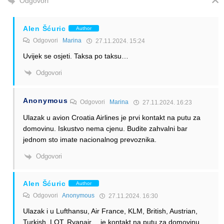
Odgovori
Alen Šćuric
Author
Odgovori
Marina
27.11.2024. 15:24
Uvijek se osjeti. Taksa po taksu…
Odgovori
Anonymous
Odgovori
Marina
27.11.2024. 16:23
Ulazak u avion Croatia Airlines je prvi kontakt na putu za
domovinu. Iskustvo nema cjenu. Budite zahvalni bar
jednom sto imate nacionalnog prevoznika.
Odgovori
Alen Šćuric
Author
Odgovori
Anonymous
27.11.2024. 16:30
Ulazak i u Lufthansu, Air France, KLM, British, Austrian,
Turkish, LOT, Ryanair… je kontakt na putu za domovinu.