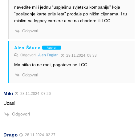
navedite mi i jednu “uspješnu svjetsku kompaniju” koja
“posljednje karte prije leta” prodaje po nižim cijenama. I tu
mislim na legacy carriere a ne na chartere ili LCC..
Odgovori
Alen Šćuric
Author
Odgovori
Alen Foglar
29.11.2024. 08:33
Ma nitko to ne radi, pogotovo ne LCC.
Odgovori
Miki
28.11.2024. 07:26
Uzas!
Odgovori
Drago
28.11.2024. 02:27