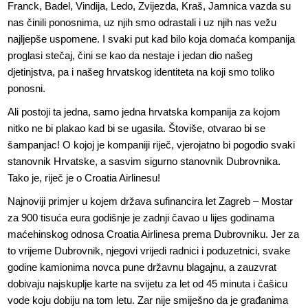
Franck, Badel, Vindija, Ledo, Zvijezda, Kraš, Jamnica vazda su
nas činili ponosnima, uz njih smo odrastali i uz njih nas vežu
najljepše uspomene. I svaki put kad bilo koja domaća kompanija
proglasi stečaj, čini se kao da nestaje i jedan dio našeg
djetinjstva, pa i našeg hrvatskog identiteta na koji smo toliko
ponosni.
Ali postoji ta jedna, samo jedna hrvatska kompanija za kojom
nitko ne bi plakao kad bi se ugasila. Štoviše, otvarao bi se
šampanjac! O kojoj je kompaniji riječ, vjerojatno bi pogodio svaki
stanovnik Hrvatske, a sasvim sigurno stanovnik Dubrovnika.
Tako je, riječ je o Croatia Airlinesu!
Najnoviji primjer u kojem država sufinancira let Zagreb – Mostar
za 900 tisuća eura godišnje je zadnji čavao u lijes godinama
maćehinskog odnosa Croatia Airlinesa prema Dubrovniku. Jer za
to vrijeme Dubrovnik, njegovi vrijedi radnici i poduzetnici, svake
godine kamionima novca pune državnu blagajnu, a zauzvrat
dobivaju najskuplje karte na svijetu za let od 45 minuta i čašicu
vode koju dobiju na tom letu. Zar nije smiješno da je građanima