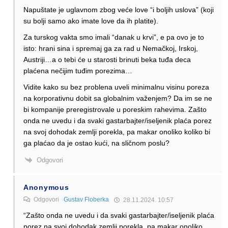
Napuštate je uglavnom zbog veće love “i boljih uslova” (koji
su bolji samo ako imate love da ih platite).
Za turskog vakta smo imali “danak u krvi”, e pa ovo je to
isto: hrani sina i spremaj ga za rad u Nemačkoj, Irskoj,
Austriji…a o tebi će u starosti brinuti beka tuđa deca
plaćena nečijim tuđim porezima…
Vidite kako su bez problena uveli minimalnu visinu poreza
na korporativnu dobit sa globalnim važenjem? Da im se ne
bi kompanije preregistrovale u poreskim rahevima. Zašto
onda ne uvedu i da svaki gastarbajter/iseljenik plaća porez
na svoj dohodak zemlji porekla, pa makar onoliko koliko bi
ga plaćao da je ostao kući, na sličnom poslu?
Odgovori
Anonymous
Odgovori
Gustav Floberka
28.11.2024. 10:57
“Zašto onda ne uvedu i da svaki gastarbajter/iseljenik plaća
porez na svoj dohodak zemlji porekla, pa makar onoliko