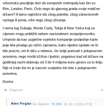
višestruko povoljnije doći do europskih metropola kao što su
Rim, London, Pariz, Oslo nego do glavnog grada svoje matične
države? A tamo najčešće idu zbog potrebe, zbog zdravstvenih
razloga ili posla, više nego zbog uživanja.
I nema tog Dubaija, Monte Carla, Tokija ili New Yorka koji se
cijenom mogu približiti našem nacionalnom avioprijevozniku.
Umjesto da kao uspješne svjetske kompanije posljednje karte
prije leta prodaju po nižim cijenama, kako nijedno sjedalo ne bi
bilo prazno, oni ih dižu u nebesa. Jer bolje putovati s polupraznim
avionima, nego misliti tržišno i ljudski, pogotovo kad od države na
godišnjoj razini dobivaju od 3 do 4 milijuna eura upravo za tu liniju.
Nije ni čudo što im je sasvim svejedno što lete s polupraznim
avionima.
Dustra
Odgovori
Alen Foglar
Odgovori
Th 1950
29.11.2024. 07:35