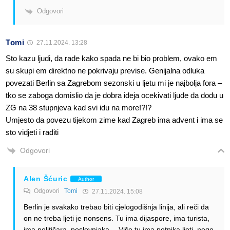
Odgovori
Tomi
27.11.2024. 13:28
Sto kazu ljudi, da rade kako spada ne bi bio problem, ovako em
su skupi em direktno ne pokrivaju previse. Genijalna odluka
povezati Berlin sa Zagrebom sezonski u ljetu mi je najbolja fora –
tko se zaboga domislio da je dobra ideja ocekivati ljude da dodu u
ZG na 38 stupnjeva kad svi idu na more!?!?
Umjesto da povezu tijekom zime kad Zagreb ima advent i ima se
sto vidjeti i raditi
Odgovori
Alen Šćuric
Author
Odgovori
Tomi
27.11.2024. 15:08
Berlin je svakako trebao biti cjelogodišnja linija, ali reči da
on ne treba ljeti je nonsens. Tu ima dijaspore, ima turista,
ima političara, poslovnjaka… Više tu ima potnika ljeti, nego