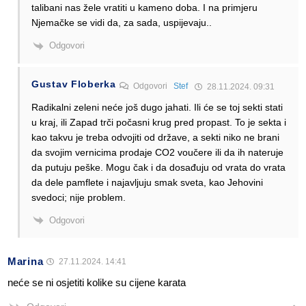
talibani nas žele vratiti u kameno doba. I na primjeru
Njemačke se vidi da, za sada, uspijevaju..
Odgovori
Gustav Floberka
Odgovori
Stef
28.11.2024. 09:31
Radikalni zeleni neće još dugo jahati. Ili će se toj sekti stati
u kraj, ili Zapad trči počasni krug pred propast. To je sekta i
kao takvu je treba odvojiti od države, a sekti niko ne brani
da svojim vernicima prodaje CO2 voučere ili da ih nateruje
da putuju peške. Mogu čak i da dosađuju od vrata do vrata
da dele pamflete i najavljuju smak sveta, kao Jehovini
svedoci; nije problem.
Odgovori
Marina
27.11.2024. 14:41
neće se ni osjetiti kolike su cijene karata