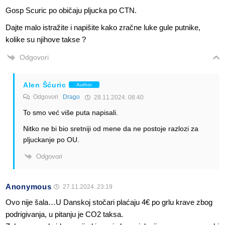
Gosp Scuric po običaju pljucka po CTN.
Dajte malo istražite i napišite kako zračne luke gule putnike,
kolike su njihove takse ?
Odgovori
Alen Šćuric
Author
Odgovori
Drago
28.11.2024. 08:40
To smo već više puta napisali.
Nitko ne bi bio sretniji od mene da ne postoje razlozi za
pljuckanje po OU.
Odgovori
Anonymous
27.11.2024. 23:19
Ovo nije šala…U Danskoj stočari plaćaju 4€ po grlu krave zbog
podrigivanja, u pitanju je CO2 taksa.