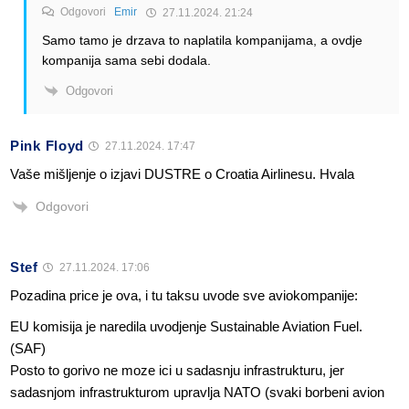
Odgovori
Emir
27.11.2024. 21:24
Samo tamo je drzava to naplatila kompanijama, a ovdje
kompanija sama sebi dodala.
Odgovori
Pink Floyd
27.11.2024. 17:47
Vaše mišljenje o izjavi DUSTRE o Croatia Airlinesu. Hvala
Odgovori
Stef
27.11.2024. 17:06
Pozadina price je ova, i tu taksu uvode sve aviokompanije:
EU komisija je naredila uvodjenje Sustainable Aviation Fuel.
(SAF)
Posto to gorivo ne moze ici u sadasnju infrastrukturu, jer
sadasnjom infrastrukturom upravlja NATO (svaki borbeni avion