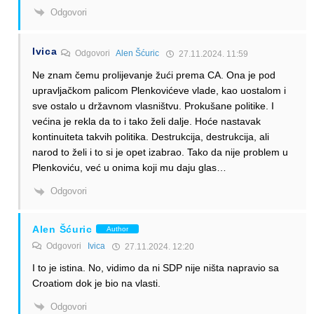
Odgovori
Ivica
Odgovori
Alen Šćuric
27.11.2024. 11:59
Ne znam čemu prolijevanje žući prema CA. Ona je pod
upravljačkom palicom Plenkovićeve vlade, kao uostalom i
sve ostalo u državnom vlasništvu. Prokušane politike. I
većina je rekla da to i tako želi dalje. Hoće nastavak
kontinuiteta takvih politika. Destrukcija, destrukcija, ali
narod to želi i to si je opet izabrao. Tako da nije problem u
Plenkoviću, već u onima koji mu daju glas…
Odgovori
Alen Šćuric
Author
Odgovori
Ivica
27.11.2024. 12:20
I to je istina. No, vidimo da ni SDP nije ništa napravio sa
Croatiom dok je bio na vlasti.
Odgovori