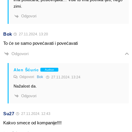
zimi.
Odgovori
Bok
27.11.2024. 13:20
To će se samo povećavati i povećavati
Odgovori
Alen Šćuric
Author
Odgovori
Bok
27.11.2024. 13:24
Nažalost da.
Odgovori
Su27
27.11.2024. 12:43
Kakvo smece od kompanije!!!!