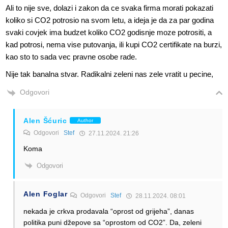
Ali to nije sve, dolazi i zakon da ce svaka firma morati pokazati
koliko si CO2 potrosio na svom letu, a ideja je da za par godina
svaki covjek ima budzet koliko CO2 godisnje moze potrositi, a
kad potrosi, nema vise putovanja, ili kupi CO2 certifikate na burzi,
kao sto to sada vec pravne osobe rade.
Nije tak banalna stvar. Radikalni zeleni nas zele vratit u pecine,
Odgovori
Alen Šćuric
Author
Odgovori
Stef
27.11.2024. 21:26
Koma
Odgovori
Alen Foglar
Odgovori
Stef
28.11.2024. 08:01
nekada je crkva prodavala “oprost od grijeha”, danas
politika puni džepove sa “oprostom od CO2”. Da, zeleni