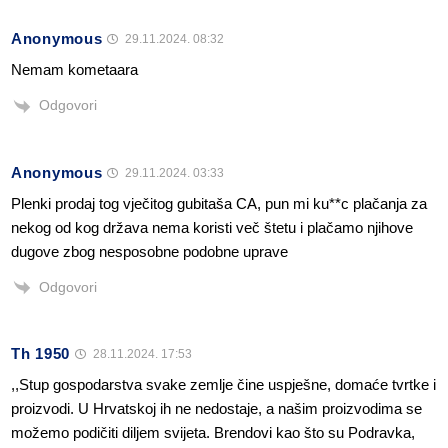
Anonymous
29.11.2024. 08:32
Nemam kometaara
Odgovori
Anonymous
29.11.2024. 03:33
Plenki prodaj tog vječitog gubitaša CA, pun mi ku**c plačanja za
nekog od kog država nema koristi več štetu i plačamo njihove
dugove zbog nesposobne podobne uprave
Odgovori
Th 1950
28.11.2024. 17:53
,,Stup gospodarstva svake zemlje čine uspješne, domaće tvrtke i
proizvodi. U Hrvatskoj ih ne nedostaje, a našim proizvodima se
možemo podičiti diljem svijeta. Brendovi kao što su Podravka,