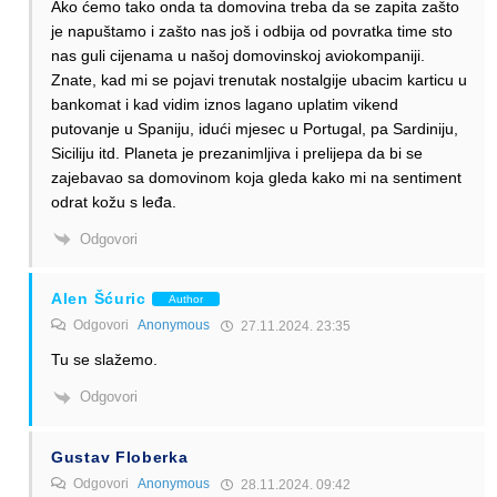
Ako ćemo tako onda ta domovina treba da se zapita zašto
je napuštamo i zašto nas još i odbija od povratka time sto
nas guli cijenama u našoj domovinskoj aviokompaniji.
Znate, kad mi se pojavi trenutak nostalgije ubacim karticu u
bankomat i kad vidim iznos lagano uplatim vikend
putovanje u Spaniju, idući mjesec u Portugal, pa Sardiniju,
Siciliju itd. Planeta je prezanimljiva i prelijepa da bi se
zajebavao sa domovinom koja gleda kako mi na sentiment
odrat kožu s leđa.
Odgovori
Alen Šćuric
Author
Odgovori
Anonymous
27.11.2024. 23:35
Tu se slažemo.
Odgovori
Gustav Floberka
Odgovori
Anonymous
28.11.2024. 09:42