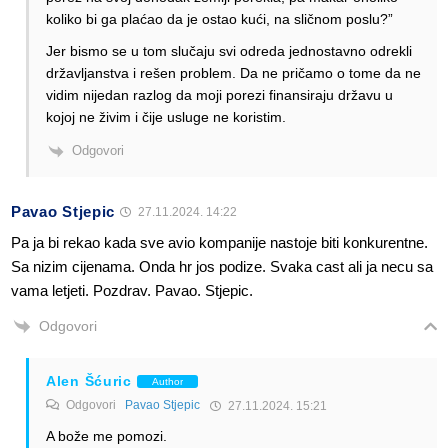
koliko bi ga plaćao da je ostao kući, na sličnom poslu?”
Jer bismo se u tom slučaju svi odreda jednostavno odrekli
državljanstva i rešen problem. Da ne pričamo o tome da ne
vidim nijedan razlog da moji porezi finansiraju državu u
kojoj ne živim i čije usluge ne koristim.
Odgovori
Pavao Stjepic
27.11.2024. 14:22
Pa ja bi rekao kada sve avio kompanije nastoje biti konkurentne.
Sa nizim cijenama. Onda hr jos podize. Svaka cast ali ja necu sa
vama letjeti. Pozdrav. Pavao. Stjepic.
Odgovori
Alen Šćuric
Author
Odgovori
Pavao Stjepic
27.11.2024. 15:21
A bože me pomozi.