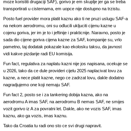
moze koristiti drugaciji SAF), gorivo je em skuplje jer ga se treba
transportirati u cisternama, em uopce nije dostupno na trzistu.
Posto fuel provider mora platit kaznu ako ti ne pruzi uslugu SAF-a
na nekom aerodromu, oni su odlucili ukljuciti cijenu kazne u
cojenu goriva, jer im je to i jeftinije i prakticnije. Naravno, posto je
sada dio cijene goriva cijena kazne za SAF, kompanije su, vrlo
pametno, taj dodatak pokazale kao ekolosku taksu, da javnost
vidi kakve pizdarije radi EU komisija.
Fun fact, regulativa za naplatu kazni nije jos napisana, ocekuje se
u 2026, tako da ce dule provideri cijelu 2025 naplacivat lovu za
kazne, a nece platit kazne, nego ce zadrzat lovu, dakle dodatno
nagradjujemo one koji nemaju SAF.
Fun fact 2, posto se i za tankering dobija kazna, ako na
aerodromu A imas SAF, na aerodromu B nemas SAF, ne smijes
vozit gorivo iz A za povratni let. Dakle, ako ne vozis SAF, imas
kaznu, ako ga vozis, imas kaznu.
Tako da Croatia tu radi ono sto ce svi drugi napravit.