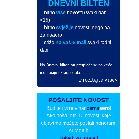
DNEVNI BILTEN
– bitno
više
novosti (svaki dan
>15)
– bitno
svježije
novosti nego na
zamaaero
– stiže
na vaš e-mail
svaki radni
dan
Na Dnevni bilten su pretplaćene najveće
institucije i zračne luke
Pročitajte više>
POŠALJITE NOVOST
Budite i vi novinar
zama
aero
!
Ako pošaljete 10 novosti koje
objavimo možete postati honorarni
suradnik
i pisati za novac!