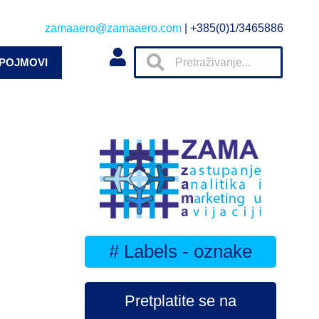
zamaaero@zamaaero.com
| +385(0)1/3465886
 POJMOVI
# Labels - oznake
Pretplatite se na