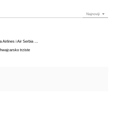
obavezno)
obavezno)
Najnoviji
 Airlines i Air Serbia …
chwajcarsko trziste