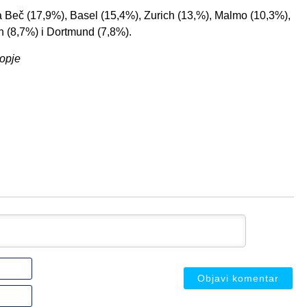
za Beč (17,9%), Basel (15,4%), Zurich (13,%), Malmo (10,3%),
 (8,7%) i Dortmund (7,8%).
kopje
Ime
ili
nadimak
Email
(nije
(nije