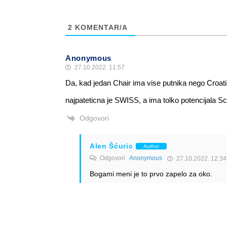
2
KOMENTAR/A
Anonymous
27.10.2022. 11:57
Da, kad jedan Chair ima vise putnika nego Croatia
najpateticna je SWISS, a ima tolko potencijala S
Odgovori
Alen Šćuric
Author
Odgovori
Anonymous
27.10.2022. 12:34
Bogami meni je to prvo zapelo za oko.
Odgovori