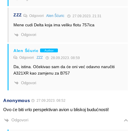
ZZZ
Odgovori
Alen Šćuric
27.09.2023. 21:31
Mene cudi Delta koja ima veliku flotu 757ica
Odgovori
Alen Šćuric
Author
Odgovori
ZZZ
28.09.2023. 08:59
Da, istina. Očekivao sam da će oni već odavno naručiti
A321XR kao zamjenu za B757
Odgovori
Anonymous
27.09.2023. 08:52
Ovo će biti vrlo perspektivan avion u bliskoj budućnosti!
Odgovori