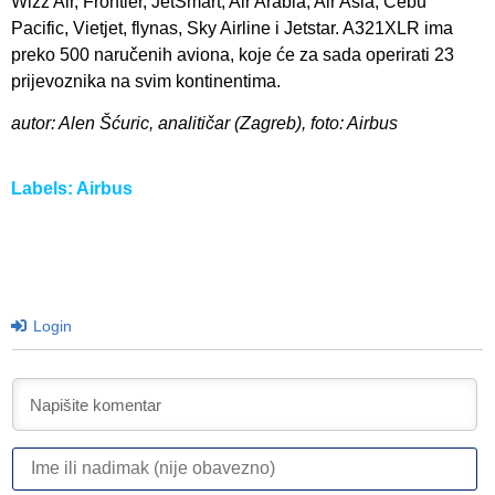
Wizz Air, Frontier, JetSmart, Air Arabia, Air Asia, Cebu
Pacific, Vietjet, flynas, Sky Airline i Jetstar. A321XLR ima
preko 500 naručenih aviona, koje će za sada operirati 23
prijevoznika na svim kontinentima.
autor: Alen Šćuric, analitičar (Zagreb), foto: Airbus
Labels:
Airbus
Login
I
ili