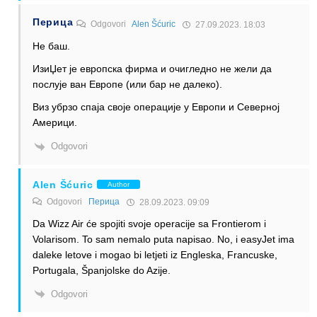
Перица
Odgovori
Alen Šćuric
27.09.2023. 18:03
Не баш.
ИзиЏет је европска фирма и очигледно не жели да
послује ван Европе (или бар не далеко).
Виз убрзо спаја своје операције у Европи и Северној
Америци.
Odgovori
Alen Šćuric
Author
Odgovori
Перица
28.09.2023. 09:09
Da Wizz Air će spojiti svoje operacije sa Frontierom i
Volarisom. To sam nemalo puta napisao. No, i easyJet ima
daleke letove i mogao bi letjeti iz Engleska, Francuske,
Portugala, Španjolske do Azije.
Odgovori