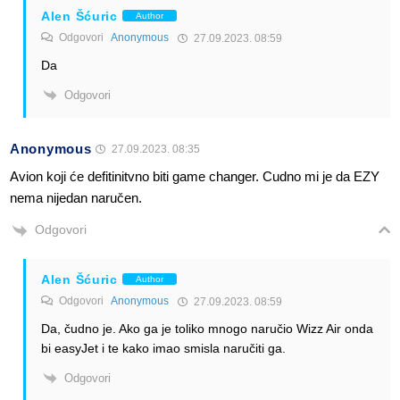
Alen Šćuric
Author
Odgovori
Anonymous
27.09.2023. 08:59
Da
Odgovori
Anonymous
27.09.2023. 08:35
Avion koji će defitinitvno biti game changer. Cudno mi je da EZY
nema nijedan naručen.
Odgovori
Alen Šćuric
Author
Odgovori
Anonymous
27.09.2023. 08:59
Da, čudno je. Ako ga je toliko mnogo naručio Wizz Air onda
bi easyJet i te kako imao smisla naručiti ga.
Odgovori