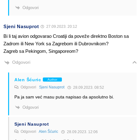
Odgovori
Sjeni Nasuprot
27.09.2023. 20:12
Bi li taj avion odgovarao Croatiji da poveže direktno Boston sa
Zadrom ili New York sa Zagrebom ili Dubrovnikom?
Zagreb sa Pekingom, Singaporeom?
Odgovori
Alen Šćuric
Author
Odgovori
Sjeni Nasuprot
28.09.2023. 08:52
Pa ja sam već masu puta napisao da apsolutno bi.
Odgovori
Sjeni Nasuprot
Odgovori
Alen Šćuric
28.09.2023. 12:06