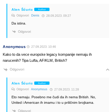
Alen Šćuric
Author
Odgovori
Denis
28.09.2023. 09:27
Da istina.
Odgovori
Anonymous
27.09.2023. 10:46
Kako to da vece europske legacy kompanije nemaju ih
narucenih? Tipa Lufta, AF/KLM, British?
Odgovori
Alen Šćuric
Author
Odgovori
Anonymous
27.09.2023. 11:28
Eto nemaju. Posebno me čudi da ih nema British. No,
United i American ih imamu i to u priličnim brojkama.
Odgovori