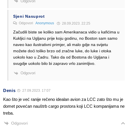
Odgovori
Sjeni Nasuprot
Odgovori
Anonymous
28.09.2023. 22:25
Začudili biste se koliko sam Amerikanaca vidio u kafićima u
Kukljici na Ugljanu prije koju godinu, no Boston sam samo
naveo kao ilustrativni primjer, ali malo gdje na svijetu
možete doći toliko brzo od zračne luke, do luke i otoka
uokolo kao u Zadru. Tako da od Bostona do Ugljana i
svugdje uokolo bilo bi zapravo vrlo zanimljivo.
Odgovori
Denis
27.09.2023. 17:07
Kao što je već ranije rečeno idealan avion za LCC zato što mu je
domet povećan nauštrb cargo prostora koji LCC kompanijama ne
treba.
Odgovori