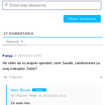
n
Em
(n
(n
ob
ob
27
KOMENTAR/A
Najnoviji
Fonja
28.09.2023. 13:00
Ne vidim da su arapski operateri, osim Saudie, zainteresirani za
ovaj zrakoplov. Zašto?
Odgovori
Alen Šćuric
Author
Odgovori
Fonja
28.09.2023. 16:01
Za sada nisu.