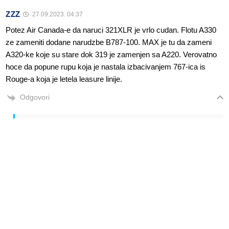
ZZZ
27.09.2023. 04:37
Potez Air Canada-e da naruci 321XLR je vrlo cudan. Flotu A330
ze zameniti dodane narudzbe B787-100. MAX je tu da zameni
A320-ke koje su stare dok 319 je zamenjen sa A220. Verovatno
hoce da popune rupu koja je nastala izbacivanjem 767-ica is
Rouge-a koja je letela leasure linije.
Odgovori
Alen Šćuric
Author
Odgovori
ZZZ
27.09.2023. 08:33
Vjerojatno.
Odgovori
Anonymous
Odgovori
ZZZ
28.09.2023. 00:41
Vrlo moguće da će im koristiti za aktiviranje Rouge za
letove do Evrope i preuzimanje svih Karipskih ruta u