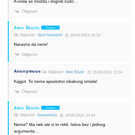
A onda se možda i dogodi čudo…
Odgovori
Alen Šćuric
Author
Odgovori
Sjeni Nasuprot
28.09.2023. 15:18
Naravno da neće!
Odgovori
Anonymous
Odgovori
Alen Šćuric
28.09.2023. 22:04
Kajgot. To nema apsolutno nikakvog smisla!
Odgovori
Alen Šćuric
Author
Odgovori
Anonymous
28.09.2023. 23:49
Nema? Ma nek ste vi to rekli. Istina bez i jednog
argumenta…