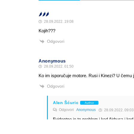
🌶️🌶️🌶️
28.09.2022. 19:08
Kojih???
Odgovori
Anonymous
28.09.2022. 01:50
Ko im isporučuje motore. Rusi i Kinezi? U čemu 
Odgovori
Alen Šćuric
Author
Odgovori
Anonymous
28.09.2022. 09:03
Evidentno je to problem i kod Airbusa i ko
Odgovori