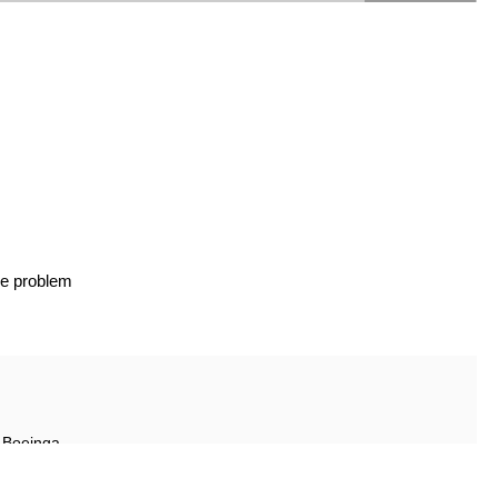
je problem
d Boeinga.