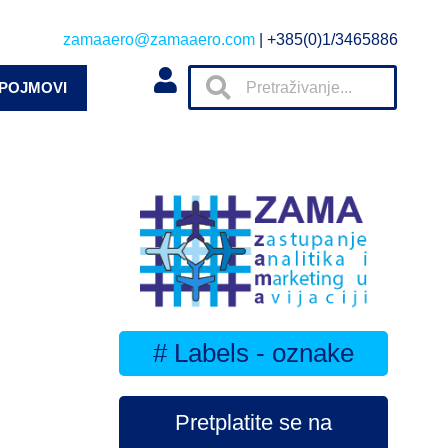
zamaaero@zamaaero.com
| +385(0)1/3465886
 POJMOVI
# Labels - oznake
Pretplatite se na