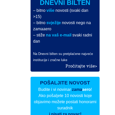
DNEVNI BILTEN
– bitno
više
novosti (svaki dan
>15)
– bitno
svježije
novosti nego na
zamaaero
– stiže
na vaš e-mail
svaki radni
dan
Na Dnevni bilten su pretplaćene najveće
institucije i zračne luke
Pročitajte više>
POŠALJITE NOVOST
Budite i vi novinar
zama
aero
!
Ako pošaljete 10 novosti koje
objavimo možete postati honorarni
suradnik
i pisati za novac!