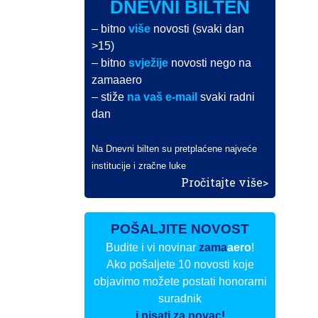
DNEVNI BILTEN
– bitno
više
novosti (svaki dan
>15)
– bitno
svježije
novosti nego na
zamaaero
– stiže
na vaš e-mail
svaki radni
dan
Na Dnevni bilten su pretplaćene najveće
institucije i zračne luke
Pročitajte više>
POŠALJITE NOVOST
Budite i vi novinar
zama
aero
!
Ako pošaljete 10 novosti koje
objavimo možete postati honorarni
suradnik
i pisati za novac!