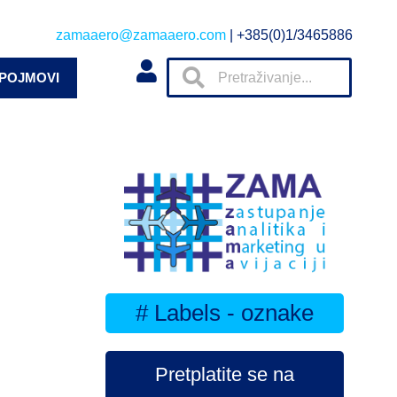
zamaaero@zamaaero.com
| +385(0)1/3465886
 POJMOVI
# Labels - oznake
Pretplatite se na