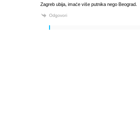
Zagreb ubija, imaće više putnika nego Beograd.
Odgovori
Alen Šćuric
Author
Odgovori
Anonymous
27.08.2021. 08:49
Kaj got. Danas baš lupate ko Maksim po divi
Odgovori
Info
Pretplata na dnevne 