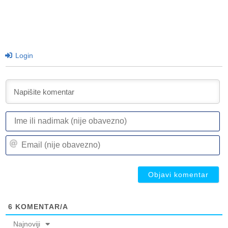
Login
I
ili
n
Em
(n
(n
ob
ob
6
KOMENTAR/A
Najnoviji