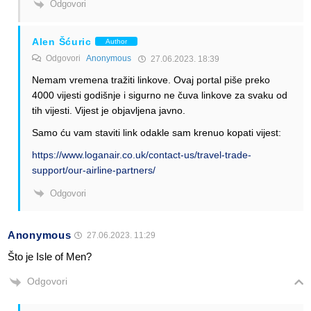
Odgovori
Alen Šćuric
Author
Odgovori
Anonymous
27.06.2023. 18:39
Nemam vremena tražiti linkove. Ovaj portal piše preko
4000 vijesti godišnje i sigurno ne čuva linkove za svaku od
tih vijesti. Vijest je objavljena javno.
Samo ću vam staviti link odakle sam krenuo kopati vijest:
https://www.loganair.co.uk/contact-us/travel-trade-
support/our-airline-partners/
Odgovori
Anonymous
27.06.2023. 11:29
Što je Isle of Men?
Odgovori