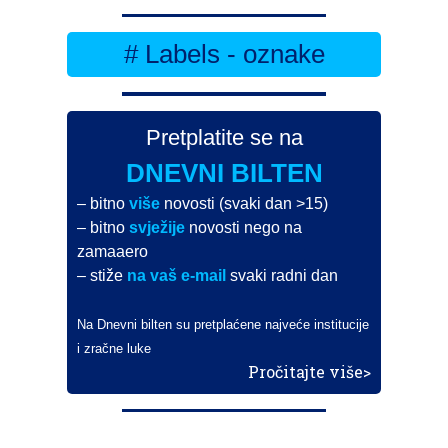
# Labels - oznake
Pretplatite se na
DNEVNI BILTEN
– bitno
više
novosti (svaki dan >15)
– bitno
svježije
novosti nego na
zamaaero
– stiže
na vaš e-mail
svaki radni dan
Na Dnevni bilten su pretplaćene najveće institucije
i zračne luke
Pročitajte više>