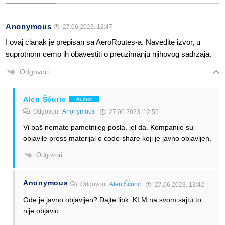
Anonymous
27.06.2023. 12:47
I ovaj clanak je prepisan sa AeroRoutes-a. Navedite izvor, u
suprotnom cemo ih obavestiti o preuzimanju njihovog sadrzaja.
Odgovori
Alen Šćuric
Author
Odgovori
Anonymous
27.06.2023. 12:55
Vi baš nemate pametnijeg posla, jel da. Kompanije su
objavile press materijal o code-share koji je javno objavljen.
Odgovori
Anonymous
Odgovori
Alen Šćuric
27.06.2023. 13:42
Gde je javno objavljen? Dajte link. KLM na svom sajtu to
nije objavio.