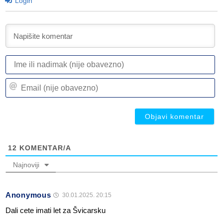
Login
I
ili
n
Em
(n
(n
ob
ob
12
KOMENTAR/A
Najnoviji
Anonymous
30.01.2025. 20:15
Dali cete imati let za Švicarsku