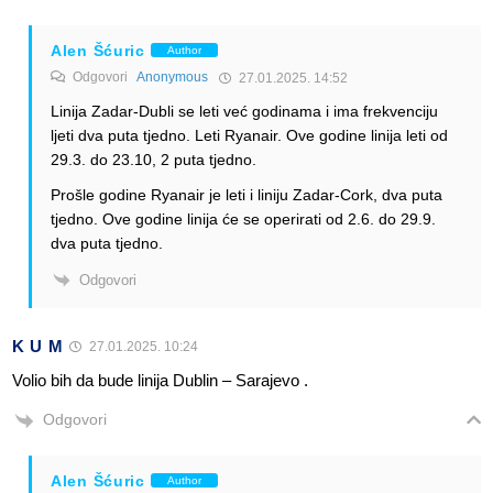
Alen Šćuric
Author
Odgovori
Anonymous
27.01.2025. 14:52
Linija Zadar-Dubli se leti već godinama i ima frekvenciju
ljeti dva puta tjedno. Leti Ryanair. Ove godine linija leti od
29.3. do 23.10, 2 puta tjedno.
Prošle godine Ryanair je leti i liniju Zadar-Cork, dva puta
tjedno. Ove godine linija će se operirati od 2.6. do 29.9.
dva puta tjedno.
Odgovori
K U M
27.01.2025. 10:24
Volio bih da bude linija Dublin – Sarajevo .
Odgovori
Alen Šćuric
Author