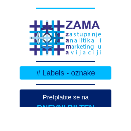
# Labels - oznake
Pretplatite se na
DNEVNI BILTEN
– bitno
više
novosti (svaki dan >15)
– bitno
svježije
novosti nego na
zamaaero