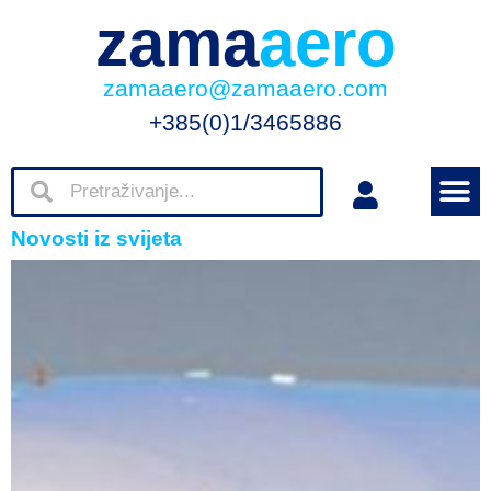
zama
aero
zamaaero@zamaaero.com
+385(0)1/3465886
Novosti iz svijeta