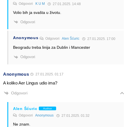
Odgovori
K U M
27.01.2025. 14:48
Volio bih ja svašta u životu.
Odgovori
Anonymous
Odgovori
Alen Šćuric
27.01.2025. 17:00
Beogradu treba linija za Dublin i Mancester
Odgovori
Anonymous
27.01.2025. 01:17
A koliko Aer Lingus udio ima?
Odgovori
Alen Šćuric
Author
Odgovori
Anonymous
27.01.2025. 01:32
Ne znam.