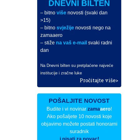
DNEVNI BILTEN
– bitno
više
novosti (svaki dan
>15)
– bitno
svježije
novosti nego na
zamaaero
– stiže
na vaš e-mail
svaki radni
dan
Na Dnevni bilten su pretplaćene najveće
institucije i zračne luke
Pročitajte više>
POŠALJITE NOVOST
Budite i vi novinar
zama
aero
!
Ako pošaljete 10 novosti koje
objavimo možete postati honorarni
suradnik
i pisati za novac!