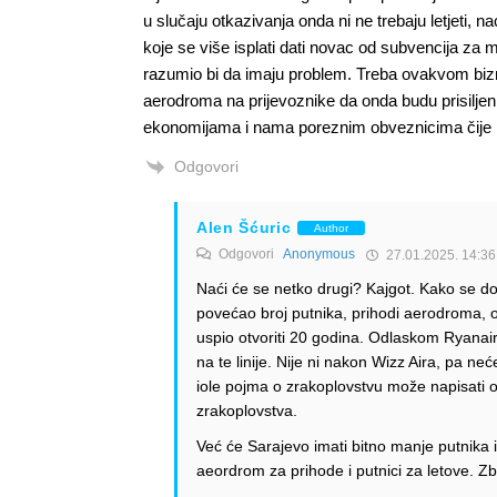
u slučaju otkazivanja onda ni ne trebaju letjeti, 
koje se više isplati dati novac od subvencija za m
razumio bi da imaju problem. Treba ovakvom biznisu
aerodroma na prijevoznike da onda budu prisiljeni
ekonomijama i nama poreznim obveznicima čije p
Odgovori
Alen Šćuric
Author
Odgovori
Anonymous
27.01.2025. 14:36
Naći će se netko drugi? Kajgot. Kako se d
povećao broj putnika, prihodi aerodroma, o
uspio otvoriti 20 godina. Odlaskom Ryanair
na te linije. Nije ni nakon Wizz Aira, pa 
iole pojma o zrakoplovstvu može napisati o
zrakoplovstva.
Već će Sarajevo imati bitno manje putnika i
aeordrom za prihode i putnici za letove. Z