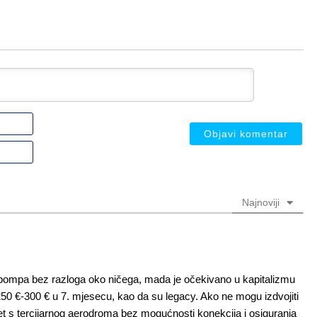
Ime
ili
nadimak
Email
(nije
(nije
obavezno)
obavezno)
Najnoviji
pompa bez razloga oko ničega, mada je očekivano u kapitalizmu
250 €-300 € u 7. mjesecu, kao da su legacy. Ako ne mogu izdvojiti
let s tercijarnog aerodroma bez mogućnosti konekcija i osiguranja