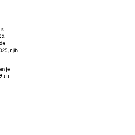
u
nje
25.
ede
025, njih
an je
ažu u