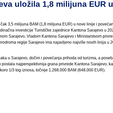
eva uložila 1,8 milijuna EUR 
 čak 3,5 milijuna BAM (1,8 milijuna EUR) u nove linije i poveća
dinačna investicije Turističke zajednice Kantona Sarajevo u 20
mom Sarajevo, Vladom Kantona Sarajevo i Ministarstvom privr
rodroma regije Sarajevo ima najavljeno najviše novih linija u 2
lazaka u Sarajevo, dočim i povećanja prihoda od turizma, a poseb
am postala najperspektivnija grana privrede Kantona Sarajevo, k
 skoro 1/3 tog iznosa, točnije 1.268.000 BAM (648.000 EUR).