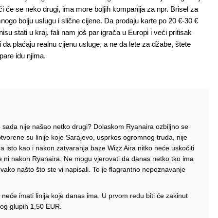
naći će se neko drugi, ima more boljih kompanija za npr. Brisel za
nogo bolju uslugu i slične cijene. Da prodaju karte po 20 €-30 €
 stati u kraj, fali nam još par igrača u Europi i veći pritisak
 da plaćaju realnu cijenu usluge, a ne da lete za džabe, štete
are idu njima.
o sada nije našao netko drugi? Dolaskom Ryanaira ozbiljno se
tvorene su linije koje Sarajevo, usprkos ogromnog truda, nije
a isto kao i nakon zatvaranja baze Wizz Aira nitko neće uskočiti
neće ni nakon Ryanaira. Ne mogu vjerovati da danas netko tko ima
vako našto što ste vi napisali. To je flagrantno nepoznavanje
 neće imati linija koje danas ima. U prvom redu biti će zakinut
bog glupih 1,50 EUR.