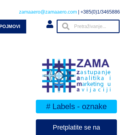
zamaaero@zamaaero.com
| +385(0)1/3465886
 POJMOVI
# Labels - oznake
Pretplatite se na