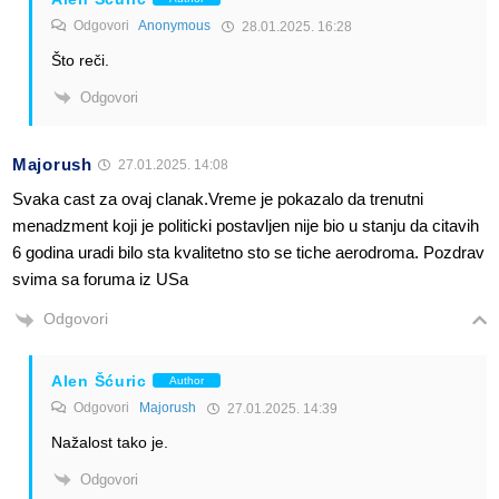
Odgovori
Anonymous
28.01.2025. 16:28
Što reči.
Odgovori
Majorush
27.01.2025. 14:08
Svaka cast za ovaj clanak.Vreme je pokazalo da trenutni
menadzment koji je politicki postavljen nije bio u stanju da citavih
6 godina uradi bilo sta kvalitetno sto se tiche aerodroma. Pozdrav
svima sa foruma iz USa
Odgovori
Alen Šćuric
Author
Odgovori
Majorush
27.01.2025. 14:39
Nažalost tako je.
Odgovori