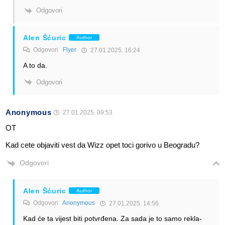
Odgovori
Alen Šćuric
Author
Odgovori
Flyer
27.01.2025. 16:24
A to da.
Odgovori
Anonymous
27.01.2025. 09:53
OT
Kad cete objaviti vest da Wizz opet toci gorivo u Beogradu?
Odgovori
Alen Šćuric
Author
Odgovori
Anonymous
27.01.2025. 14:56
Kad će ta vijest biti potvrđena. Za sada je to samo rekla-