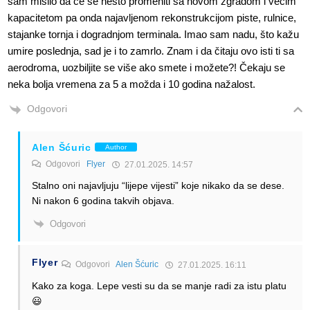
sam mislio da će se nešto promeniti sa novom zgradom i većim
kapacitetom pa onda najavljenom rekonstrukcijom piste, rulnice,
stajanke tornja i dogradnjom terminala. Imao sam nadu, što kažu
umire poslednja, sad je i to zamrlo. Znam i da čitaju ovo isti ti sa
aerodroma, uozbiljite se više ako smete i možete?! Čekaju se
neka bolja vremena za 5 a možda i 10 godina nažalost.
Odgovori
Alen Šćuric
Author
Odgovori
Flyer
27.01.2025. 14:57
Stalno oni najavljuju “lijepe vijesti” koje nikako da se dese.
Ni nakon 6 godina takvih objava.
Odgovori
Flyer
Odgovori
Alen Šćuric
27.01.2025. 16:11
Kako za koga. Lepe vesti su da se manje radi za istu platu
😃