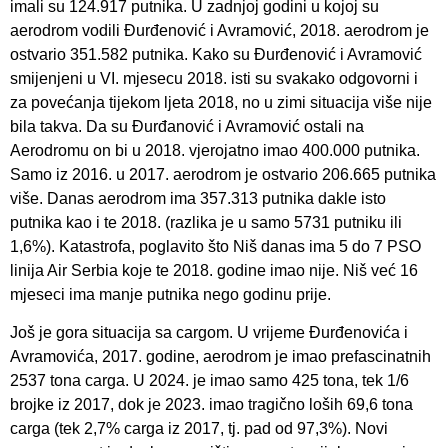
imali su 124.917 putnika. U zadnjoj godini u kojoj su
aerodrom vodili Đurđenović i Avramović, 2018. aerodrom je
ostvario 351.582 putnika. Kako su Đurđenović i Avramović
smijenjeni u VI. mjesecu 2018. isti su svakako odgovorni i
za povećanja tijekom ljeta 2018, no u zimi situacija više nije
bila takva. Da su Đurđanović i Avramović ostali na
Aerodromu on bi u 2018. vjerojatno imao 400.000 putnika.
Samo iz 2016. u 2017. aerodrom je ostvario 206.665 putnika
više. Danas aerodrom ima 357.313 putnika dakle isto
putnika kao i te 2018. (razlika je u samo 5731 putniku ili
1,6%). Katastrofa, poglavito što Niš danas ima 5 do 7 PSO
linija Air Serbia koje te 2018. godine imao nije. Niš već 16
mjeseci ima manje putnika nego godinu prije.
Još je gora situacija sa cargom. U vrijeme Đurđenovića i
Avramovića, 2017. godine, aerodrom je imao prefascinatnih
2537 tona carga. U 2024. je imao samo 425 tona, tek 1/6
brojke iz 2017, dok je 2023. imao tragično loših 69,6 tona
carga (tek 2,7% carga iz 2017, tj. pad od 97,3%). Novi