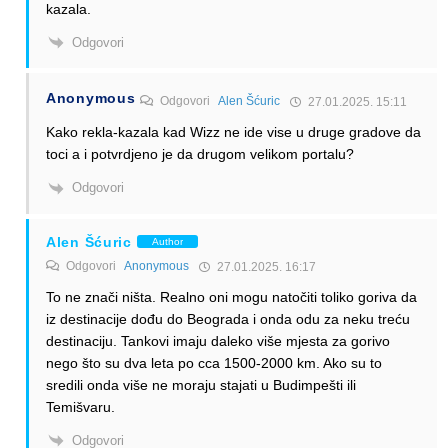
kazala.
Odgovori
Anonymous
Odgovori
Alen Šćuric
27.01.2025. 15:11
Kako rekla-kazala kad Wizz ne ide vise u druge gradove da
toci a i potvrdjeno je da drugom velikom portalu?
Odgovori
Alen Šćuric
Author
Odgovori
Anonymous
27.01.2025. 16:17
To ne znači ništa. Realno oni mogu natočiti toliko goriva da
iz destinacije dođu do Beograda i onda odu za neku treću
destinaciju. Tankovi imaju daleko više mjesta za gorivo
nego što su dva leta po cca 1500-2000 km. Ako su to
sredili onda više ne moraju stajati u Budimpešti ili
Temišvaru.
Odgovori