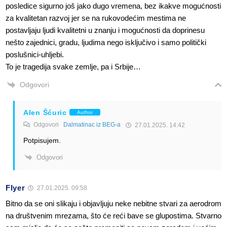
posledice sigurno još jako dugo vremena, bez ikakve mogućnosti
za kvalitetan razvoj jer se na rukovodećim mestima ne
postavljaju ljudi kvalitetni u znanju i mogućnosti da doprinesu
nešto zajednici, gradu, ljudima nego isključivo i samo politički
poslušnici-uhljebi.
To je tragedija svake zemlje, pa i Srbije…
Odgovori
Alen Šćuric
Author
Odgovori
Dalmatinac iz BEG-a
27.01.2025. 14:42
Potpisujem.
Odgovori
Flyer
27.01.2025. 09:58
Bitno da se oni slikaju i objavljuju neke nebitne stvari za aerodrom
na društvenim mrezama, što će reći bave se glupostima. Stvarno