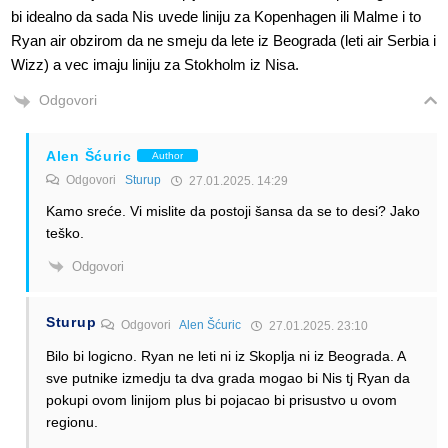
bi idealno da sada Nis uvede liniju za Kopenhagen ili Malme i to
Ryan air obzirom da ne smeju da lete iz Beograda (leti air Serbia i
Wizz) a vec imaju liniju za Stokholm iz Nisa.
Odgovori
Alen Šćuric
Author
Odgovori
Sturup
27.01.2025. 14:29
Kamo sreće. Vi mislite da postoji šansa da se to desi? Jako
teško.
Odgovori
Sturup
Odgovori
Alen Šćuric
27.01.2025. 23:10
Bilo bi logicno. Ryan ne leti ni iz Skoplja ni iz Beograda. A
sve putnike izmedju ta dva grada mogao bi Nis tj Ryan da
pokupi ovom linijom plus bi pojacao bi prisustvo u ovom
regionu.