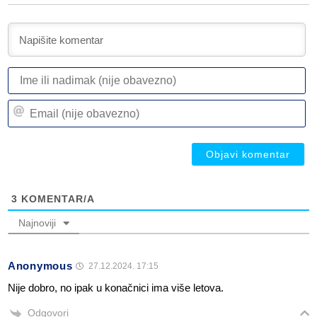
I
ili
n
Em
(n
(n
ob
ob
3
KOMENTAR/A
Najnoviji
Anonymous
27.12.2024. 17:15
Nije dobro, no ipak u konačnici ima više letova.
Odgovori