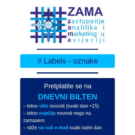
# Labels - oznake
Pretplatite se na
DNEVNI BILTEN
– bitno
više
novosti (svaki dan >15)
– bitno
svježije
novosti nego na
zamaaero
– stiže
na vaš e-mail
svaki radni dan