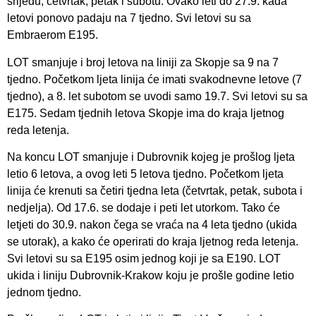
srijedu, četvrtak, petak i subotu. Ovako leti do 27.9. kada
letovi ponovo padaju na 7 tjedno. Svi letovi su sa
Embraerom E195.
LOT smanjuje i broj letova na liniji za Skopje sa 9 na 7
tjedno. Početkom ljeta linija će imati svakodnevne letove (7
tjedno), a 8. let subotom se uvodi samo 19.7. Svi letovi su sa
E175. Sedam tjednih letova Skopje ima do kraja ljetnog
reda letenja.
Na koncu LOT smanjuje i Dubrovnik kojeg je prošlog ljeta
letio 6 letova, a ovog leti 5 letova tjedno. Početkom ljeta
linija će krenuti sa četiri tjedna leta (četvrtak, petak, subota i
nedjelja). Od 17.6. se dodaje i peti let utorkom. Tako će
letjeti do 30.9. nakon čega se vraća na 4 leta tjedno (ukida
se utorak), a kako će operirati do kraja ljetnog reda letenja.
Svi letovi su sa E195 osim jednog koji je sa E190. LOT
ukida i liniju Dubrovnik-Krakow koju je prošle godine letio
jednom tjedno.