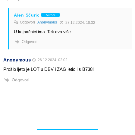
Alen Šćuric
Author
Odgovori
Anonymous
27.12.2024. 18:32
U kojnačnici ima. Tek dva više.
Odgovori
Anonymous
26.12.2024. 02:02
Prošlo ljeto je LOT u DBV i ZAG letio i s B738!
Odgovori