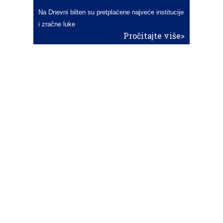
Na Dnevni bilten su pretplaćene najveće institucije
i zračne luke
Pročitajte više>
POŠALJITE NOVOST
Budite i vi novinar
zama
aero
!
Ako pošaljete 10 novosti koje objavimo
možete postati honorarni suradnik
i pisati za novac!
Info
Pretplata na dnevne biltene
Update