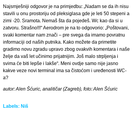
Najsmješniji odgovor je na primjedbu: „Nadam se da ih nisu
stavili u onu prostoriju od pleksiglasa gde je leti 50 stepeni a
zimi -20. Sramota. Nemaš šta da pojedeš. Wc kao da si u
zatvoru. Strašno!!!“ Aerodrom je na to odgovorio: „Poštovani,
svaki komentar nam znači – pre svega da imamo povratnu
informaciji od naših putnika. Kako možete da primetite
gradimo novu zgradu upravo zbog ovakvih komentara i naše
želje da vaš let učinimo prijatnijim. Još malo strpljenja i
svima će biti lepše i lakše“. Meni ovdje samo nije jasno
kakve veze novi terminal ima sa čistoćom i uređenosti WC-
a?
autor: Alen Šćuric, analitičar (Zagreb), foto: Alen Šćuric
Labels:
Niš