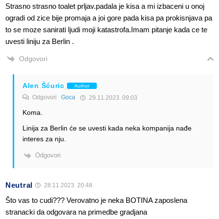
Strasno strasno toalet prljav.padala je kisa a mi izbaceni u onoj
ogradi od zice bije promaja a joi gore pada kisa pa prokisnjava pa
to se moze sanirati ljudi moji katastrofa.Imam pitanje kada ce te
uvesti liniju za Berlin .
Odgovori
Alen Šćuric
Author
Odgovori
Goca
29.11.2023. 09:03
Koma.
Linija za Berlin će se uvesti kada neka kompanija nađe
interes za nju.
Odgovori
Neutral
28.11.2023. 20:48
Što vas to cudi??? Verovatno je neka BOTINA zaposlena
stranacki da odgovara na primedbe gradjana