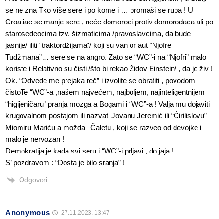
se ne zna Tko više sere i po kome i … promaši se rupa ! U
Croatiae se manje sere , neće domoroci protiv domorodaca ali po
starosedeocima tzv. šizmaticima /pravoslavcima, da bude
jasnije/ iliti “traktordžijama”/ koji su van or aut “Njofre
Tudžmana”… sere se na angro. Zato se “WC”-i na “Njofri” malo
koriste i Relativno su čisti /što bi rekao Židov Einstein/ , da je živ !
Ok. “Odvede me prejaka reč” i izvolite se obratiti , povodom
čistoTe “WC”-a ,našem najvećem, najboljem, najinteligentnijem
“higijeničaru” pranja mozga a Bogami i “WC”-a ! Valja mu dojaviti
krugovalnom postajom ili nazvati Jovanu Jeremić ili “Ćirilislovu”
Miomiru Mariću a možda i Čaletu , koji se razveo od devojke i
malo je nervozan !
Demokratija je kada svi seru i “WC”-i prljavi , do jaja !
S’ pozdravom : “Dosta je bilo sranja” !
Odgovori
Anonymous
27.11.2023. 13:47