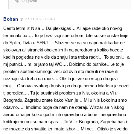
Odgovori
Boban
27.11.2023. 08:48
Cesto letim iz Nisa… Da pleksigas… Ali ajde rade oko novog
terminala pa…. To je bivsi vojni aerodrom, bile su sezonske linije
do Splita, Tivta u SFRJ…. Slazem se da su naprimali kadar ne
skolovan ali strancki obojen im ih na aerodromu koliko hocete
kad ih pogledas ne vidis da znaju i sta treba raditi… To su oni… a
mj putnici… mi prljamo taj WC…. Dolzimo do putnike….e to je
problem sustinski.mnogo veci od ovih sto rade ili ne rade ili
neznaju sta treba da rade…. Otislo je sve do vraga drugovi
moji… Osnova svakog drustva po drugu nemcu Marksu je covet
tj porodica…. Tu je sustinski problem za Nis, okolinu a Vi u
Beogradu, Zagrebu znate kako Vam je… Mi u Nis i.okolinu smo
odavno….. Imolimo boga da nam ne oteraju Wizzar sa Niskog
aerodroma jer kolko god mi ih opravdano a bone i neopravdano
kritikujemo oni su nam spas… To Vi iz Beograda, Zagreba bas i
ne mozete da shvatite jer imate izbor… Mi ne… Otislo je sve do