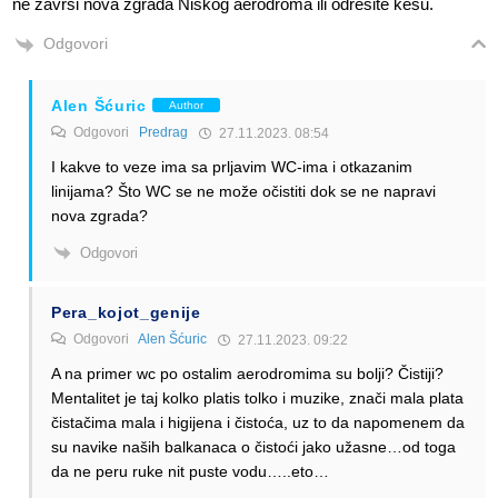
ne zavrsi nova zgrada Niskog aerodroma ili odresite kesu.
Odgovori
Alen Šćuric
Author
Odgovori
Predrag
27.11.2023. 08:54
I kakve to veze ima sa prljavim WC-ima i otkazanim
linijama? Što WC se ne može očistiti dok se ne napravi
nova zgrada?
Odgovori
Pera_kojot_genije
Odgovori
Alen Šćuric
27.11.2023. 09:22
A na primer wc po ostalim aerodromima su bolji? Čistiji?
Mentalitet je taj kolko platis tolko i muzike, znači mala plata
čistačima mala i higijena i čistoća, uz to da napomenem da
su navike naših balkanaca o čistoći jako užasne…od toga
da ne peru ruke nit puste vodu…..eto…