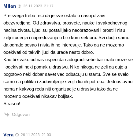
Milan
26.11.2023. 21:17
Pre svega treba reci da je sve ostalo u nasoj drzavi
obezvredjeno. Od zdravstva, prosvete, nauke i svakodnevnog
nacina zivota. Ljudi su postali jako neobrazovani i prosti i nisu
zeljni ucenja i napredovanja u bilo kom sektoru. Svi dodju samo
da odrade posao i nista ih ne interesuje. Tako da ne mozemo
ocekivati od takvih ljudi da urade nesto dobro.
Kad bi svako od nas uspeo da nadogradi sebe bar malo moze se
i ocekivati neki pomak u drustvu. Niko nikoga ne zeli da cuje a
pogotovo neki dobar savet vec odbacuju u startu. Sve se svelo
samo na politiku i zadovoljenje svojih licnih potreba. Jednostavno
nema nikakvog reda niti organizacije u drustvu tako da ne
mozemo ocekivati nikakav boljitak.
Strasno!
Odgovori
Vera
26.11.2023. 21:03