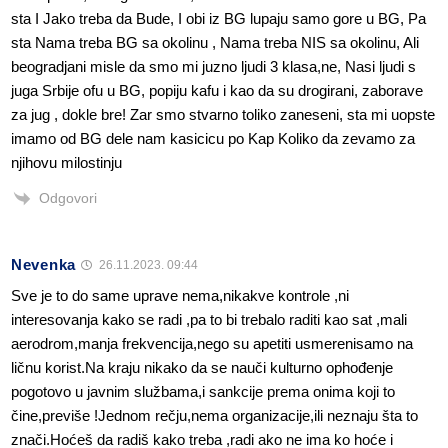
sta I Jako treba da Bude, I obi iz BG lupaju samo gore u BG, Pa
sta Nama treba BG sa okolinu , Nama treba NIS sa okolinu, Ali
beogradjani misle da smo mi juzno ljudi 3 klasa,ne, Nasi ljudi s
juga Srbije ofu u BG, popiju kafu i kao da su drogirani, zaborave
za jug , dokle bre! Zar smo stvarno toliko zaneseni, sta mi uopste
imamo od BG dele nam kasicicu po Kap Koliko da zevamo za
njihovu milostinju
Odgovori
Nevenka
26.11.2023. 09:44
Sve je to do same uprave nema,nikakve kontrole ,ni
interesovanja kako se radi ,pa to bi trebalo raditi kao sat ,mali
aerodrom,manja frekvencija,nego su apetiti usmerenisamo na
ličnu korist.Na kraju nikako da se nauči kulturno ophođenje
pogotovo u javnim službama,i sankcije prema onima koji to
čine,previše !Jednom rečju,nema organizacije,ili neznaju šta to
znači.Hoćeš da radiš kako treba ,radi ako ne ima ko hoće i