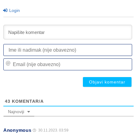
Login
I
ili
n
Em
(n
(n
ob
ob
43
KOMENTAR/A
Najnoviji
Anonymous
30.11.2023. 03:59