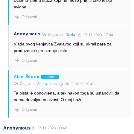
Uzletno-sletna staza koja ne može primiti tako teške
avione.
Odgovori
Anonymous
Odgovori
Dovla
26.11.2023. 17:04
Vlada ovog kenjavca Zvalavog koji su ukrali pare za
produzenje i prosirenje piste.
Odgovori
Alen Šćuric
Author
Odgovori
Anonymous
26.11.2023. 20:49
Ta pista je obnovljena, a tek nakon toga su ustanovili da
nema dovoljnu nosivost. O moj bože.
Odgovori
Anonymous
26.11.2023. 09:42