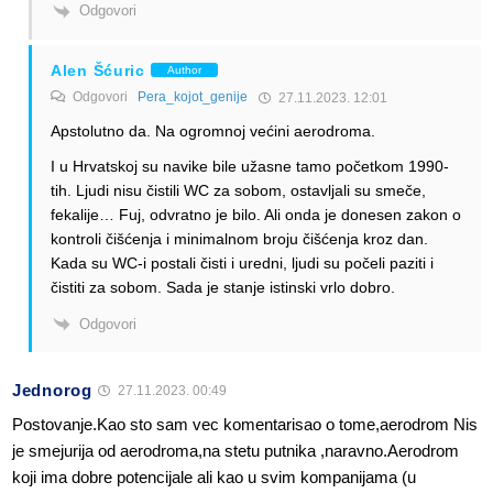
Odgovori
Alen Šćuric
Author
Odgovori
Pera_kojot_genije
27.11.2023. 12:01
Apstolutno da. Na ogromnoj većini aerodroma.
I u Hrvatskoj su navike bile užasne tamo početkom 1990-
tih. Ljudi nisu čistili WC za sobom, ostavljali su smeče,
fekalije… Fuj, odvratno je bilo. Ali onda je donesen zakon o
kontroli čišćenja i minimalnom broju čišćenja kroz dan.
Kada su WC-i postali čisti i uredni, ljudi su počeli paziti i
čistiti za sobom. Sada je stanje istinski vrlo dobro.
Odgovori
Jednorog
27.11.2023. 00:49
Postovanje.Kao sto sam vec komentarisao o tome,aerodrom Nis
je smejurija od aerodroma,na stetu putnika ,naravno.Aerodrom
koji ima dobre potencijale ali kao u svim kompanijama (u