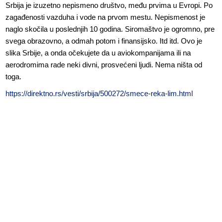
Srbija je izuzetno nepismeno društvo, među prvima u Evropi. Po
zagađenosti vazduha i vode na prvom mestu. Nepismenost je
naglo skočila u poslednjih 10 godina. Siromaštvo je ogromno, pre
svega obrazovno, a odmah potom i finansijsko. Itd itd. Ovo je
slika Srbije, a onda očekujete da u aviokompanijama ili na
aerodromima rade neki divni, prosvećeni ljudi. Nema ništa od
toga.
https://direktno.rs/vesti/srbija/500272/smece-reka-lim.html
Odgovori
Anonymous
Odgovori
Anonymous
26.11.2023. 13:48
Prva je u Evropi i po mrziteljima.
Odgovori
Anonymous
Odgovori
Anonymous
26.11.2023. 14:34
Slažem se. Mrze sve što je dobro ili što bi donelo dobro.