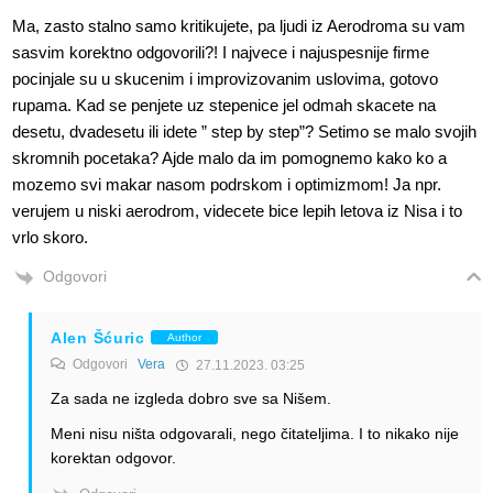
Ma, zasto stalno samo kritikujete, pa ljudi iz Aerodroma su vam
sasvim korektno odgovorili?! I najvece i najuspesnije firme
pocinjale su u skucenim i improvizovanim uslovima, gotovo
rupama. Kad se penjete uz stepenice jel odmah skacete na
desetu, dvadesetu ili idete ” step by step”? Setimo se malo svojih
skromnih pocetaka? Ajde malo da im pomognemo kako ko a
mozemo svi makar nasom podrskom i optimizmom! Ja npr.
verujem u niski aerodrom, videcete bice lepih letova iz Nisa i to
vrlo skoro.
Odgovori
Alen Šćuric
Author
Odgovori
Vera
27.11.2023. 03:25
Za sada ne izgleda dobro sve sa Nišem.
Meni nisu ništa odgovarali, nego čitateljima. I to nikako nije
korektan odgovor.