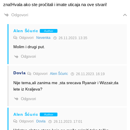
zna!Hvala ako ste pročitali i imate uticaja na ove stvari!
Odgovori
Alen Šćuric
Author
Odgovori
Nevenka
26.11.2023. 13:35
Molim i drugi put.
Odgovori
Dovla
Odgovori
Alen Šćuric
26.11.2023. 16:19
Nije tema,ali zanima me ,sta srecava Ryanair i Wizzair,da
lete iz Kraljeva?
Odgovori
Alen Šćuric
Author
Odgovori
Dovla
26.11.2023. 17:01