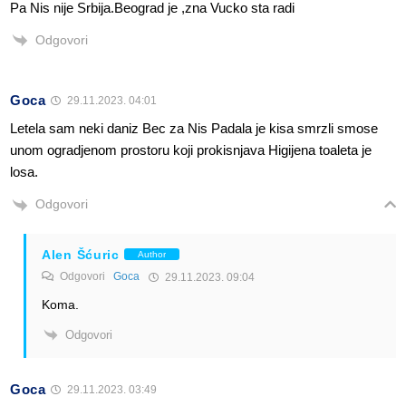
Pa Nis nije Srbija.Beograd je ,zna Vucko sta radi
Odgovori
Goca
29.11.2023. 04:01
Letela sam neki daniz Bec za Nis Padala je kisa smrzli smose
unom ogradjenom prostoru koji prokisnjava Higijena toaleta je
losa.
Odgovori
Alen Šćuric
Author
Odgovori
Goca
29.11.2023. 09:04
Koma.
Odgovori
Goca
29.11.2023. 03:49