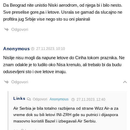
Da Beograd nite unistio Niski aerodrom, od njega bi i bilo nesto.
Sve preselise gore,pa i letove. Usrala se gamad da slucajno ne
profitira jug Srbije vise nego sto su oni planirali
Odgovori
Anonymous
27.11.2023. 10:10
Nislije nisu mogli da napune letove do Ciriha tokom praznika. Ne
znam odakle je to ludilo oko Nisa krenulo, ali trebalo bi da budu
odusevljeni sto i ove letove imaju.
Odgovori
Links
Odgovori
Anonymous
27.11.2023. 12:40
Air Serbia je bila totalno razbijena od strane Wizz Air-a za
vreme dok su bili letovi INI-ZRH gde su putnici i dijaspora
masovno koristili Bazel i izbegavali Air Serbiu.