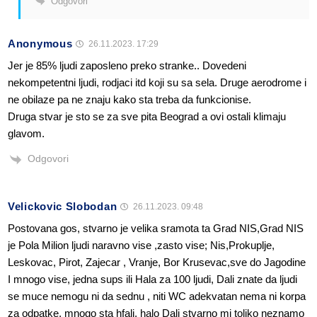
Odgovori
Anonymous
26.11.2023. 17:29
Jer je 85% ljudi zaposleno preko stranke.. Dovedeni
nekompetentni ljudi, rodjaci itd koji su sa sela. Druge aerodrome i
ne obilaze pa ne znaju kako sta treba da funkcionise.
Druga stvar je sto se za sve pita Beograd a ovi ostali klimaju
glavom.
Odgovori
Velickovic Slobodan
26.11.2023. 09:48
Postovana gos, stvarno je velika sramota ta Grad NIS,Grad NIS
je Pola Milion ljudi naravno vise ,zasto vise; Nis,Prokuplje,
Leskovac, Pirot, Zajecar , Vranje, Bor Krusevac,sve do Jagodine
I mnogo vise, jedna sups ili Hala za 100 ljudi, Dali znate da ljudi
se muce nemogu ni da sednu , niti WC adekvatan nema ni korpa
za odpatke, mnogo sta hfali, halo Dali stvarno mi toliko neznamo