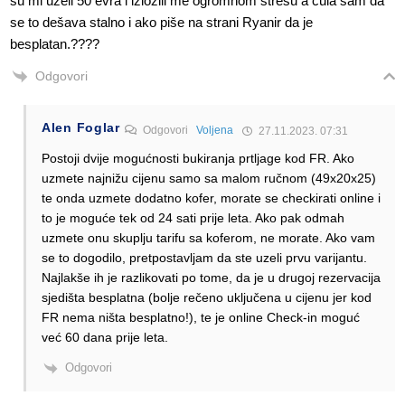
su mi uzeli 50 evra i izložili me ogromnom stresu a čula sam da
se to dešava stalno i ako piše na strani Ryanir da je
besplatan.????
Odgovori
Alen Foglar
Odgovori
Voljena
27.11.2023. 07:31
Postoji dvije mogućnosti bukiranja prtljage kod FR. Ako
uzmete najnižu cijenu samo sa malom ručnom (49x20x25)
te onda uzmete dodatno kofer, morate se checkirati online i
to je moguće tek od 24 sati prije leta. Ako pak odmah
uzmete onu skuplju tarifu sa koferom, ne morate. Ako vam
se to dogodilo, pretpostavljam da ste uzeli prvu varijantu.
Najlakše ih je razlikovati po tome, da je u drugoj rezervacija
sjedišta besplatna (bolje rečeno uključena u cijenu jer kod
FR nema ništa besplatno!), te je online Check-in moguć
već 60 dana prije leta.
Odgovori