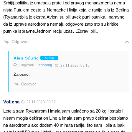
Srbiji),politika je umesala prste i od pravog menadzmenta nema
nista.Putujem cesto iz Nemacke i linija koja je ranije isla iz Berlina
(Ryanair)bila je ekstra.Avioni su bili uvek puni putnika.I naravno
da iz uprave aerodroma nemaju odgovore zato sto su kritike
putnika ispravne.Jednom recju uzas…Zdravi bili…
Odgovori
Alen Šćuric
Author
Odgovori
Jednorog
27.11.2023. 03:15
Žalosno.
Odgovori
Voljena
27.11.2023. 00:37
Letela sam Ryanairom i imala sam uplaćeno sa 20 kg i ostalo i
nisam mogla čekirat on Line a imala sam pravo čekirat besplatno
na aerodromu ako dođem 40 minuta ranije, što sam i bila a ipak