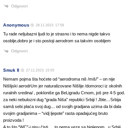
Odgovori
Anonymous
28.11.2023. 17:59
Tu rade neljubazni ljudi to je strasno i to nema nigde takvo
osoblje,dobro je i sto postoji aerodrom sa takvim osobljem
Odgovori
Smuk II
27.11.2023. 15:55
Nemam pojma šta hoćete od “aerodroma niš /miš/” – on nije
Nišlijski aerodrUm jer naturalizovane Nišlije /domoroci iz okolnih
ruralnih sredina/ , pokloniše ga BeLigradu Crnom, još pre 4-5 god.
za neki nebulozni dug “grada Niša” republici Srbiji ! Jbte…Srbija
samâ sebi plaća svoj dug… od svojih gradjana uzima da bi dala
svojim gradjanima – “vidj ljepote” rasta opadajućeg bruto
proizvoda !
A to što “WC”-i nisu čisti … to nema veze sa higijenom , u Srbiji