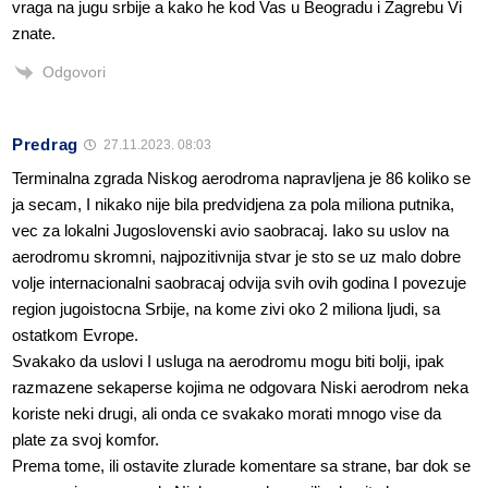
vraga na jugu srbije a kako he kod Vas u Beogradu i Zagrebu Vi
znate.
Odgovori
Predrag
27.11.2023. 08:03
Terminalna zgrada Niskog aerodroma napravljena je 86 koliko se
ja secam, I nikako nije bila predvidjena za pola miliona putnika,
vec za lokalni Jugoslovenski avio saobracaj. Iako su uslov na
aerodromu skromni, najpozitivnija stvar je sto se uz malo dobre
volje internacionalni saobracaj odvija svih ovih godina I povezuje
region jugoistocna Srbije, na kome zivi oko 2 miliona ljudi, sa
ostatkom Evrope.
Svakako da uslovi I usluga na aerodromu mogu biti bolji, ipak
razmazene sekaperse kojima ne odgovara Niski aerodrom neka
koriste neki drugi, ali onda ce svakako morati mnogo vise da
plate za svoj komfor.
Prema tome, ili ostavite zlurade komentare sa strane, bar dok se