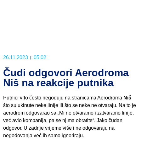
26.11.2023
05:02
Čudi odgovori Aerodroma
Niš na reakcije putnika
Putnici vrlo često negoduju na stranicama Aerodroma
Niš
što su ukinute neke linije ili što se neke ne otvaraju. Na to je
aerodrom odgovarao sa „Mi ne otvaramo i zatvaramo linije,
već avio kompanija, pa se njima obratite“. Jako čudan
odgovor. U zadnje vrijeme više i ne odgovaraju na
negodovanja već ih samo ignoriraju.