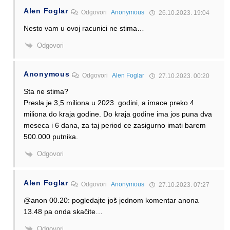
Alen Foglar
Odgovori
Anonymous
26.10.2023. 19:04
Nesto vam u ovoj racunici ne stima…
Odgovori
Anonymous
Odgovori
Alen Foglar
27.10.2023. 00:20
Sta ne stima?
Presla je 3,5 miliona u 2023. godini, a imace preko 4
miliona do kraja godine. Do kraja godine ima jos puna dva
meseca i 6 dana, za taj period ce zasigurno imati barem
500.000 putnika.
Odgovori
Alen Foglar
Odgovori
Anonymous
27.10.2023. 07:27
@anon 00.20: pogledajte još jednom komentar anona
13.48 pa onda skačite…
Odgovori