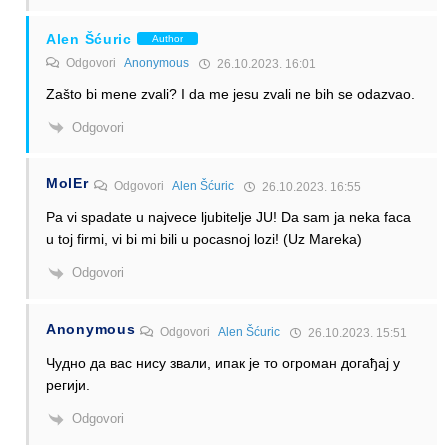
Alen Šćuric
Author
Odgovori
Anonymous
26.10.2023. 16:01
Zašto bi mene zvali? I da me jesu zvali ne bih se odazvao.
Odgovori
MolEr
Odgovori
Alen Šćuric
26.10.2023. 16:55
Pa vi spadate u najvece ljubitelje JU! Da sam ja neka faca
u toj firmi, vi bi mi bili u pocasnoj lozi! (Uz Mareka)
Odgovori
Anonymous
Odgovori
Alen Šćuric
26.10.2023. 15:51
Чудно да вас нису звали, ипак је то огроман догађај у
регији.
Odgovori