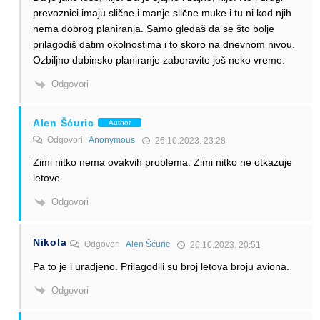
prevoznici imaju slične i manje slične muke i tu ni kod njih
nema dobrog planiranja. Samo gledaš da se što bolje
prilagodiš datim okolnostima i to skoro na dnevnom nivou.
Ozbiljno dubinsko planiranje zaboravite još neko vreme.
Odgovori
Alen Šćuric
Author
Odgovori
Anonymous
26.10.2023. 23:28
Zimi nitko nema ovakvih problema. Zimi nitko ne otkazuje
letove.
Odgovori
Nikola
Odgovori
Alen Šćuric
26.10.2023. 20:51
Pa to je i uradjeno. Prilagodili su broj letova broju aviona.
Odgovori