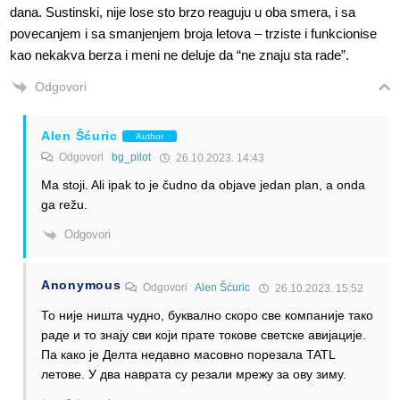
dana. Sustinski, nije lose sto brzo reaguju u oba smera, i sa
povecanjem i sa smanjenjem broja letova – trziste i funkcionise
kao nekakva berza i meni ne deluje da “ne znaju sta rade”.
Odgovori
Alen Šćuric
Author
Odgovori
bg_pilot
26.10.2023. 14:43
Ma stoji. Ali ipak to je čudno da objave jedan plan, a onda
ga režu.
Odgovori
Anonymous
Odgovori
Alen Šćuric
26.10.2023. 15:52
То није ништа чудно, буквално скоро све компаније тако
раде и то знају сви који прате токове светске авијације.
Па како је Делта недавно масовно порезала TATL
летове. У два наврата су резали мрежу за ову зиму.