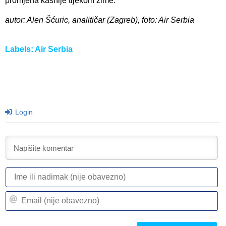
promjena kasnije tijekom zime.
autor: Alen Šćuric, analitičar (Zagreb), foto: Air Serbia
Labels:
Air Serbia
Login
I
ili
n
Em
(n
(n
ob
ob