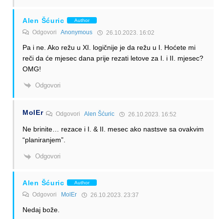
Alen Šćuric
Author
Odgovori
Anonymous
26.10.2023. 16:02
Pa i ne. Ako režu u XI. logičnije je da režu u I. Hoćete mi
reči da će mjesec dana prije rezati letove za I. i II. mjesec?
OMG!
Odgovori
MolEr
Odgovori
Alen Šćuric
26.10.2023. 16:52
Ne brinite… rezace i I. & II. mesec ako nastsve sa ovakvim
“planiranjem”.
Odgovori
Alen Šćuric
Author
Odgovori
MolEr
26.10.2023. 23:37
Nedaj bože.