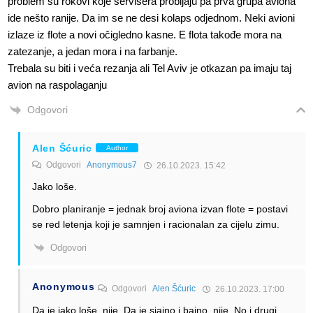
problem su rokovi koje servisera probijaju pa prva grupa aviona
ide nešto ranije. Da im se ne desi kolaps odjednom. Neki avioni
izlaze iz flote a novi očigledno kasne. E flota takođe mora na
zatezanje, a jedan mora i na farbanje.
Trebala su biti i veća rezanja ali Tel Aviv je otkazan pa imaju taj
avion na raspolaganju
Odgovori
Alen Šćuric
Author
Odgovori
Anonymous7
26.10.2023. 15:42
Jako loše.
Dobro planiranje = jednak broj aviona izvan flote = postavi
se red letenja koji je samnjen i racionalan za cijelu zimu.
Odgovori
Anonymous
Odgovori
Alen Šćuric
26.10.2023. 17:00
Da je jako loše, nije. Da je sjajno i bajno, nije. No i drugi