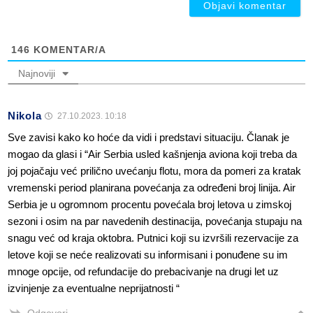
146
KOMENTAR/A
Najnoviji
Nikola
27.10.2023. 10:18
Sve zavisi kako ko hoće da vidi i predstavi situaciju. Članak je
mogao da glasi i “Air Serbia usled kašnjenja aviona koji treba da
joj pojačaju već prilično uvećanju flotu, mora da pomeri za kratak
vremenski period planirana povećanja za određeni broj linija. Air
Serbia je u ogromnom procentu povećala broj letova u zimskoj
sezoni i osim na par navedenih destinacija, povećanja stupaju na
snagu već od kraja oktobra. Putnici koji su izvršili rezervacije za
letove koji se neće realizovati su informisani i ponuđene su im
mnoge opcije, od refundacije do prebacivanje na drugi let uz
izvinjenje za eventualne neprijatnosti “
Odgovori