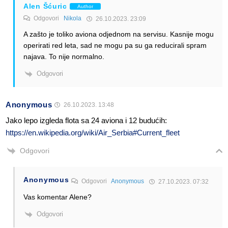
Alen Šćuric
Author
Odgovori
Nikola
26.10.2023. 23:09
A zašto je toliko aviona odjednom na servisu. Kasnije mogu
operirati red leta, sad ne mogu pa su ga reducirali spram
najava. To nije normalno.
Odgovori
Anonymous
26.10.2023. 13:48
Jako lepo izgleda flota sa 24 aviona i 12 budućih:
https://en.wikipedia.org/wiki/Air_Serbia#Current_fleet
Odgovori
Anonymous
Odgovori
Anonymous
27.10.2023. 07:32
Vas komentar Alene?
Odgovori