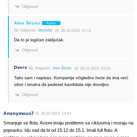
Odgovori
Alen Šćuric
Author
Odgovori
Momcilo
28.10.2023. 15:13
Da to je logičan zaključak.
Odgovori
Denis
Odgovori
Alen Šćuric
28.10.2023. 19:58
Tako sam i napisao. Kompanija očigledno hoće da ima veći
izbor i smatra da pedeset kandidata nije dovoljno
Odgovori
Anonymous7
26.10.2023. 14:54
Smanjuje se flota. Avioni imaju probleme sa ciklusima i moraju na
popravku. Idu sad da bi od 15.12 do 15.1. Imali full flotu. A