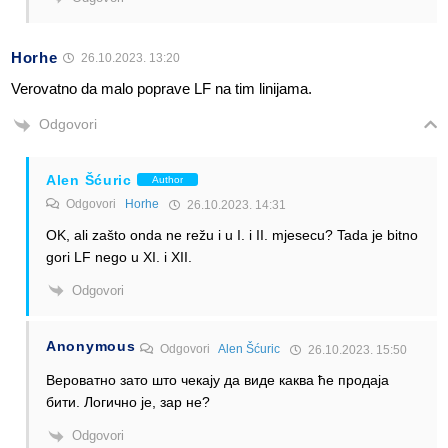
Horhe
26.10.2023. 13:20
Verovatno da malo poprave LF na tim linijama.
Odgovori
Alen Šćuric
Author
Odgovori
Horhe
26.10.2023. 14:31
OK, ali zašto onda ne režu i u I. i II. mjesecu? Tada je bitno
gori LF nego u XI. i XII.
Odgovori
Anonymous
Odgovori
Alen Šćuric
26.10.2023. 15:50
Вероватно зато што чекају да виде каква ће продаја
бити. Логично је, зар не?
Odgovori