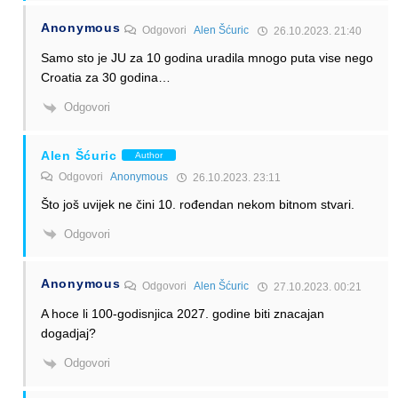
Anonymous
Odgovori
Alen Šćuric
26.10.2023. 21:40
Samo sto je JU za 10 godina uradila mnogo puta vise nego
Croatia za 30 godina…
Odgovori
Alen Šćuric
Author
Odgovori
Anonymous
26.10.2023. 23:11
Što još uvijek ne čini 10. rođendan nekom bitnom stvari.
Odgovori
Anonymous
Odgovori
Alen Šćuric
27.10.2023. 00:21
A hoce li 100-godisnjica 2027. godine biti znacajan
dogadjaj?
Odgovori