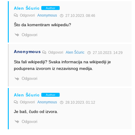
Alen Šćuric
Author
Odgovori
Anonymous
27.10.2023. 08:46
Što da komentiram wikipediu?
Odgovori
Anonymous
Odgovori
Alen Šćuric
27.10.2023. 14:29
Sta fali wikipediji? Svaka informacija na wikipediji je
poduprena izvorom iz nezavisnog medija.
Odgovori
Alen Šćuric
Author
Odgovori
Anonymous
28.10.2023. 01:12
Je baš, čudo od izvora.
Odgovori