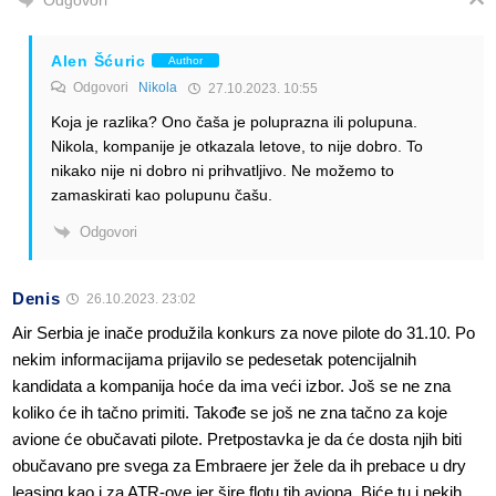
Alen Šćuric
Author
Odgovori
Nikola
27.10.2023. 10:55
Koja je razlika? Ono čaša je poluprazna ili polupuna.
Nikola, kompanije je otkazala letove, to nije dobro. To
nikako nije ni dobro ni prihvatljivo. Ne možemo to
zamaskirati kao polupunu čašu.
Odgovori
Denis
26.10.2023. 23:02
Air Serbia je inače produžila konkurs za nove pilote do 31.10. Po
nekim informacijama prijavilo se pedesetak potencijalnih
kandidata a kompanija hoće da ima veći izbor. Još se ne zna
koliko će ih tačno primiti. Takođe se još ne zna tačno za koje
avione će obučavati pilote. Pretpostavka je da će dosta njih biti
obučavano pre svega za Embraere jer žele da ih prebace u dry
leasing kao i za ATR-ove jer šire flotu tih aviona. Biće tu i nekih