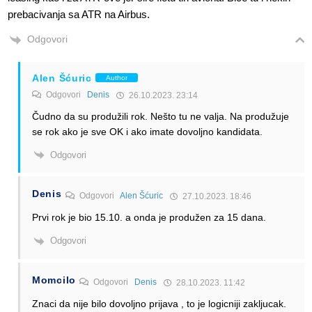
prebacivanja sa ATR na Airbus.
Odgovori
Alen Šćuric
Author
Odgovori
Denis
26.10.2023. 23:14
Čudno da su produžili rok. Nešto tu ne valja. Na produžuje
se rok ako je sve OK i ako imate dovoljno kandidata.
Odgovori
Denis
Odgovori
Alen Šćuric
27.10.2023. 18:46
Prvi rok je bio 15.10. a onda je produžen za 15 dana.
Odgovori
Momcilo
Odgovori
Denis
28.10.2023. 11:42
Znaci da nije bilo dovoljno prijava , to je logicniji zakljucak.