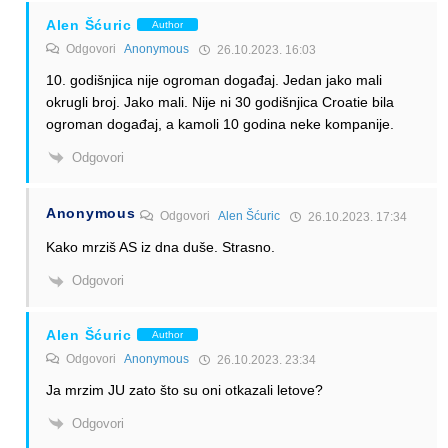
Alen Šćuric
Author
Odgovori
Anonymous
26.10.2023. 16:03
10. godišnjica nije ogroman događaj. Jedan jako mali
okrugli broj. Jako mali. Nije ni 30 godišnjica Croatie bila
ogroman događaj, a kamoli 10 godina neke kompanije.
Odgovori
Anonymous
Odgovori
Alen Šćuric
26.10.2023. 17:34
Kako mrziš AS iz dna duše. Strasno.
Odgovori
Alen Šćuric
Author
Odgovori
Anonymous
26.10.2023. 23:34
Ja mrzim JU zato što su oni otkazali letove?
Odgovori