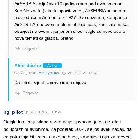
AirSERBIA obilježava 10 godina rada pod ovim imenom.
Kao što znate (iako to spočitavate), AirSERBIA se smatra
naslijednicom Aeroputa iz 1927..Sve u svemu, kompanija
AirSERBIA je u ovom malom jubileju, ipak, zaslužila makar
obavjest na ovom cijenjenom siteu- stigle su nove odore i
nova tematska glazba. Sretno!
Odgovori
Alen Šćuric
Author
Odgovori
Anonymous
28.10.2023. 00:49
Da biti će vijest. Upravo ide u objavu.
Odgovori
bg_pilot
26.10.2023. 10:59
Ocigledno imaju slabe rezervacije i jasno im je da ce leteti
polupraznim avionima. Za pocetak 2024. se jos uvek nadaju da
ce potraznja biti veca, a ako ne bude, smanjice i njih za mesec