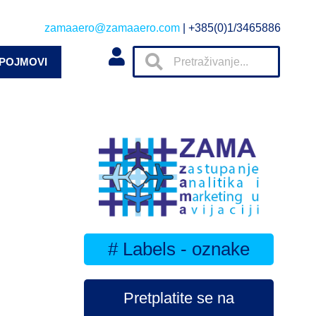
zamaaero@zamaaero.com
| +385(0)1/3465886
 POJMOVI
# Labels - oznake
Pretplatite se na