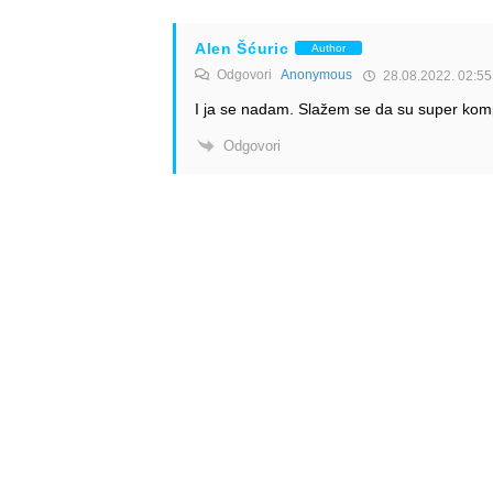
Alen Šćuric
Author
Odgovori
Anonymous
28.08.2022. 02:55
I ja se nadam. Slažem se da su super kom
Odgovori
Info
Pretplata na dnevne 
Update
O nama