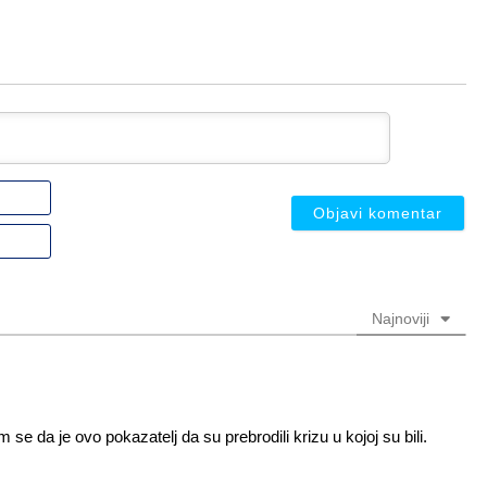
Ime
ili
nadimak
Email
(nije
(nije
obavezno)
obavezno)
Najnoviji
e da je ovo pokazatelj da su prebrodili krizu u kojoj su bili.