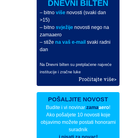
DNEVNI BILTEN
– bitno
više
novosti (svaki dan
>15)
– bitno
svježije
novosti nego na
zamaaero
– stiže
na vaš e-mail
svaki radni
dan
Na Dnevni bilten su pretplaćene najveće
institucije i zračne luke
Pročitajte više>
POŠALJITE NOVOST
Budite i vi novinar
zama
aero
!
Ako pošaljete 10 novosti koje
objavimo možete postati honorarni
suradnik
i pisati za novac!