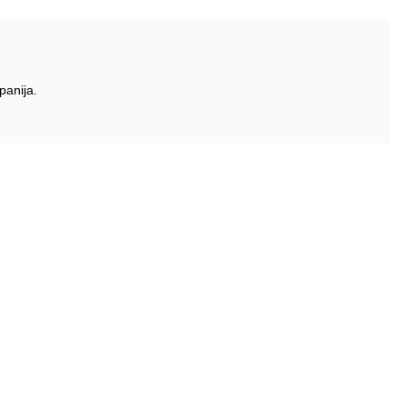
panija.
Pratite nas
biltene
Facebook
P
Instagram
Poš
Po