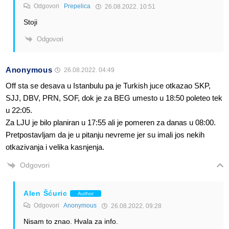
Odgovori
Prepelica
26.08.2022. 10:51
Stoji
Odgovori
Anonymous
26.08.2022. 04:49
Off sta se desava u Istanbulu pa je Turkish juce otkazao SKP,
SJJ, DBV, PRN, SOF, dok je za BEG umesto u 18:50 poleteo tek
u 22:05.
Za LJU je bilo planiran u 17:55 ali je pomeren za danas u 08:00.
Pretpostavljam da je u pitanju nevreme jer su imali jos nekih
otkazivanja i velika kasnjenja.
Odgovori
Alen Šćuric
Author
Odgovori
Anonymous
26.08.2022. 09:28
Nisam to znao. Hvala za info.