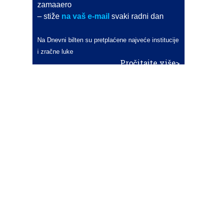
zamaaero
– stiže
na vaš e-mail
svaki radni dan
Na Dnevni bilten su pretplaćene najveće institucije
i zračne luke
Pročitajte više>
POŠALJITE NOVOST
Budite i vi novinar
zama
aero
!
Ako pošaljete 10 novosti koje objavimo
možete postati honorarni suradnik
i pisati za novac!
Info