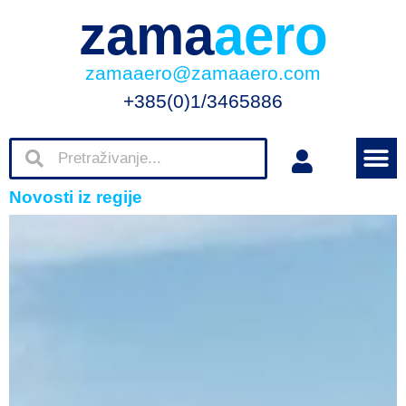
zama
aero
zamaaero@zamaaero.com
+385(0)1/3465886
Novosti iz regije