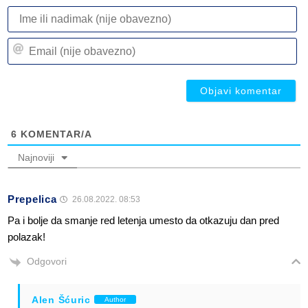
I
ili
n
Em
(n
(n
ob
ob
6
KOMENTAR/A
Najnoviji
Prepelica
26.08.2022. 08:53
Pa i bolje da smanje red letenja umesto da otkazuju dan pred
polazak!
Odgovori
Alen Šćuric
Author