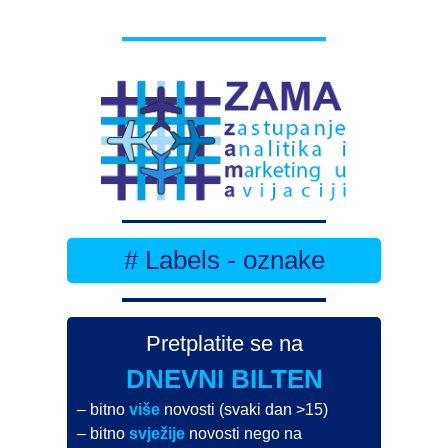
# Labels - oznake
Pretplatite se na
DNEVNI BILTEN
– bitno
više
novosti (svaki dan >15)
– bitno
svježije
novosti nego na