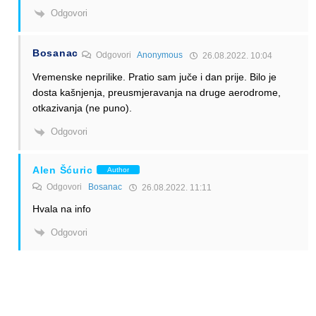
Odgovori
Bosanac
Odgovori
Anonymous
26.08.2022. 10:04
Vremenske neprilike. Pratio sam juče i dan prije. Bilo je
dosta kašnjenja, preusmjeravanja na druge aerodrome,
otkazivanja (ne puno).
Odgovori
Alen Šćuric
Author
Odgovori
Bosanac
26.08.2022. 11:11
Hvala na info
Odgovori