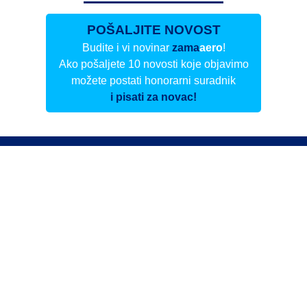
POŠALJITE NOVOST
Budite i vi novinar
zama
aero
!
Ako pošaljete 10 novosti koje objavimo
možete postati honorarni suradnik
i pisati za novac!
Info
Pretplata na dnevne biltene
Update
O nama
Kontakt
Impressum