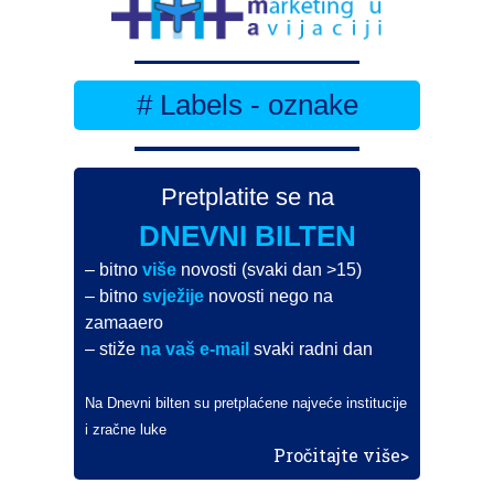
# Labels - oznake
Pretplatite se na
DNEVNI BILTEN
– bitno
više
novosti (svaki dan >15)
– bitno
svježije
novosti nego na
zamaaero
– stiže
na vaš e-mail
svaki radni dan
Na Dnevni bilten su pretplaćene najveće institucije
i zračne luke
Pročitajte više>