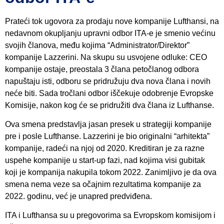
Prateći tok ugovora za prodaju nove kompanije Lufthansi, na
nedavnom okupljanju upravni odbor ITA-e je smenio većinu
svojih članova, među kojima “Administrator/Direktor”
kompanije Lazzerini. Na skupu su usvojene odluke: CEO
kompanije ostaje, preostala 3 člana petočlanog odbora
napuštaju isti, odboru se pridružuju dva nova člana i novih
neće biti. Sada tročlani odbor iščekuje odobrenje Evropske
Komisije, nakon kog će se pridružiti dva člana iz Lufthanse.
Ova smena predstavlja jasan presek u strategiji kompanije
pre i posle Lufthanse. Lazzerini je bio originalni “arhitekta”
kompanije, radeći na njoj od 2020. Kreditiran je za razne
uspehe kompanije u start-up fazi, nad kojima visi gubitak
koji je kompanija nakupila tokom 2022. Zanimljivo je da ova
smena nema veze sa očajnim rezultatima kompanije za
2022. godinu, već je unapred predviđena.
ITA i Lufthansa su u pregovorima sa Evropskom komisijom i