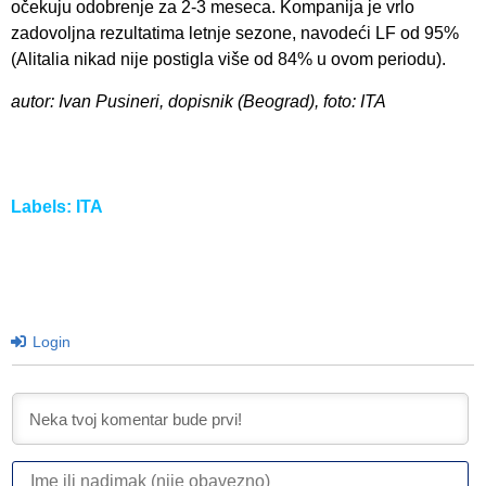
očekuju odobrenje za 2-3 meseca. Kompanija je vrlo
zadovoljna rezultatima letnje sezone, navodeći LF od 95%
(Alitalia nikad nije postigla više od 84% u ovom periodu).
autor: Ivan Pusineri, dopisnik (Beograd), foto: ITA
Labels:
ITA
Login
I