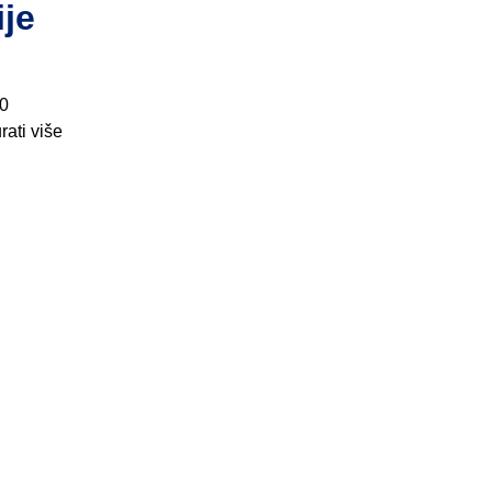
ije
40
rati više