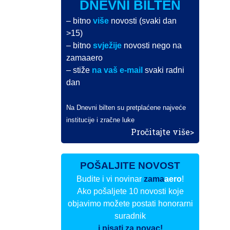
DNEVNI BILTEN
– bitno
više
novosti (svaki dan
>15)
– bitno
svježije
novosti nego na
zamaaero
– stiže
na vaš e-mail
svaki radni
dan
Na Dnevni bilten su pretplaćene najveće
institucije i zračne luke
Pročitajte više>
POŠALJITE NOVOST
Budite i vi novinar
zama
aero
!
Ako pošaljete 10 novosti koje
objavimo možete postati honorarni
suradnik
i pisati za novac!