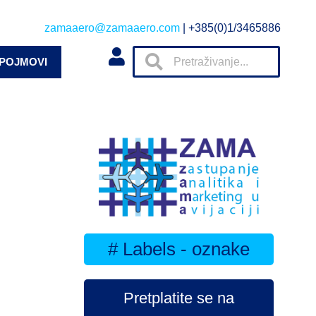
zamaaero@zamaaero.com
| +385(0)1/3465886
 POJMOVI
# Labels - oznake
Pretplatite se na