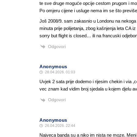
te sve druge moguće opcije cestom prugom i 
Po omjeru cijene i usluge nema im se što previše
Još 2008/9. sam zakasnio u Londonu na nekoga a
minuta prije polijetanja, zbog kašnjenja leta CA
sorry but flight is closed… ili na francuski odje
Odgovori
Anonymous
28.04.2026. 01:03
Uvjek 2 sata prije dodemo i rijesim chekin i via ,
vec znam kad vidim broj sjedala u kojem djelu avi
Odgovori
Anonymous
26.04.2026. 22:44
Najveca banda su a niko im nista ne moze. Meni