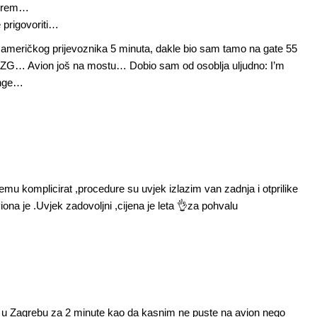
morem…
 prigovoriti…
meričkog prijevoznika 5 minuta, dakle bio sam tamo na gate 55
 iz ZG… Avion još na mostu… Dobio sam od osoblja uljudno: I’m
bonge…
cemu komplicirat ,procedure su uvjek izlazim van zadnja i otprilike
ona je .Uvjek zadovoljni ,cijena je leta 👌za pohvalu
 u Zagrebu za 2 minute kao da kasnim ne puste na avion nego