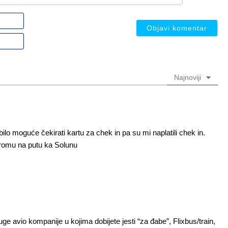
Ime
ili
nadimak
Email
(nije
(nije
obavezno)
obavezno)
Najnoviji
bilo moguće čekirati kartu za chek in pa su mi naplatili chek in.
dromu na putu ka Solunu
 avio kompanije u kojima dobijete jesti “za đabe”, Flixbus/train,