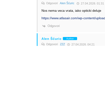
Odgovori
Alen Šćuric
27.04.2026. 01:31
Nos nema veca vrata, iako opticki deluje
https://www.atlasair.com/wp-content/upl
Odgovori
Alen Šćuric
Author
Odgovori
ZZZ
27.04.2026. 04:21
Da i Airbus tako kaže.
Odgovori
Anonymous
26.04.2026. 10:24
Zar 747 nema veća u nosu? 🙂
Odgovori