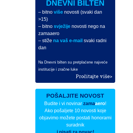
DNEVNI BILTEN
– bitno
više
novosti (svaki dan
>15)
– bitno
svježije
novosti nego na
zamaaero
– stiže
na vaš e-mail
svaki radni
dan
Na Dnevni bilten su pretplaćene najveće
institucije i zračne luke
Pročitajte više>
POŠALJITE NOVOST
Budite i vi novinar
zama
aero
!
Ako pošaljete 10 novosti koje
objavimo možete postati honorarni
suradnik
i pisati za novac!