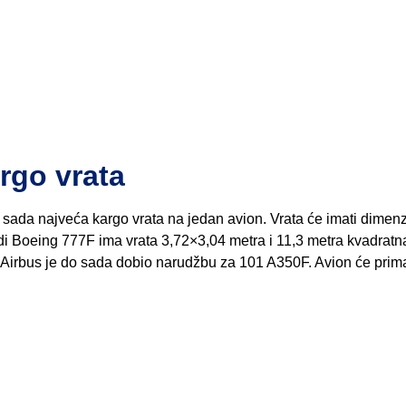
rgo vrata
sada najveća kargo vrata na jedan avion. Vrata će imati dimenz
i Boeing 777F ima vrata 3,72×3,04 metra i 11,3 metra kvadratn
. Airbus je do sada dobio narudžbu za 101 A350F. Avion će prima