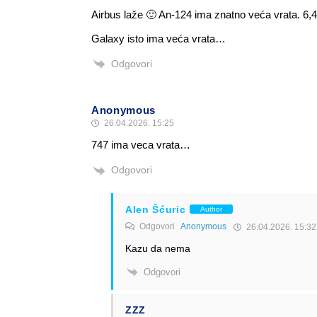
Airbus laže 🙂 An-124 ima znatno veća vrata. 6,4 
Galaxy isto ima veća vrata…
Odgovori
Anonymous
26.04.2026. 15:25
747 ima veca vrata…
Odgovori
Alen Šćuric
Author
Odgovori
Anonymous
26.04.2026. 15:32
Kazu da nema
Odgovori
ZZZ