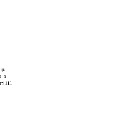
iju
a, a
ti 111