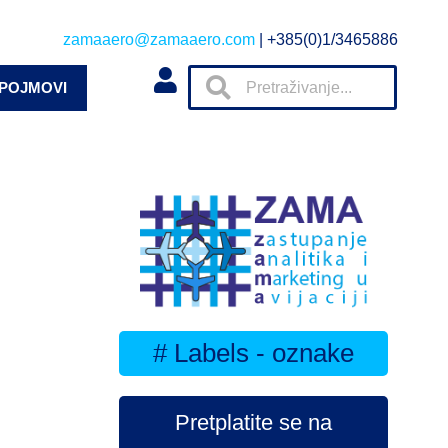
zamaaero@zamaaero.com
| +385(0)1/3465886
 POJMOVI
# Labels - oznake
Pretplatite se na