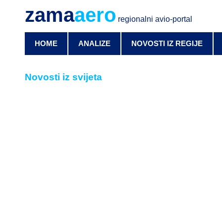
zama
aero
regionalni avio-portal
HOME
ANALIZE
NOVOSTI IZ REGIJE
Novosti iz svijeta