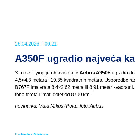
26.04.2026
00:21
A350F ugradio najveća ka
Simple Flying je objavio da je
Airbus A350F
ugradio do 
4,5×4,3 metara i 19,35 kvadratnih metara. Usporedbe rad
B767F ima vrata 3,4×2,62 metra ili 8,91 metar kvadratni
tona tereta i imati dolet od 8700 km.
novinarka: Maja Mrkus (Pula), foto: Airbus