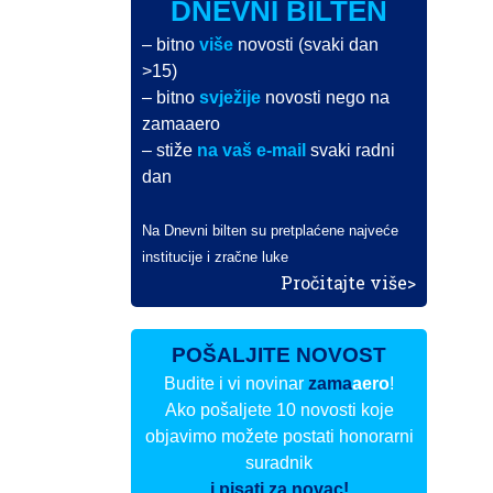
DNEVNI BILTEN
– bitno
više
novosti (svaki dan
>15)
– bitno
svježije
novosti nego na
zamaaero
– stiže
na vaš e-mail
svaki radni
dan
Na Dnevni bilten su pretplaćene najveće
institucije i zračne luke
Pročitajte više>
POŠALJITE NOVOST
Budite i vi novinar
zama
aero
!
Ako pošaljete 10 novosti koje
objavimo možete postati honorarni
suradnik
i pisati za novac!