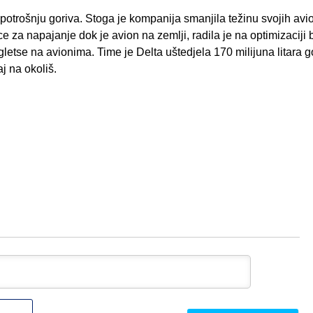
potrošnju goriva. Stoga je kompanija smanjila težinu svojih avi
e za napajanje dok je avion na zemlji, radila je na optimizaciji b
ngletse na avionima. Time je Delta uštedjela 170 milijuna litara g
j na okoliš.
Ime