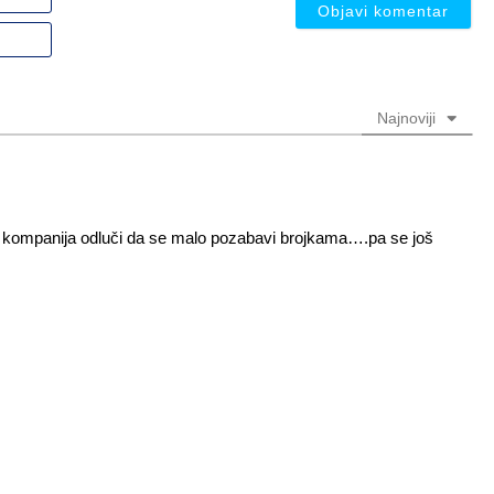
ili
nadimak
Email
(nije
(nije
obavezno)
obavezno)
Najnoviji
a kompanija odluči da se malo pozabavi brojkama….pa se još