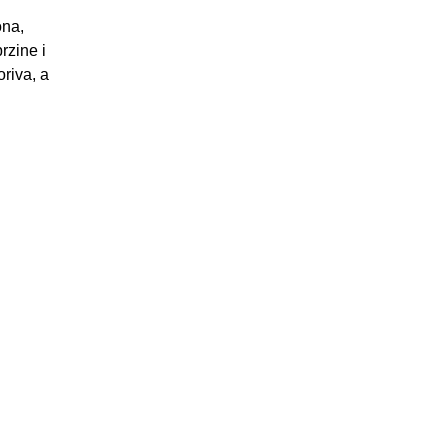
ona,
rzine i
oriva, a