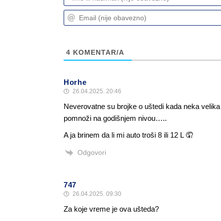
4
KOMENTAR/A
Horhe
26.04.2025. 20:46
Neverovatne su brojke o uštedi kada neka velik
pomnoži na godišnjem nivou…..
A ja brinem da li mi auto troši 8 ili 12 L 🤦
Odgovori
747
26.04.2025. 09:30
Za koje vreme je ova ušteda?