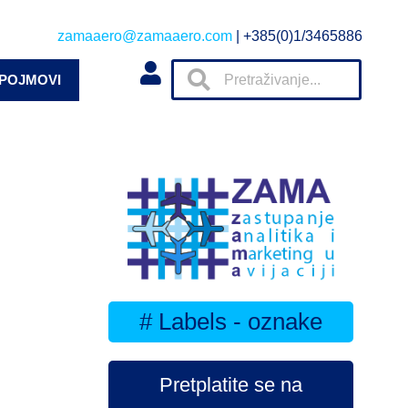
zamaaero@zamaaero.com
| +385(0)1/3465886
 POJMOVI
# Labels - oznake
Pretplatite se na