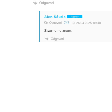
Odgovori
Alen Šćuric
Author
Odgovori
747
26.04.2025. 09:48
Stvarno ne znam.
Odgovori
Gaja
Odgovori
747
26.04.2025. 18:54
Navedena ušteda u gorivu je ostvarena u p
Odgovori