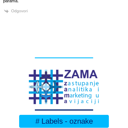
parama.
Odgovori
# Labels - oznake