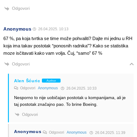
Odgovori
Anonymous
26.04.2025. 10:13
67 %, pa koja tvrtka se time može pohvaliti? Dajte mi jednu u RH
koja ima takav postotak “ponosnih radnika”? Kako se statistika
moze isčitavati kako vam volja. Čuj, “samo” 67 %
Odgovori
Alen Šćuric
Author
Odgovori
Anonymous
26.04.2025. 10:33
Nesporno to nije uobičajan postotak u kompanijama, ali je
taj postotak značajno pao. To brine Boeing.
Odgovori
Anonymous
Odgovori
Anonymous
26.04.2025. 11:39