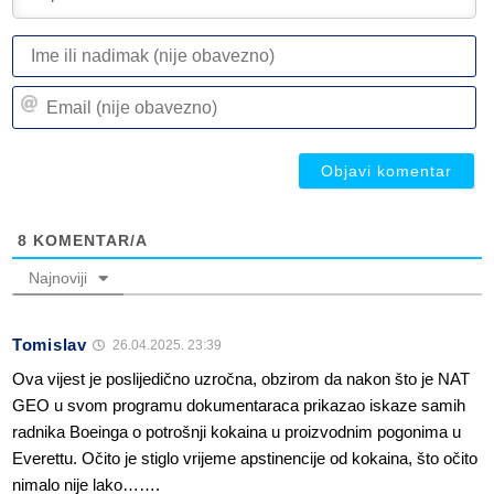
I
ili
n
Em
(n
(n
ob
ob
8
KOMENTAR/A
Najnoviji
Tomislav
26.04.2025. 23:39
Ova vijest je poslijedično uzročna, obzirom da nakon što je NAT
GEO u svom programu dokumentaraca prikazao iskaze samih
radnika Boeinga o potrošnji kokaina u proizvodnim pogonima u
Everettu. Očito je stiglo vrijeme apstinencije od kokaina, što očito
nimalo nije lako…….