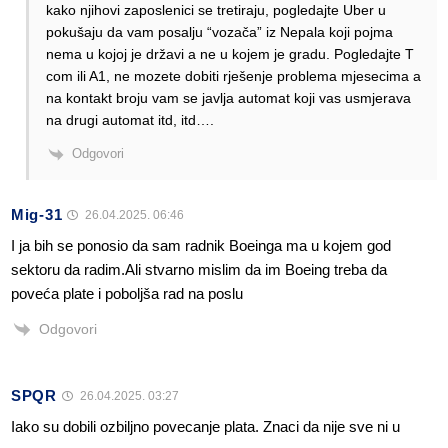
kako njihovi zaposlenici se tretiraju, pogledajte Uber u
pokušaju da vam posalju “vozača” iz Nepala koji pojma
nema u kojoj je državi a ne u kojem je gradu. Pogledajte T
com ili A1, ne mozete dobiti rješenje problema mjesecima a
na kontakt broju vam se javlja automat koji vas usmjerava
na drugi automat itd, itd….
Odgovori
Mig-31
26.04.2025. 06:46
I ja bih se ponosio da sam radnik Boeinga ma u kojem god
sektoru da radim.Ali stvarno mislim da im Boeing treba da
poveća plate i poboljša rad na poslu
Odgovori
SPQR
26.04.2025. 03:27
Iako su dobili ozbiljno povecanje plata. Znaci da nije sve ni u