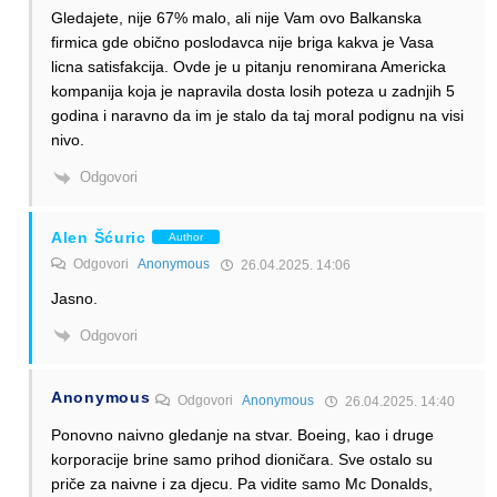
Gledajete, nije 67% malo, ali nije Vam ovo Balkanska
firmica gde obično poslodavca nije briga kakva je Vasa
licna satisfakcija. Ovde je u pitanju renomirana Americka
kompanija koja je napravila dosta losih poteza u zadnjih 5
godina i naravno da im je stalo da taj moral podignu na visi
nivo.
Odgovori
Alen Šćuric
Author
Odgovori
Anonymous
26.04.2025. 14:06
Jasno.
Odgovori
Anonymous
Odgovori
Anonymous
26.04.2025. 14:40
Ponovno naivno gledanje na stvar. Boeing, kao i druge
korporacije brine samo prihod dioničara. Sve ostalo su
priče za naivne i za djecu. Pa vidite samo Mc Donalds,