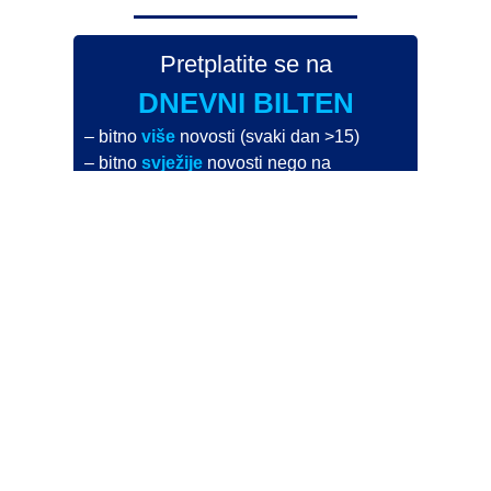
Pretplatite se na
DNEVNI BILTEN
– bitno
više
novosti (svaki dan >15)
– bitno
svježije
novosti nego na
zamaaero
– stiže
na vaš e-mail
svaki radni dan
Na Dnevni bilten su pretplaćene najveće institucije
i zračne luke
Pročitajte više>
POŠALJITE NOVOST
Budite i vi novinar
zama
aero
!
Ako pošaljete 10 novosti koje objavimo
možete postati honorarni suradnik