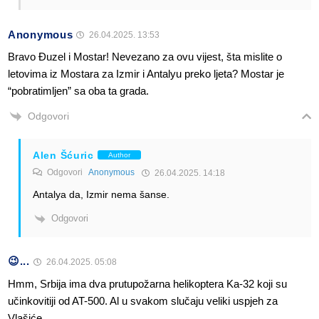
Anonymous
26.04.2025. 13:53
Bravo Ðuzel i Mostar! Nevezano za ovu vijest, šta mislite o
letovima iz Mostara za Izmir i Antalyu preko ljeta? Mostar je
“pobratimljen” sa oba ta grada.
Odgovori
Alen Šćuric
Author
Odgovori
Anonymous
26.04.2025. 14:18
Antalya da, Izmir nema šanse.
Odgovori
😉...
26.04.2025. 05:08
Hmm, Srbija ima dva prutupožarna helikoptera Ka-32 koji su
učinkovitiji od AT-500. Al u svakom slučaju veliki uspjeh za
Vlašiće.