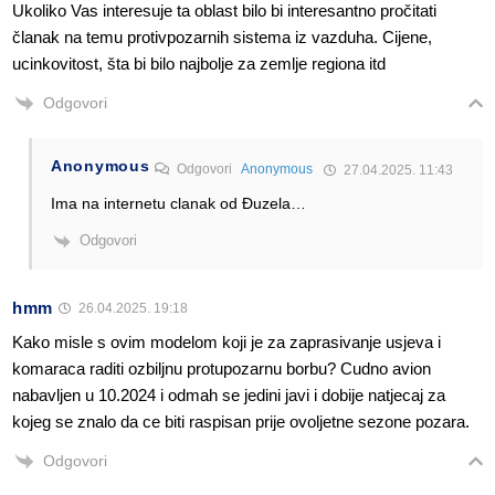
Ukoliko Vas interesuje ta oblast bilo bi interesantno pročitati
članak na temu protivpozarnih sistema iz vazduha. Cijene,
ucinkovitost, šta bi bilo najbolje za zemlje regiona itd
Odgovori
Anonymous
Odgovori
Anonymous
27.04.2025. 11:43
Ima na internetu clanak od Đuzela…
Odgovori
hmm
26.04.2025. 19:18
Kako misle s ovim modelom koji je za zaprasivanje usjeva i
komaraca raditi ozbiljnu protupozarnu borbu? Cudno avion
nabavljen u 10.2024 i odmah se jedini javi i dobije natjecaj za
kojeg se znalo da ce biti raspisan prije ovoljetne sezone pozara.
Odgovori