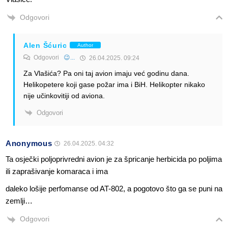
Odgovori
Alen Šćuric
Author
Odgovori
😉...
26.04.2025. 09:24
Za Vlašića? Pa oni taj avion imaju već godinu dana.
Helikopetere koji gase požar ima i BiH. Helikopter nikako
nije učinkovitiji od aviona.
Odgovori
Anonymous
26.04.2025. 04:32
Ta osječki poljoprivredni avion je za špricanje herbicida po poljima
ili zaprašivanje komaraca i ima
daleko lošije perfomanse od AT-802, a pogotovo što ga se puni na
zemlji…
Odgovori