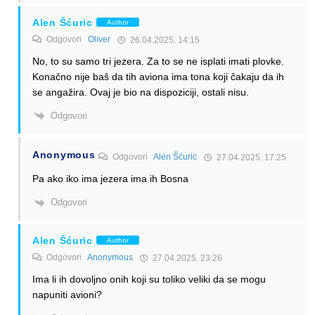
Alen Šćuric
Author
Odgovori
Oliver
26.04.2025. 14:15
No, to su samo tri jezera. Za to se ne isplati imati plovke.
Konačno nije baš da tih aviona ima tona koji čakaju da ih
se angažira. Ovaj je bio na dispoziciji, ostali nisu.
Odgovori
Anonymous
Odgovori
Alen Šćuric
27.04.2025. 17:25
Pa ako iko ima jezera ima ih Bosna
Odgovori
Alen Šćuric
Author
Odgovori
Anonymous
27.04.2025. 23:26
Ima li ih dovoljno onih koji su toliko veliki da se mogu
napuniti avioni?