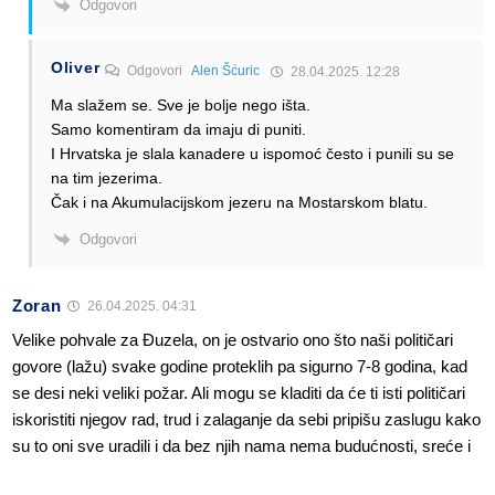
Odgovori
Oliver
Odgovori
Alen Šćuric
28.04.2025. 12:28
Ma slažem se. Sve je bolje nego išta.
Samo komentiram da imaju di puniti.
I Hrvatska je slala kanadere u ispomoć često i punili su se
na tim jezerima.
Čak i na Akumulacijskom jezeru na Mostarskom blatu.
Odgovori
Zoran
26.04.2025. 04:31
Velike pohvale za Đuzela, on je ostvario ono što naši političari
govore (lažu) svake godine proteklih pa sigurno 7-8 godina, kad
se desi neki veliki požar. Ali mogu se kladiti da će ti isti političari
iskoristiti njegov rad, trud i zalaganje da sebi pripišu zaslugu kako
su to oni sve uradili i da bez njih nama nema budućnosti, sreće i
života u ovoj prelijepoj državi.