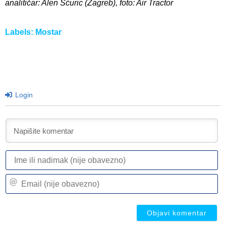
analitičar: Alen Šćuric (Zagreb), foto: Air Tractor
Labels:
Mostar
Login
I
ili
n
Em
(n
(n
ob
ob