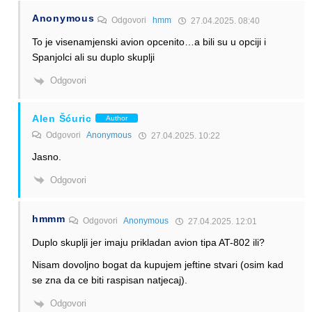
Anonymous
Odgovori
hmm
27.04.2025. 08:40
To je visenamjenski avion opcenito…a bili su u opciji i
Spanjolci ali su duplo skuplji
Odgovori
Alen Šćuric
Author
Odgovori
Anonymous
27.04.2025. 10:22
Jasno.
Odgovori
hmmm
Odgovori
Anonymous
27.04.2025. 12:01
Duplo skuplji jer imaju prikladan avion tipa AT-802 ili?
Nisam dovoljno bogat da kupujem jeftine stvari (osim kad
se zna da ce biti raspisan natjecaj).
Odgovori