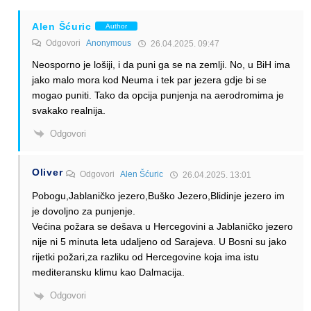
Alen Šćuric
Author
Odgovori
Anonymous
26.04.2025. 09:47
Neosporno je lošiji, i da puni ga se na zemlji. No, u BiH ima
jako malo mora kod Neuma i tek par jezera gdje bi se
mogao puniti. Tako da opcija punjenja na aerodromima je
svakako realnija.
Odgovori
Oliver
Odgovori
Alen Šćuric
26.04.2025. 13:01
Pobogu,Jablaničko jezero,Buško Jezero,Blidinje jezero im
je dovoljno za punjenje.
Većina požara se dešava u Hercegovini a Jablaničko jezero
nije ni 5 minuta leta udaljeno od Sarajeva. U Bosni su jako
rijetki požari,za razliku od Hercegovine koja ima istu
mediteransku klimu kao Dalmacija.
Odgovori