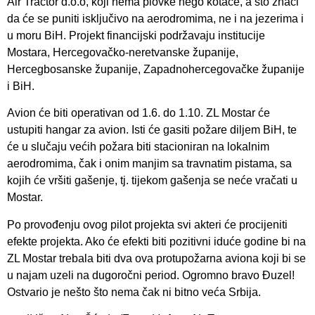
Air Tractor d.o.o, koji nema plovke nego kotače, a što znači
da će se puniti isključivo na aerodromima, ne i na jezerima i
u moru BiH. Projekt financijski podržavaju institucije
Mostara, Hercegovačko-neretvanske županije,
Hercegbosanske županije, Zapadnohercegovačke županije
i BiH.
Avion će biti operativan od 1.6. do 1.10. ZL Mostar će
ustupiti hangar za avion. Isti će gasiti požare diljem BiH, te
će u slučaju većih požara biti stacioniran na lokalnim
aerodromima, čak i onim manjim sa travnatim pistama, sa
kojih će vršiti gašenje, tj. tijekom gašenja se neće vračati u
Mostar.
Po provođenju ovog pilot projekta svi akteri će procijeniti
efekte projekta. Ako će efekti biti pozitivni iduće godine bi na
ZL Mostar trebala biti dva ova protupožarna aviona koji bi se
u najam uzeli na dugoročni period. Ogromno bravo Đuzel!
Ostvario je nešto što nema čak ni bitno veća Srbija.