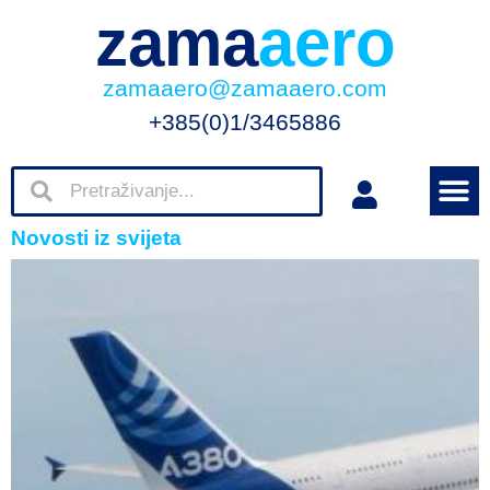
zama
aero
zamaaero@zamaaero.com
+385(0)1/3465886
Novosti iz svijeta