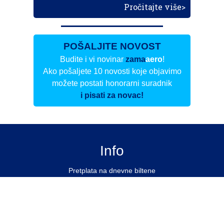
Pročitajte više>
POŠALJITE NOVOST
Budite i vi novinar
zama
aero
!
Ako pošaljete 10 novosti koje objavimo
možete postati honorarni suradnik
i pisati za novac!
Info
Pretplata na dnevne biltene
Update
O nama
Kontakt