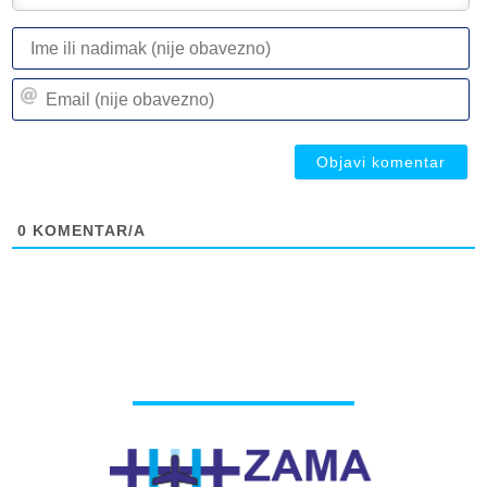
I
ili
n
Em
(n
(n
ob
ob
0
KOMENTAR/A