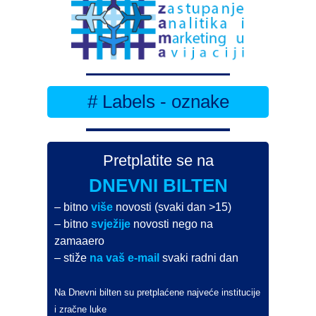
# Labels - oznake
Pretplatite se na
DNEVNI BILTEN
– bitno
više
novosti (svaki dan >15)
– bitno
svježije
novosti nego na
zamaaero
– stiže
na vaš e-mail
svaki radni dan
Na Dnevni bilten su pretplaćene najveće institucije
i zračne luke