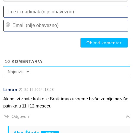
I
ili
n
Em
(n
(n
ob
ob
10
KOMENTAR/A
Najnoviji
Limun
25.12.2024. 18:58
Alene, vi znate koliko je Brnik imao u vreme bivše zemlje najviše
putnika u 11 i 12 mesecu
Odgovori
Alen Šćuric
Author