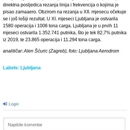
direktna posljedica rezanja linija i frekvencija o kojima je
pisao zamaaero. Obzirom na rezanja u XII. mjesecu očekuje
se i još lošiji rezultat. U XI. mjeseci Ljubljana je ostvarila
1580 operacija i 1006 tona carga. Ljubljana je u prvih 11
mjeseci ostvarila 1.352.741 putnika, što je tek 82,7% putnika
iz 2019, te 23.865 operacija i 11.294 tona carga.
analitičar: Alen Šćuric (Zagreb), foto: Ljubljana Aerodrom
Labels:
Ljubljana
Login