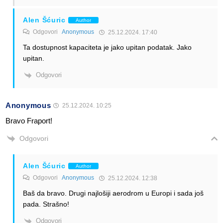
Alen Šćuric
Author
Odgovori
Anonymous
25.12.2024. 17:40
Ta dostupnost kapaciteta je jako upitan podatak. Jako
upitan.
Odgovori
Anonymous
25.12.2024. 10:25
Bravo Fraport!
Odgovori
Alen Šćuric
Author
Odgovori
Anonymous
25.12.2024. 12:38
Baš da bravo. Drugi najlošiji aerodrom u Europi i sada još
pada. Strašno!
Odgovori