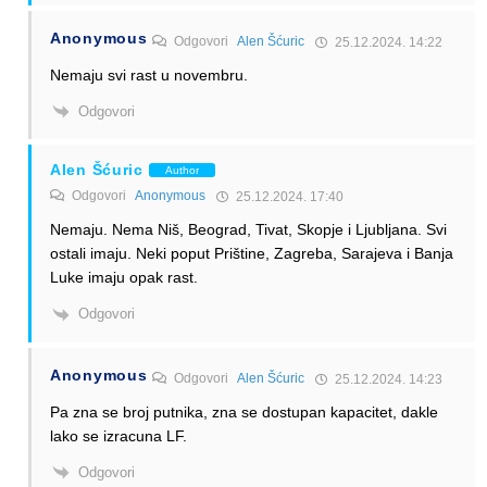
Anonymous
Odgovori
Alen Šćuric
25.12.2024. 14:22
Nemaju svi rast u novembru.
Odgovori
Alen Šćuric
Author
Odgovori
Anonymous
25.12.2024. 17:40
Nemaju. Nema Niš, Beograd, Tivat, Skopje i Ljubljana. Svi
ostali imaju. Neki poput Prištine, Zagreba, Sarajeva i Banja
Luke imaju opak rast.
Odgovori
Anonymous
Odgovori
Alen Šćuric
25.12.2024. 14:23
Pa zna se broj putnika, zna se dostupan kapacitet, dakle
lako se izracuna LF.
Odgovori