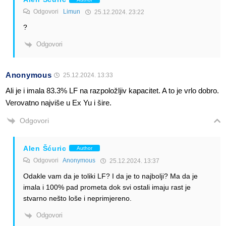
Odgovori
Limun
25.12.2024. 23:22
?
Odgovori
Anonymous
25.12.2024. 13:33
Ali je i imala 83.3% LF na razpoložljiv kapacitet. A to je vrlo dobro.
Verovatno najviše u Ex Yu i šire.
Odgovori
Alen Šćuric
Author
Odgovori
Anonymous
25.12.2024. 13:37
Odakle vam da je toliki LF? I da je to najbolji? Ma da je
imala i 100% pad prometa dok svi ostali imaju rast je
stvarno nešto loše i neprimjereno.
Odgovori