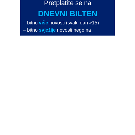
Pretplatite se na
DNEVNI BILTEN
– bitno
više
novosti (svaki dan >15)
– bitno
svježije
novosti nego na
zamaaero
– stiže
na vaš e-mail
svaki radni dan
Na Dnevni bilten su pretplaćene najveće institucije
i zračne luke
Pročitajte više>
POŠALJITE NOVOST
Budite i vi novinar
zama
aero
!
Ako pošaljete 10 novosti koje objavimo
možete postati honorarni suradnik
i pisati za novac!