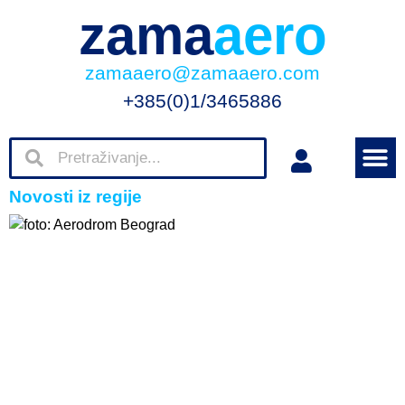
zama
aero
zamaaero@zamaaero.com
+385(0)1/3465886
Novosti iz regije