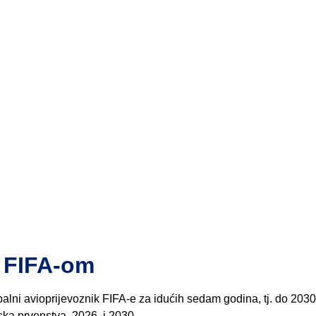
a FIFA-om
alni avioprijevoznik FIFA-e za idućih sedam godina, tj. do 2030
ska prvenstva, 2026. i 2030.