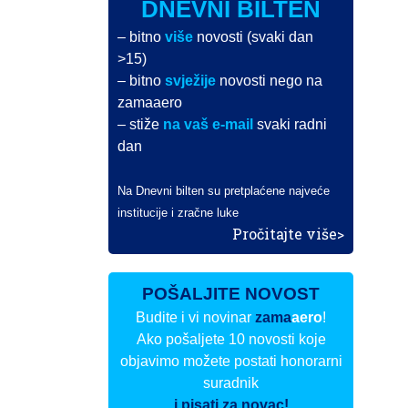
DNEVNI BILTEN
– bitno
više
novosti (svaki dan
>15)
– bitno
svježije
novosti nego na
zamaaero
– stiže
na vaš e-mail
svaki radni
dan
Na Dnevni bilten su pretplaćene najveće
institucije i zračne luke
Pročitajte više>
POŠALJITE NOVOST
Budite i vi novinar
zama
aero
!
Ako pošaljete 10 novosti koje
objavimo možete postati honorarni
suradnik
i pisati za novac!