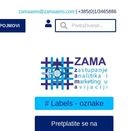
zamaaero@zamaaero.com
| +385(0)1/3465886
 POJMOVI
# Labels - oznake
Pretplatite se na