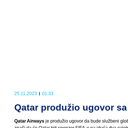
25.11.2023
01:33
Qatar produžio ugovor s
Qatar Airways
je produžio ugovor da bude službeni glob
znači da će Qatar biti sponzor FIFA-e na iduća dva svjet