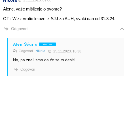
Nikola
25.11.2023. 09:06
Alene, vaše mišljenje o ovome?
OT : Wizz vratio letove iz SJJ za AUH, svaki dan od 31.3.24.
Odgovori
Alen Šćuric
Author
Odgovori
Nikola
25.11.2023. 10:38
No, pa znali smo da će se to desiti.
Odgovori
Nikola
Odgovori
Alen Šćuric
25.11.2023. 10:38
Mislio sam na prijedlog Beograda za koncesiju?
Odgovori
Alen Šćuric
Author
Odgovori
Nikola
25.11.2023. 11:56