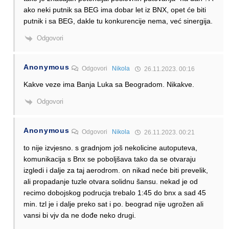
ako neki putnik sa BEG ima dobar let iz BNX, opet će biti
putnik i sa BEG, dakle tu konkurencije nema, već sinergija.
Odgovori
Anonymous
Odgovori
Nikola
26.11.2023. 00:16
Kakve veze ima Banja Luka sa Beogradom. Nikakve.
Odgovori
Anonymous
Odgovori
Nikola
26.11.2023. 00:21
to nije izvjesno. s gradnjom još nekolicine autoputeva,
komunikacija s Bnx se poboljšava tako da se otvaraju
izgledi i dalje za taj aerodrom. on nikad neće biti prevelik,
ali propadanje tuzle otvara solidnu šansu. nekad je od
recimo dobojskog podrucja trebalo 1:45 do bnx a sad 45
min. tzl je i dalje preko sat i po. beograd nije ugrožen ali
vansi bi vjv da ne dođe neko drugi.