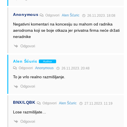
Anonymous
Odgovori
Alen Šćuric
26.11.2023. 18:08
Negativni komentari na koncesiju su mahom od radnika
aerodroma koji se boje otkaza jer privatna firma neće držati
neradnike
Odgovori
Alen Šćuric
Author
Odgovori
Anonymous
26.11.2023. 20:48
To je vrlo realno razmišljanje.
Odgovori
BNX/LQBK
Odgovori
Alen Šćuric
27.11.2023. 11:19
Lose razmišljate…
Odgovori