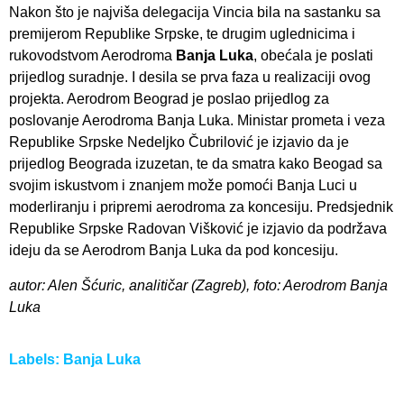
Nakon što je najviša delegacija Vincia bila na sastanku sa
premijerom Republike Srpske, te drugim uglednicima i
rukovodstvom Aerodroma
Banja Luka
, obećala je poslati
prijedlog suradnje. I desila se prva faza u realizaciji ovog
projekta. Aerodrom Beograd je poslao prijedlog za
poslovanje Aerodroma Banja Luka. Ministar prometa i veza
Republike Srpske Nedeljko Čubrilović je izjavio da je
prijedlog Beograda izuzetan, te da smatra kako Beogad sa
svojim iskustvom i znanjem može pomoći Banja Luci u
moderliranju i pripremi aerodroma za koncesiju. Predsjednik
Republike Srpske Radovan Višković je izjavio da podržava
ideju da se Aerodrom Banja Luka da pod koncesiju.
autor: Alen Šćuric, analitičar (Zagreb), foto: Aerodrom Banja
Luka
Labels:
Banja Luka