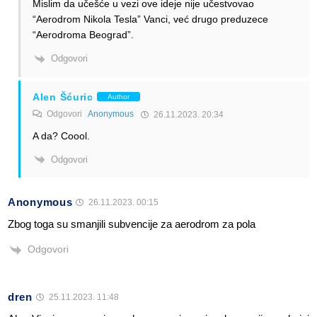
Mislim da učešće u vezi ove ideje nije učestvovao
“Aerodrom Nikola Tesla” Vanci, već drugo preduzece
“Aerodroma Beograd”.
Odgovori
Alen Šćuric
Author
Odgovori
Anonymous
26.11.2023. 20:34
A da? Coool.
Odgovori
Anonymous
26.11.2023. 00:15
Zbog toga su smanjili subvencije za aerodrom za pola
Odgovori
dren
25.11.2023. 11:48