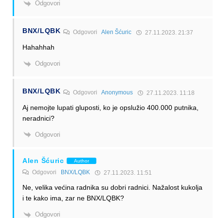
Odgovori
BNX/LQBK
Odgovori
Alen Šćuric
27.11.2023. 21:37
Hahahhah
Odgovori
BNX/LQBK
Odgovori
Anonymous
27.11.2023. 11:18
Aj nemojte lupati gluposti, ko je opslužio 400.000 putnika,
neradnici?
Odgovori
Alen Šćuric
Author
Odgovori
BNX/LQBK
27.11.2023. 11:51
Ne, velika većina radnika su dobri radnici. Nažalost kukolja
i te kako ima, zar ne BNX/LQBK?
Odgovori