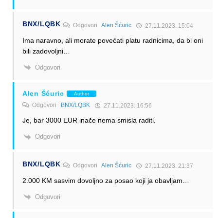
BNX/LQBK
Odgovori
Alen Šćuric
27.11.2023. 15:04
Ima naravno, ali morate povećati platu radnicima, da bi oni
bili zadovoljni…
Odgovori
Alen Šćuric
Author
Odgovori
BNX/LQBK
27.11.2023. 16:56
Je, bar 3000 EUR inače nema smisla raditi.
Odgovori
BNX/LQBK
Odgovori
Alen Šćuric
27.11.2023. 21:37
2.000 KM sasvim dovoljno za posao koji ja obavljam…
Odgovori