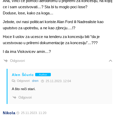
Aha, Vinci ce pomoci aerodromu u pripremi za koncesiju, na kojoj
ce i sam ucestvovati…? Sta bi tu moglo poci lose?
Doduse, lose, kako za koga…
Jebote, ovi nasi politicari koriste Alan Ford ili Nadrealiste kao
uputstvo za upotrebu, a ne kao zjbncju….!?
Hoce li uslov za ucesce na tenderu za koncesiju biti “da je
ucestvovao u prilremi dokumentacije za koncesiju”…???
I da ima Viskovicev amin…?
Odgovori
Alen Šćuric
Author
Odgovori
dren
25.11.2023. 12:04
A što reči stari.
Odgovori
Nikola
25.11.2023. 11:20