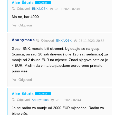
Alen Šćuric
Author
Odgovori
BNX/LQBK
28.11.2023. 02:45
Ma ne, bar 4000.
Odgovori
Anonymous
Odgovori
BNX/LQBK
27.11.2023. 20:52
Gosp. BNX, morate biti skromni. Ugledajte se na gosp.
Scurica, on radi 20 sati dnevno (to je 125 sati sedmicno) za
manje od 2 tisuce EUR na mjesec. Znaci njegova satnica je
4 EUR. Mislim da vi na banjaluckom aerodromu primate
puno vise
Odgovori
Alen Šćuric
Author
Odgovori
Anonymous
28.11.2023. 02:44
Ja ne radim za manje od 2000 EUR mjesečno. Radim za
bitno više.