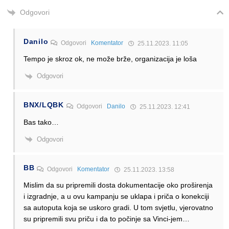
Odgovori
Danilo
Odgovori
Komentator
25.11.2023. 11:05
Tempo je skroz ok, ne može brže, organizacija je loša
Odgovori
BNX/LQBK
Odgovori
Danilo
25.11.2023. 12:41
Bas tako…
Odgovori
BB
Odgovori
Komentator
25.11.2023. 13:58
Mislim da su pripremili dosta dokumentacije oko proširenja
i izgradnje, a u ovu kampanju se uklapa i priča o konekciji
sa autoputa koja se uskoro gradi. U tom svjetlu, vjerovatno
su pripremili svu priču i da to počinje sa Vinci-jem…