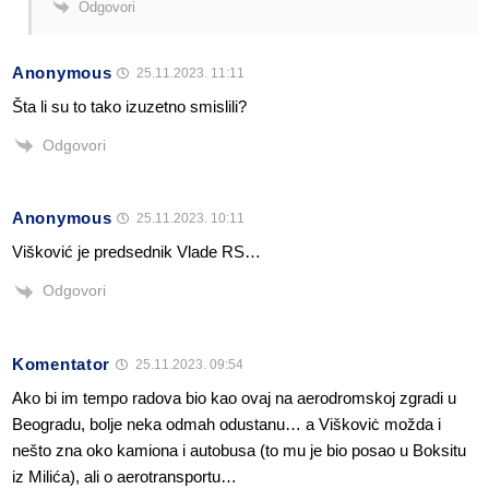
Odgovori
Anonymous
25.11.2023. 11:11
Šta li su to tako izuzetno smislili?
Odgovori
Anonymous
25.11.2023. 10:11
Višković je predsednik Vlade RS…
Odgovori
Komentator
25.11.2023. 09:54
Ako bi im tempo radova bio kao ovaj na aerodromskoj zgradi u
Beogradu, bolje neka odmah odustanu… a Viškoviċ možda i
nešto zna oko kamiona i autobusa (to mu je bio posao u Boksitu
iz Milića), ali o aerotransportu…