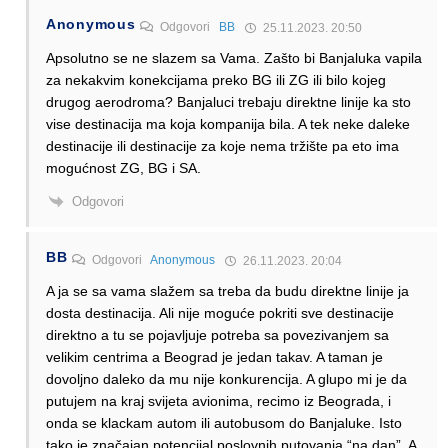
Anonymous
Odgovori
BB
25.11.2023. 20:50
Apsolutno se ne slazem sa Vama. Zašto bi Banjaluka vapila
za nekakvim konekcijama preko BG ili ZG ili bilo kojeg
drugog aerodroma? Banjaluci trebaju direktne linije ka sto
vise destinacija ma koja kompanija bila. A tek neke daleke
destinacije ili destinacije za koje nema tržište pa eto ima
mogućnost ZG, BG i SA.
Odgovori
BB
Odgovori
Anonymous
26.11.2023. 20:04
A ja se sa vama slažem sa treba da budu direktne linije ja
dosta destinacija. Ali nije moguće pokriti sve destinacije
direktno a tu se pojavljuje potreba sa povezivanjem sa
velikim centrima a Beograd je jedan takav. A taman je
dovoljno daleko da mu nije konkurencija. A glupo mi je da
putujem na kraj svijeta avionima, recimo iz Beograda, i
onda se klackam autom ili autobusom do Banjaluke. Isto
tako je značajan potencijal poslovnih putovanja “na dan”. A