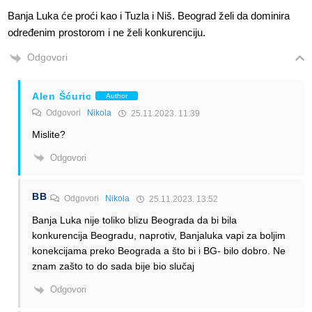
Banja Luka će proći kao i Tuzla i Niš. Beograd želi da dominira
određenim prostorom i ne želi konkurenciju.
Odgovori
Alen Šćuric
Author
Odgovori
Nikola
25.11.2023. 11:39
Mislite?
Odgovori
BB
Odgovori
Nikola
25.11.2023. 13:52
Banja Luka nije toliko blizu Beograda da bi bila
konkurencija Beogradu, naprotiv, Banjaluka vapi za boljim
konekcijama preko Beograda a što bi i BG- bilo dobro. Ne
znam zašto to do sada bije bio slučaj
Odgovori