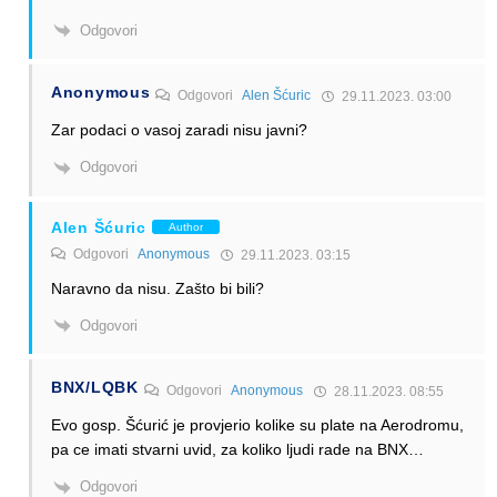
Odgovori
Anonymous
Odgovori
Alen Šćuric
29.11.2023. 03:00
Zar podaci o vasoj zaradi nisu javni?
Odgovori
Alen Šćuric
Author
Odgovori
Anonymous
29.11.2023. 03:15
Naravno da nisu. Zašto bi bili?
Odgovori
BNX/LQBK
Odgovori
Anonymous
28.11.2023. 08:55
Evo gosp. Šćurić je provjerio kolike su plate na Aerodromu,
pa ce imati stvarni uvid, za koliko ljudi rade na BNX…
Odgovori