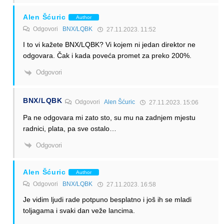
Alen Šćuric
Author
Odgovori
BNX/LQBK
27.11.2023. 11:52
I to vi kažete BNX/LQBK? Vi kojem ni jedan direktor ne
odgovara. Čak i kada poveća promet za preko 200%.
Odgovori
BNX/LQBK
Odgovori
Alen Šćuric
27.11.2023. 15:06
Pa ne odgovara mi zato sto, su mu na zadnjem mjestu
radnici, plata, pa sve ostalo…
Odgovori
Alen Šćuric
Author
Odgovori
BNX/LQBK
27.11.2023. 16:58
Je vidim ljudi rade potpuno besplatno i još ih se mladi
toljagama i svaki dan veže lancima.