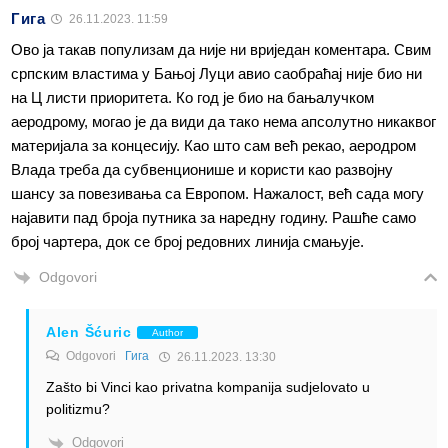
Гига
26.11.2023. 11:59
Ово ја такав популизам да није ни вриједан коментара. Свим
српским властима у Бањој Луци авио саобраћај није био ни
на Ц листи приоритета. Ко год је био на бањалучком
аеродрому, могао је да види да тако нема апсолутно никаквог
материјала за концесију. Као што сам већ рекао, аеродром
Влада треба да субвенционише и користи као развојну
шансу за повезивања са Европом. Нажалост, већ сада могу
најавити пад броја путника за наредну годину. Рашће само
број чартера, док се број редовних линија смањује.
Odgovori
Alen Šćuric
Author
Odgovori
Гига
26.11.2023. 13:30
Zašto bi Vinci kao privatna kompanija sudjelovato u
politizmu?
Odgovori