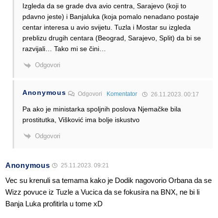
Izgleda da se grade dva avio centra, Sarajevo (koji to
pdavno jeste) i Banjaluka (koja pomalo nenadano postaje
centar interesa u avio svijetu. Tuzla i Mostar su izgleda
preblizu drugih centara (Beograd, Sarajevo, Split) da bi se
razvijali… Tako mi se čini…
Odgovori
Anonymous
Odgovori
Komentator
26.11.2023. 00:17
Pa ako je ministarka spoljnih poslova Njemačke bila
prostitutka, Višković ima bolje iskustvo
Odgovori
Anonymous
25.11.2023. 09:21
Vec su krenuli sa temama kako je Dodik nagovorio Orbana da se
Wizz povuce iz Tuzle a Vucica da se fokusira na BNX, ne bi li
Banja Luka profitirla u tome xD