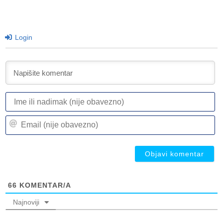
Login
I
ili
n
Em
(n
(n
ob
ob
66
KOMENTAR/A
Najnoviji