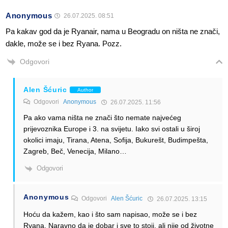
Anonymous
26.07.2025. 08:51
Pa kakav god da je Ryanair, nama u Beogradu on ništa ne znači,
dakle, može se i bez Ryana. Pozz.
Odgovori
Alen Šćuric
Author
Odgovori
Anonymous
26.07.2025. 11:56
Pa ako vama ništa ne znači što nemate najvećeg
prijevoznika Europe i 3. na svijetu. Iako svi ostali u široj
okolici imaju, Tirana, Atena, Sofija, Bukurešt, Budimpešta,
Zagreb, Beč, Venecija, Milano…
Odgovori
Anonymous
Odgovori
Alen Šćuric
26.07.2025. 13:15
Hoću da kažem, kao i što sam napisao, može se i bez
Ryana. Naravno da je dobar i sve to stoji, ali nije od životne