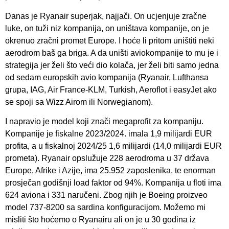
Danas je Ryanair superjak, najjači. On ucjenjuje zračne
luke, on tuži niz kompanija, on uništava kompanije, on je
okrenuo zračni promet Europe. I hoće li pritom uništiti neki
aerodrom baš ga briga. A da uništi aviokompanije to mu je i
strategija jer želi što veći dio kolača, jer želi biti samo jedna
od sedam europskih avio kompanija (Ryanair, Lufthansa
grupa, IAG, Air France-KLM, Turkish, Aeroflot i easyJet ako
se spoji sa Wizz Airom ili Norwegianom).
I napravio je model koji znači megaprofit za kompaniju.
Kompanije je fiskalne 2023/2024. imala 1,9 milijardi EUR
profita, a u fiskalnoj 2024/25 1,6 milijardi (14,0 milijardi EUR
prometa). Ryanair opslužuje 228 aerodroma u 37 država
Europe, Afrike i Azije, ima 25.952 zaposlenika, te enorman
prosječan godišnji load faktor od 94%. Kompanija u floti ima
624 aviona i 331 naručeni. Zbog njih je Boeing proizveo
model 737-8200 sa sardina konfiguracijom. Možemo mi
misliti što hoćemo o Ryanairu ali on je u 30 godina iz