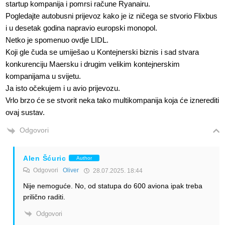
startup kompanija i pomrsi račune Ryanairu.
Pogledajte autobusni prijevoz kako je iz ničega se stvorio Flixbus
i u desetak godina napravio europski monopol.
Netko je spomenuo ovdje LIDL.
Koji gle čuda se umiješao u Kontejnerski biznis i sad stvara
konkurenciju Maersku i drugim velikim kontejnerskim
kompanijama u svijetu.
Ja isto očekujem i u avio prijevozu.
Vrlo brzo će se stvorit neka tako multikompanija koja će iznerediti
ovaj sustav.
Odgovori
Alen Šćuric
Author
Odgovori
Oliver
28.07.2025. 18:44
Nije nemoguće. No, od statupa do 600 aviona ipak treba
prilično raditi.
Odgovori