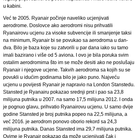
u kabini.
Već te 2005. Ryanair počinje naveliko ucjenjivati
aerodrome. Doslovce ako aerodromi nisu prihvatili
Ryanairovu ucjenu za visoke subvencije ili smanjenje taksi
na minimum, Ryanair bi se povukao sa aerodroma u dan-
dva. Bilo je baza koje su zatvorili u par dana iako su tamo
imali bazirano i više od 5 aviona. I ovo je bila poruka svim
ostalim aerodromima što im se može desiti ako ne poslušaju
Ryanair i njegove ucjene. Takvih aerodroma sa kojih su se
povukli u idućim godinama bilo je jako puno. Najveću
ucjenu u povijesti Ryanair je napravio na London Stanstedu.
Stansted je Ryanairu pokazao srednji prst i pao sa 23,8
milijuna putnika u 2007. na samo 17,5 milijuna 2012. I onda
je pognuo glavu, prihvatio Ryanairovu ucjenu. U samo dvije
godine Stansted je broj putnika popeo na 22,5 milijuna, a
već 2016. je aerodrom ponovo oborio rekord sa 24,3
milijuna putnika. Danas Stansted ima 29,7 milijuna putnika.
Ovime je Ryanair pokazao da može ucjenjivati čak i