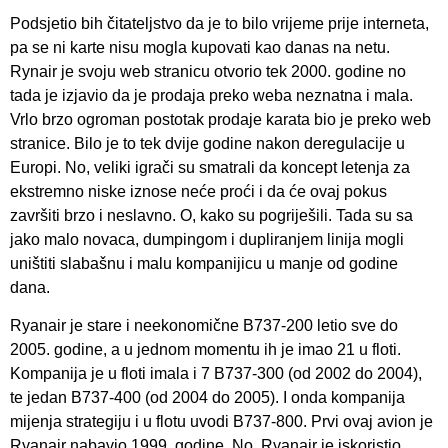
Podsjetio bih čitateljstvo da je to bilo vrijeme prije interneta,
pa se ni karte nisu mogla kupovati kao danas na netu.
Rynair je svoju web stranicu otvorio tek 2000. godine no
tada je izjavio da je prodaja preko weba neznatna i mala.
Vrlo brzo ogroman postotak prodaje karata bio je preko web
stranice. Bilo je to tek dvije godine nakon deregulacije u
Europi. No, veliki igrači su smatrali da koncept letenja za
ekstremno niske iznose neće proći i da će ovaj pokus
završiti brzo i neslavno. O, kako su pogriješili. Tada su sa
jako malo novaca, dumpingom i dupliranjem linija mogli
uništiti slabašnu i malu kompanijicu u manje od godine
dana.
Ryanair je stare i neekonomične B737-200 letio sve do
2005. godine, a u jednom momentu ih je imao 21 u floti.
Kompanija je u floti imala i 7 B737-300 (od 2002 do 2004),
te jedan B737-400 (od 2004 do 2005). I onda kompanija
mijenja strategiju i u flotu uvodi B737-800. Prvi ovaj avion je
Ryanair nabavio 1999. godine. No, Ryanair je iskoristio