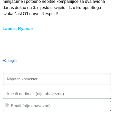
minijaturne i potpuno nebitne kompanijice sa dva aviona
danas došao na 3. mjesto u svijetu i 1. u Europi. Stoga
svaka čast O’Learyu. Respect!
Labels:
Ryanair
Login
I
ili
n
Em
(n
(n
ob
ob