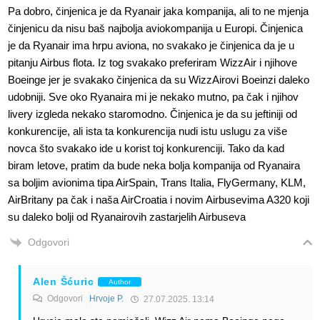
Pa dobro, činjenica je da Ryanair jaka kompanija, ali to ne mjenja
činjenicu da nisu baš najbolja aviokompanija u Europi. Činjenica
je da Ryanair ima hrpu aviona, no svakako je činjenica da je u
pitanju Airbus flota. Iz tog svakako preferiram WizzAir i njihove
Boeinge jer je svakako činjenica da su WizzAirovi Boeinzi daleko
udobniji. Sve oko Ryanaira mi je nekako mutno, pa čak i njihov
livery izgleda nekako staromodno. Činjenica je da su jeftiniji od
konkurencije, ali ista ta konkurencija nudi istu uslugu za više
novca što svakako ide u korist toj konkurenciji. Tako da kad
biram letove, pratim da bude neka bolja kompanija od Ryanaira
sa boljim avionima tipa AirSpain, Trans Italia, FlyGermany, KLM,
AirBritany pa čak i naša AirCroatia i novim Airbusevima A320 koji
su daleko bolji od Ryanairovih zastarjelih Airbuseva
Odgovori
Alen Šćuric
Author
Odgovori
Hrvoje P.
27.07.2025. 13:14