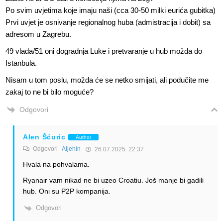
Po svim uvjetima koje imaju naši (cca 30-50 milki eurića gubitka)
Prvi uvjet je osnivanje regionalnog huba (admistracija i dobit) sa
adresom u Zagrebu.
49 vlada/51 oni dogradnja Luke i pretvaranje u hub možda do
Istanbula.
Nisam u tom poslu, možda će se netko smijati, ali podučite me
zakaj to ne bi bilo moguće?
Odgovori
Alen Šćuric
Author
Odgovori
Aljehin
26.07.2025. 22:37
Hvala na pohvalama.
Ryanair vam nikad ne bi uzeo Croatiu. Još manje bi gadili
hub. Oni su P2P kompanija.
Odgovori