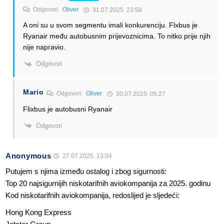
Odgovori
Oliver
31.07.2025. 23:58
A oni su u svom segmentu imali konkurenciju. Flxbus je
Ryanair među autobusnim prijevoznicima. To nitko prije njih
nije napravio.
Odgovori
Mario
Odgovori
Oliver
30.07.2025. 05:27
Flixbus je autobusni Ryanair
Odgovori
Anonymous
27.07.2025. 13:04
Putujem s njima između ostalog i zbog sigurnosti:
Top 20 najsigurnijih niskotarifnih aviokompanija za 2025. godinu
Kod niskotarifnih aviokompanija, redoslijed je sljedeći:
Hong Kong Express