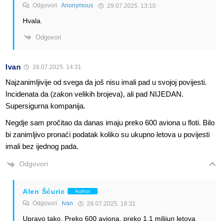
Odgovori
Anonymous
29.07.2025. 13:10
Hvala.
Odgovori
Ivan
28.07.2025. 14:31
Najzanimljivije od svega da još nisu imali pad u svojoj povijesti.
Incidenata da (zakon velikih brojeva), ali pad NIJEDAN.
Supersigurna kompanija.
Negdje sam pročitao da danas imaju preko 600 aviona u floti. Bilo
bi zanimljivo pronaći podatak koliko su ukupno letova u povijesti
imali bez ijednog pada.
Odgovori
Alen Šćuric
Author
Odgovori
Ivan
28.07.2025. 18:31
Upravo tako. Preko 600 aviona, preko 1,1 milijun letova