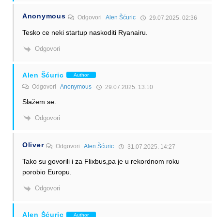
Anonymous
Odgovori
Alen Šćuric
29.07.2025. 02:36
Tesko ce neki startup naskoditi Ryanairu.
Odgovori
Alen Šćuric
Author
Odgovori
Anonymous
29.07.2025. 13:10
Slažem se.
Odgovori
Oliver
Odgovori
Alen Šćuric
31.07.2025. 14:27
Tako su govorili i za Flixbus,pa je u rekordnom roku
porobio Europu.
Odgovori
Alen Šćuric
Author