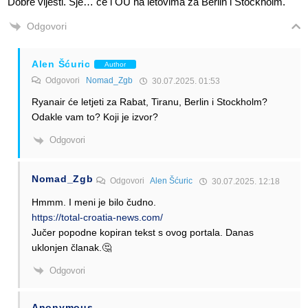
Dobre vijesti. Sje… će i OU na letovima za Berlin i Stockholm.
Odgovori
Alen Šćuric
Author
Odgovori
Nomad_Zgb
30.07.2025. 01:53
Ryanair će letjeti za Rabat, Tiranu, Berlin i Stockholm?
Odakle vam to? Koji je izvor?
Odgovori
Nomad_Zgb
Odgovori
Alen Šćuric
30.07.2025. 12:18
Hmmm. I meni je bilo čudno.
https://total-croatia-news.com/
Jučer popodne kopiran tekst s ovog portala. Danas
uklonjen članak.🤔
Odgovori
Anonymous