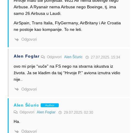
Hrvoje malo ste pomješali. Wizz Air nema Boeinge nego
Airbuse. A Ryanair nema Airbuse nego Boeinge, tj. ima
samo 26 Airbusa u Laudi.
AirSpain, Trans Italia, FlyGermany, AirBritany i Air Croatia
ne postoje kao kompanije. To ne leti.
Odgovori
Alen Foglar
Odgovori
Alen Šćuric
27.07.2025. 15:34
ovo mi prije “vuče” na FS nego na stvarna iskustva iz
života. Ja se kladim da taj “Hrvoje P.” aviona iznutra vidio
nije..
Odgovori
Alen Šćuric
Author
Odgovori
Alen Foglar
29.07.2025. 02:30
Ha.
Odgovori