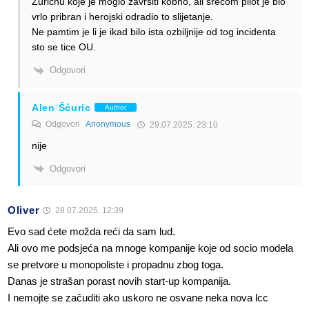
Zurichu koje je moglo zavrsiti kobno, ali srecom pilot je bio
vrlo pribran i herojski odradio to slijetanje.
Ne pamtim je li je ikad bilo ista ozbiljnije od tog incidenta
sto se tice OU.
Odgovori
Alen Šćuric
Author
Odgovori
Anonymous
29.07.2025. 23:10
nije
Odgovori
Oliver
28.07.2025. 12:39
Evo sad ćete možda reći da sam lud.
Ali ovo me podsjeća na mnoge kompanije koje od socio modela
se pretvore u monopoliste i propadnu zbog toga.
Danas je strašan porast novih start-up kompanija.
I nemojte se začuditi ako uskoro ne osvane neka nova lcc