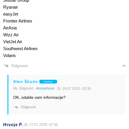
Jetstar Group
Ryanair
easyJet
Frontier Airlines
AirAsia
Wizz Air
VietJet Air
Southwest Airlines
Volaris
Odgovori
Alen Šćuric
Author
Odgovori
Anonymous
29.07.2025. 02:30
OK, odakle vam informacije?
Odgovori
Hrvoje P.
27.07.2025. 07:30