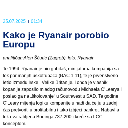
25.07.2025
01:34
Kako je Ryanair porobio
Europu
analitičar: Alen Šćuric (Zagreb), foto: Ryanair
Te 1994. Ryanair je bio gubitaš, minijaturna kompanija sa
tek par manjih uskotrupaca (BAC 1-11), te je prvenstveno
letio između Irske i Velike Britanije. I onda je vlasnik
kopanije zaposlio mladog računovođu Michaela O’Learya i
poslao ga na „školovanje“ u Southwest u SAD. Te godine
O’Leary mijenja logiku kompanije u nadi da će ju u zadnji
čas pretvoriti u profitabilnu i tako izbjeći bankrot. Nabavlja
tek dva rabljena Boeinga 737-200 i kreće sa LCC
konceptom.