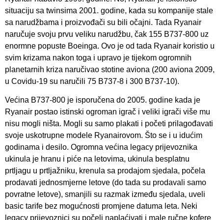
situaciju sa twinsima 2001. godine, kada su kompanije stale
sa narudžbama i proizvođači su bili očajni. Tada Ryanair
naručuje svoju prvu veliku narudžbu, čak 155 B737-800 uz
enormne popuste Boeinga. Ovo je od tada Ryanair koristio u
svim krizama nakon toga i upravo je tijekom ogromnih
planetarnih kriza naručivao stotine aviona (200 aviona 2009,
u Covidu-19 su naručili 75 B737-8 i 300 B737-10).
Većina B737-800 je isporučena do 2005. godine kada je
Ryanair postao istinski ogroman igrač i veliki igrači više mu
nisu mogli ništa. Mogli su samo plakati i početi prilagođavati
svoje uskotrupne modele Ryanairovom. Što se i u idućim
godinama i desilo. Ogromna većina legacy prijevoznika
ukinula je hranu i piće na letovima, ukinula besplatnu
prtljagu u prtljažniku, krenula sa prodajom sjedala, počela
prodavati jednosmjerne letove (do tada su prodavali samo
povratne letove), smanjili su razmak između sjedala, uveli
basic tarife bez mogućnosti promjene datuma leta. Neki
legacy prijevoznici su počeli naplaćivati i male ručne kofere