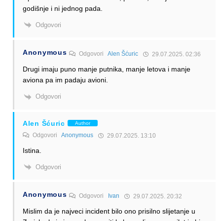
godišnje i ni jednog pada.
Odgovori
Anonymous
Odgovori
Alen Šćuric
29.07.2025. 02:36
Drugi imaju puno manje putnika, manje letova i manje
aviona pa im padaju avioni.
Odgovori
Alen Šćuric
Author
Odgovori
Anonymous
29.07.2025. 13:10
Istina.
Odgovori
Anonymous
Odgovori
Ivan
29.07.2025. 20:32
Mislim da je najveci incident bilo ono prisilno slijetanje u