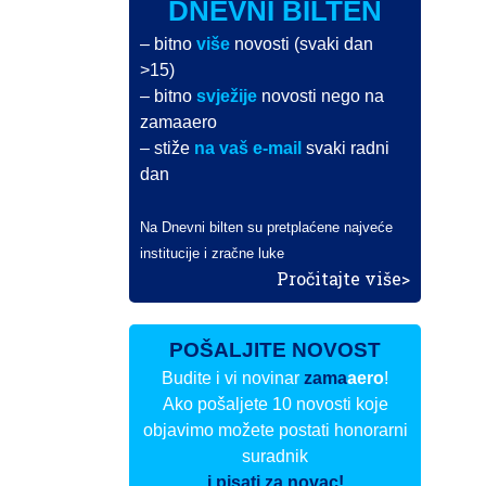
DNEVNI BILTEN
– bitno
više
novosti (svaki dan
>15)
– bitno
svježije
novosti nego na
zamaaero
– stiže
na vaš e-mail
svaki radni
dan
Na Dnevni bilten su pretplaćene najveće
institucije i zračne luke
Pročitajte više>
POŠALJITE NOVOST
Budite i vi novinar
zama
aero
!
Ako pošaljete 10 novosti koje
objavimo možete postati honorarni
suradnik
i pisati za novac!