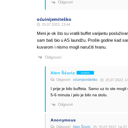
Odgovori
oćuinijemiteško
25.07.2022. 13:44
Meni je ok što su vratili buffet varijantu poslu
sam baš bio u AS laundžu. Prošle godine kad sam l
kuvarom i nismo mogli naručiti hranu.
Odgovori
Alen Šćuric
Author
Odgovori
oćuinijemiteško
25.07.2022. 1
I prije je bilo buffeta. Samo uz to ste mogli u
5-6 minuta i jelo je bilo na stolu.
Odgovori
Anonymous
Odgovori
Alen Šćuric
25.07.2022. 14:37