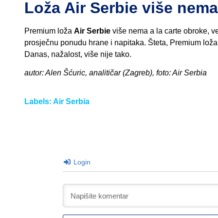
Loža Air Serbie više nema
Premium loža
Air Serbie
više nema a la carte obroke, 
prosječnu ponudu hrane i napitaka. Šteta, Premium loža je 
Danas, nažalost, više nije tako.
autor: Alen Šćuric, analitičar (Zagreb), foto: Air Serbia
Labels:
Air Serbia
Login