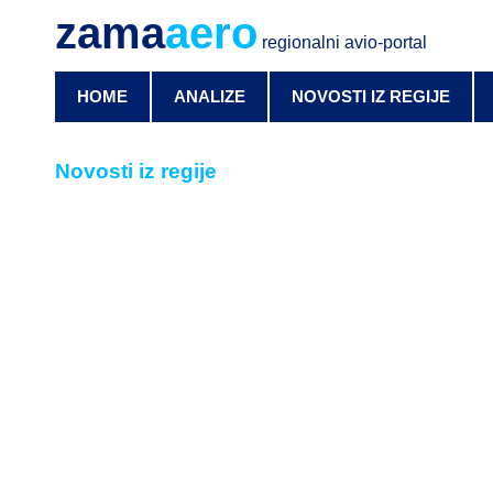
zama
aero
regionalni avio-portal
HOME
ANALIZE
NOVOSTI IZ REGIJE
Novosti iz regije