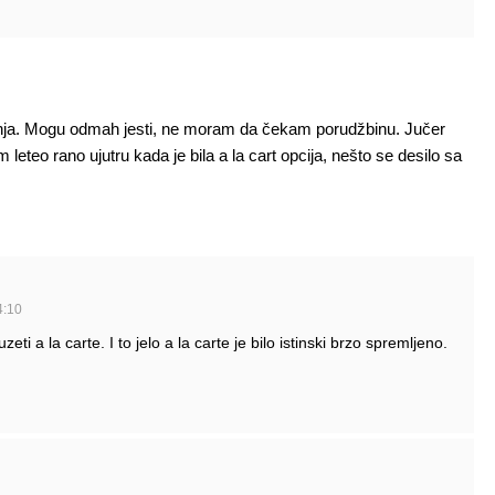
živanja. Mogu odmah jesti, ne moram da čekam porudžbinu. Jučer
eteo rano ujutru kada je bila a la cart opcija, nešto se desilo sa
4:10
zeti a la carte. I to jelo a la carte je bilo istinski brzo spremljeno.