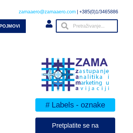
zamaaero@zamaaero.com
| +385(0)1/3465886
 POJMOVI
# Labels - oznake
Pretplatite se na