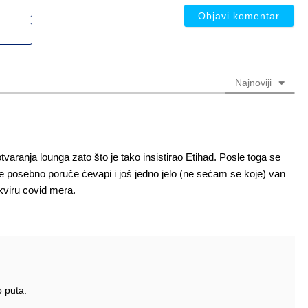
Ime
ili
nadimak
Email
(nije
(nije
obavezno)
obavezno)
Najnoviji
aranja lounga zato što je tako insistirao Etihad. Posle toga se
a se posebno poruče ćevapi i još jedno jelo (ne sećam se koje) van
kviru covid mera.
o puta.