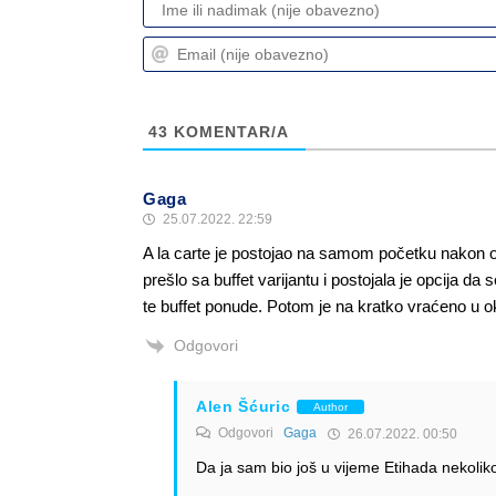
43
KOMENTAR/A
Gaga
25.07.2022. 22:59
A la carte je postojao na samom početku nakon otv
prešlo sa buffet varijantu i postojala je opcija d
te buffet ponude. Potom je na kratko vraćeno u o
Odgovori
Alen Šćuric
Author
Odgovori
Gaga
26.07.2022. 00:50
Da ja sam bio još u vijeme Etihada nekolik