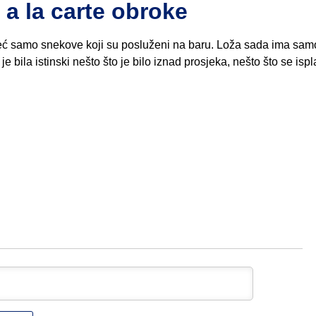
 a la carte obroke
već samo snekove koji su posluženi na baru. Loža sada ima sam
bila istinski nešto što je bilo iznad prosjeka, nešto što se ispla