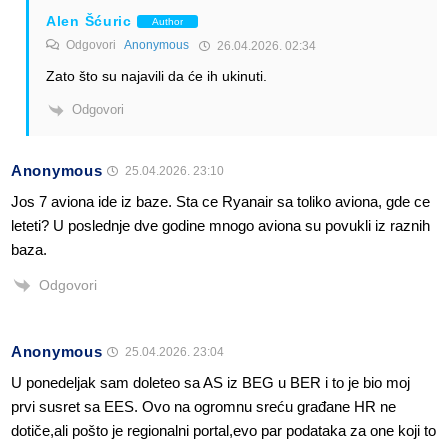
Alen Šćuric
Author
Odgovori
Anonymous
26.04.2026. 02:34
Zato što su najavili da će ih ukinuti.
Odgovori
Anonymous
25.04.2026. 23:10
Jos 7 aviona ide iz baze. Sta ce Ryanair sa toliko aviona, gde ce
leteti? U poslednje dve godine mnogo aviona su povukli iz raznih
baza.
Odgovori
Anonymous
25.04.2026. 23:04
U ponedeljak sam doleteo sa AS iz BEG u BER i to je bio moj
prvi susret sa EES. Ovo na ogromnu sreću građane HR ne
dotiče,ali pošto je regionalni portal,evo par podataka za one koji to