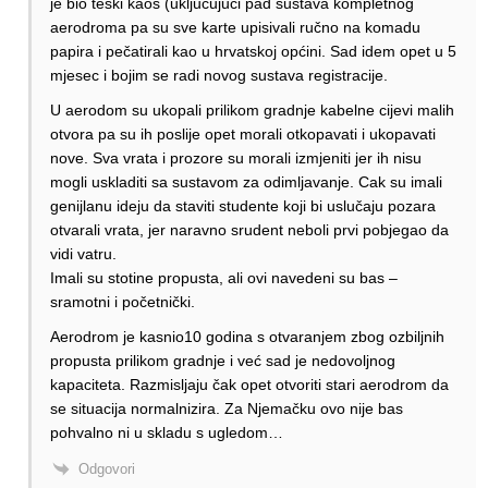
je bio teski kaos (ukljucujući pad sustava kompletnog
aerodroma pa su sve karte upisivali ručno na komadu
papira i pečatirali kao u hrvatskoj općini. Sad idem opet u 5
mjesec i bojim se radi novog sustava registracije.
U aerodom su ukopali prilikom gradnje kabelne cijevi malih
otvora pa su ih poslije opet morali otkopavati i ukopavati
nove. Sva vrata i prozore su morali izmjeniti jer ih nisu
mogli uskladiti sa sustavom za odimljavanje. Cak su imali
genijlanu ideju da staviti studente koji bi uslučaju pozara
otvarali vrata, jer naravno srudent neboli prvi pobjegao da
vidi vatru.
Imali su stotine propusta, ali ovi navedeni su bas –
sramotni i početnički.
Aerodrom je kasnio10 godina s otvaranjem zbog ozbiljnih
propusta prilikom gradnje i već sad je nedovoljnog
kapaciteta. Razmisljaju čak opet otvoriti stari aerodrom da
se situacija normalnizira. Za Njemačku ovo nije bas
pohvalno ni u skladu s ugledom…
Odgovori