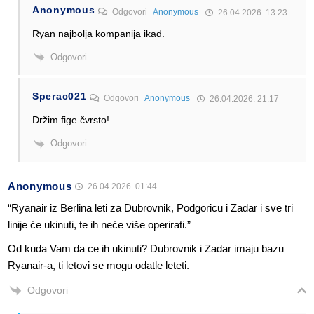
Anonymous
Odgovori
Anonymous
26.04.2026. 13:23
Ryan najbolja kompanija ikad.
Odgovori
Sperac021
Odgovori
Anonymous
26.04.2026. 21:17
Držim fige čvrsto!
Odgovori
Anonymous
26.04.2026. 01:44
“Ryanair iz Berlina leti za Dubrovnik, Podgoricu i Zadar i sve tri
linije će ukinuti, te ih neće više operirati.”
Od kuda Vam da ce ih ukinuti? Dubrovnik i Zadar imaju bazu
Ryanair-a, ti letovi se mogu odatle leteti.
Odgovori