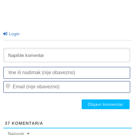
Login
I
ili
n
Em
(n
(n
ob
ob
37
KOMENTAR/A
Najnoviji