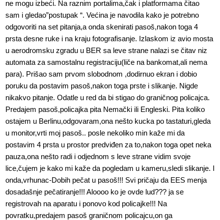
ne mogu izbeći. Na raznim portalima,čak i platformama čitao
sam i gledao”postupak “. Većina je navodila kako je potrebno
odgovoriti na set pitanja,a onda skenirati pasoš,nakon toga 4
prsta desne ruke i na kraju fotografisanje. Izlaskom iz avio mosta
u aerodromsku zgradu u BER sa leve strane nalazi se čitav niz
automata za samostalnu registraciju(liče na bankomat,ali nema
para). Prišao sam prvom slobodnom ,dodirnuo ekran i dobio
poruku da postavim pasoš,nakon toga prste i slikanje. Nigde
nikakvo pitanje. Odatle u red da bi stigao do graničnog policajca.
Predajem pasoš,policajka pita Nemački ili Engleski. Pita koliko
ostajem u Berlinu,odgovaram,ona nešto kucka po tastaturi,gleda
u monitor,vrti moj pasoš.. posle nekoliko min kaže mi da
postavim 4 prsta u prostor predviđen za to,nakon toga opet neka
pauza,ona nešto radi i odjednom s leve strane vidim svoje
lice,čujem je kako mi kaže da pogledam u kameru,sledi slikanje. I
onda,vrhunac-Dobih pečat u pasoš!!! Svi pričaju da EES menja
dosadašnje pečatiranje!!! Aloooo ko je ovde lud??? ja se
registrovah na aparatu i ponovo kod policajke!!! Na
povratku,predajem pasoš graničnom policajcu,on ga