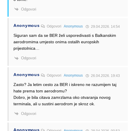
Odgovori
Anonymous
Odgovori
Anonymous
29.04.2026. 14:54
Siguran sam da se BER želi usporedivasti s Balkanskim
aerodromima umjesto onima ostalih europskih
prijestolnica…
Odgovori
Anonymous
Odgovori
Anonymous
26.04.2026. 19:43
Zasto? Ja letim cesto za BER i iskreno ne razumijem taj
hate prema tom aerodromu?
Dobro, je bila citava zamrzlama oko otvaranja novog
terminala, ali u sustini aerodrom je skroz ok.
Odgovori
Anonymous
Odgovori
Anonymous