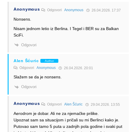
Anonymous
Odgovori
Anonymous
26.04.2026. 17:37
Nonsens.
Nisam jednom letio iz Berlina. I Tegel i BER su za Balkan
SciFi.
Odgovori
Alen Šćuric
Author
Odgovori
Anonymous
26.04.2026. 20:01
Slažem se da je nonsens.
Odgovori
Anonymous
Odgovori
Alen Šćuric
29.04.2026. 13:55
Aerodrom je dobar. Ali ne za njemačke prilike.
Upoznat sam sa situacijom i pričali su mi Berlinci kako je.
Putovao sam tamo 5 puta u zadnjih pola godine i svaki put