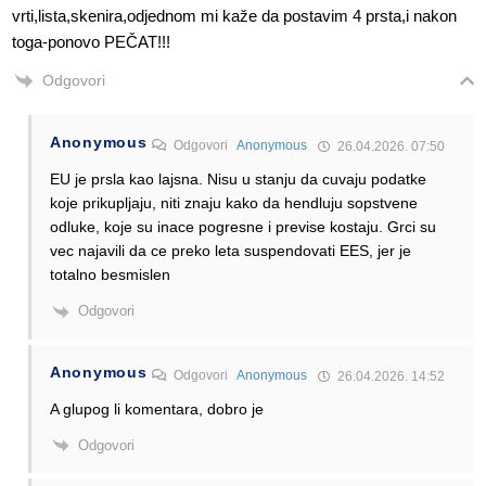
vrti,lista,skenira,odjednom mi kaže da postavim 4 prsta,i nakon
toga-ponovo PEČAT!!!
Odgovori
Anonymous
Odgovori
Anonymous
26.04.2026. 07:50
EU je prsla kao lajsna. Nisu u stanju da cuvaju podatke
koje prikupljaju, niti znaju kako da hendluju sopstvene
odluke, koje su inace pogresne i previse kostaju. Grci su
vec najavili da ce preko leta suspendovati EES, jer je
totalno besmislen
Odgovori
Anonymous
Odgovori
Anonymous
26.04.2026. 14:52
A glupog li komentara, dobro je
Odgovori