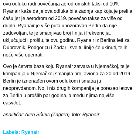
ovu odluku radi povećanja aerodromskih taksi od 10%.
Ryanair kaže da je ova odluka bila zadnja kap koja je prelila
čašu jer je aerodrom od 2019. povećao takse za više od
duplo. Ryanair je više puta upozoravao Berlin da nije
zadovoljan, te je smanjivao broj linija i frekvencija,
uključujući i prošlu, te ovu godinu. Ryanair iz Berlina leti za
Dubrovnik, Podgoricu i Zadar i sve tri linije će ukinuti, te ih
neće više operirati.
Ovo je četvrta baza koju Ryanair zatvara u Njemačkoj, te je
kompanija u Njemačkoj smanjila broj aviona za 20 od 2019.
Berlin je iznenađen ovom odlukom i smatra ju
neopravdanom. No, i niz drugih kompanija je porezao letove
za Berlin u prošlih par godina, a među njima najviše
easyJet.
analitičar: Alen Šćuric (Zagreb), foto: Ryanair
Labels:
Ryanair