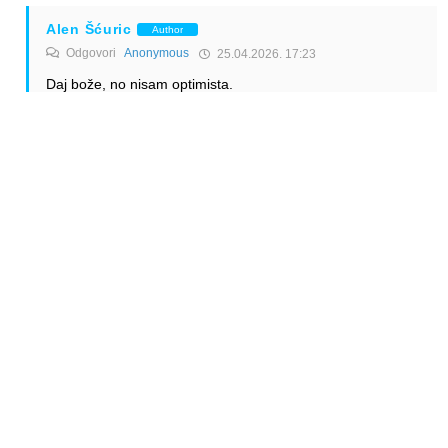
Alen Šćuric
Author
Odgovori
Anonymous
25.04.2026. 17:23
Daj bože, no nisam optimista.
Odgovori
Anonymous
25.04.2026. 02:58
Još jedna prilika za Croatiu koju neće iskoristiti. A mogla bi
korisno spržiti još nekoliko desetaka milijuna eura.
Odgovori
Alen Šćuric
Author
Odgovori
Anonymous
25.04.2026. 03:03
Jasno.
Odgovori