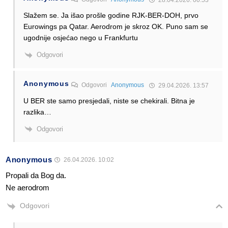
28.04.2026. 00:53
Slažem se. Ja išao prošle godine RJK-BER-DOH, prvo
Eurowings pa Qatar. Aerodrom je skroz OK. Puno sam se
ugodnije osjećao nego u Frankfurtu
Odgovori
Anonymous
Odgovori
Anonymous
29.04.2026. 13:57
U BER ste samo presjedali, niste se chekirali. Bitna je
razlika…
Odgovori
Anonymous
26.04.2026. 10:02
Propali da Bog da.
Ne aerodrom
Odgovori