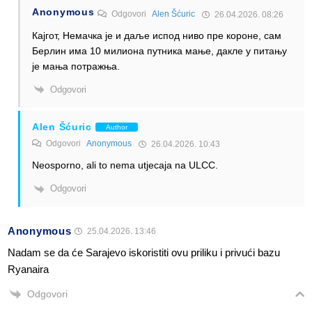
Anonymous
Odgovori
Alen Šćuric
26.04.2026. 08:26
Кајгот, Немачка је и даље испод ниво пре короне, сам
Берлин има 10 милиона путника мање, дакле у питању
је мања потражња.
Odgovori
Alen Šćuric
Author
Odgovori
Anonymous
26.04.2026. 10:43
Neosporno, ali to nema utjecaja na ULCC.
Odgovori
Anonymous
25.04.2026. 13:46
Nadam se da će Sarajevo iskoristiti ovu priliku i privući bazu
Ryanaira
Odgovori