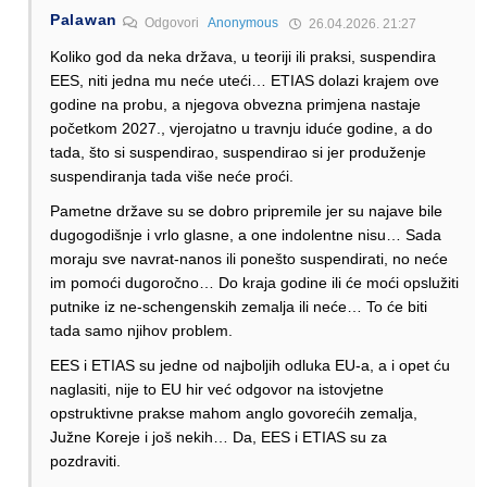
Palawan
Odgovori
Anonymous
26.04.2026. 21:27
Koliko god da neka država, u teoriji ili praksi, suspendira
EES, niti jedna mu neće uteći… ETIAS dolazi krajem ove
godine na probu, a njegova obvezna primjena nastaje
početkom 2027., vjerojatno u travnju iduće godine, a do
tada, što si suspendirao, suspendirao si jer produženje
suspendiranja tada više neće proći.
Pametne države su se dobro pripremile jer su najave bile
dugogodišnje i vrlo glasne, a one indolentne nisu… Sada
moraju sve navrat-nanos ili ponešto suspendirati, no neće
im pomoći dugoročno… Do kraja godine ili će moći opslužiti
putnike iz ne-schengenskih zemalja ili neće… To će biti
tada samo njihov problem.
EES i ETIAS su jedne od najboljih odluka EU-a, a i opet ću
naglasiti, nije to EU hir već odgovor na istovjetne
opstruktivne prakse mahom anglo govorećih zemalja,
Južne Koreje i još nekih… Da, EES i ETIAS su za
pozdraviti.