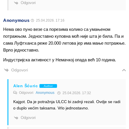
Odgovori
Anonymous
25.04.2026. 17:16
Нема ово пуно везе са порезима колико са умањеном
потражњом. Једноставно куповна моћ није шта је била. Па и
сама Луфтханса реже 20.000 летова јер има мање потражње.
Врло једноставно.
Индустријска активност у Немачкој опада већ 10 година.
Odgovori
Alen Šćuric
Author
Odgovori
Anonymous
25.04.2026. 17:32
Kajgot. Da je potražnja ULCC bi zadnji rezali. Ovdje se radi
o duplo većim taksama. Vrlo jednostavno.
Odgovori