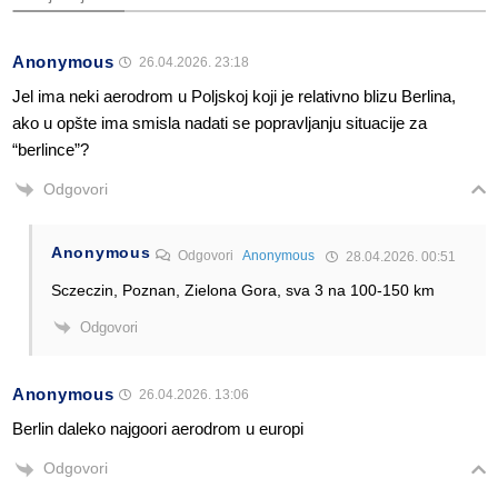
Anonymous
26.04.2026. 23:18
Jel ima neki aerodrom u Poljskoj koji je relativno blizu Berlina,
ako u opšte ima smisla nadati se popravljanju situacije za
“berlince”?
Odgovori
Anonymous
Odgovori
Anonymous
28.04.2026. 00:51
Sczeczin, Poznan, Zielona Gora, sva 3 na 100-150 km
Odgovori
Anonymous
26.04.2026. 13:06
Berlin daleko najgoori aerodrom u europi
Odgovori