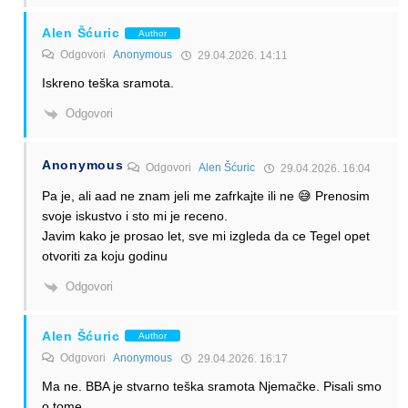
Alen Šćuric
Author
Odgovori
Anonymous
29.04.2026. 14:11
Iskreno teška sramota.
Odgovori
Anonymous
Odgovori
Alen Šćuric
29.04.2026. 16:04
Pa je, ali aad ne znam jeli me zafrkajte ili ne 😅 Prenosim
svoje iskustvo i sto mi je receno.
Javim kako je prosao let, sve mi izgleda da ce Tegel opet
otvoriti za koju godinu
Odgovori
Alen Šćuric
Author
Odgovori
Anonymous
29.04.2026. 16:17
Ma ne. BBA je stvarno teška sramota Njemačke. Pisali smo
o tome.