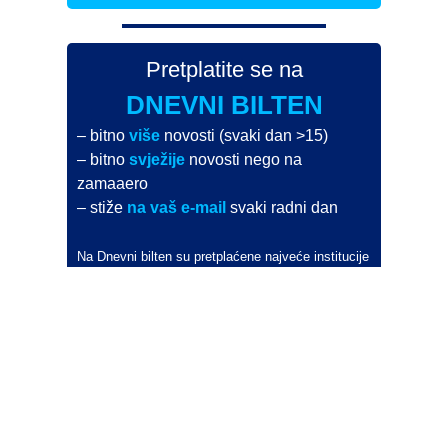
Pretplatite se na
DNEVNI BILTEN
– bitno
više
novosti (svaki dan >15)
– bitno
svježije
novosti nego na
zamaaero
– stiže
na vaš e-mail
svaki radni dan
Na Dnevni bilten su pretplaćene najveće institucije
i zračne luke
Pročitajte više>
POŠALJITE NOVOST
Budite i vi novinar
zama
aero
!
Ako pošaljete 10 novosti koje objavimo