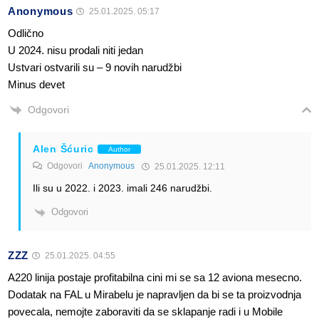
Anonymous
25.01.2025. 05:17
Odlično
U 2024. nisu prodali niti jedan
Ustvari ostvarili su – 9 novih narudžbi
Minus devet
Odgovori
Alen Šćuric
Author
Odgovori
Anonymous
25.01.2025. 12:11
Ili su u 2022. i 2023. imali 246 narudžbi.
Odgovori
ZZZ
25.01.2025. 04:55
A220 linija postaje profitabilna cini mi se sa 12 aviona mesecno.
Dodatak na FAL u Mirabelu je napravljen da bi se ta proizvodnja
povecala, nemojte zaboraviti da se sklapanje radi i u Mobile