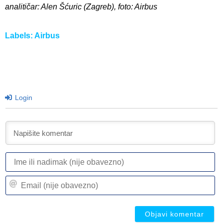
analitičar: Alen Šćuric (Zagreb), foto: Airbus
Labels:
Airbus
Login
I
ili
n
Em
(n
(n
ob
ob