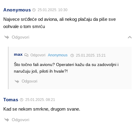
Anonymous
25.01.2025. 10:30
Najvece srćđeće od aviona, ali nekog plačaju da piše sve
oohvale o tom smrću
Odgovori
max
Odgovori
Anonymous
25.01.2025. 15:21
Što točno fali avionu? Operateri kažu da su zadovoljni i
naručuju još, piloti ih hvale?!
Odgovori
Tomas
25.01.2025. 08:21
Kad se nekom smrkne, drugom svane.
Odgovori