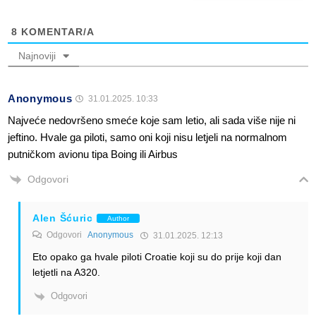
8
KOMENTAR/A
Najnoviji
Anonymous
31.01.2025. 10:33
Najveće nedovršeno smeće koje sam letio, ali sada više nije ni
jeftino. Hvale ga piloti, samo oni koji nisu letjeli na normalnom
putničkom avionu tipa Boing ili Airbus
Odgovori
Alen Šćuric
Author
Odgovori
Anonymous
31.01.2025. 12:13
Eto opako ga hvale piloti Croatie koji su do prije koji dan
letjetli na A320.
Odgovori