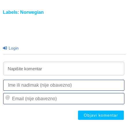
Labels:
Norwegian
Login
I
ili
n
Em
(n
(n
ob
ob