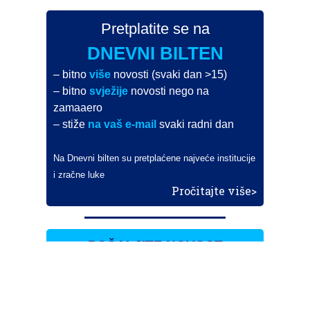
Pretplatite se na
DNEVNI BILTEN
– bitno
više
novosti (svaki dan >15)
– bitno
svježije
novosti nego na
zamaaero
– stiže
na vaš e-mail
svaki radni dan
Na Dnevni bilten su pretplaćene najveće institucije
i zračne luke
Pročitajte više>
POŠALJITE NOVOST
Budite i vi novinar
zama
aero
!
Ako pošaljete 10 novosti koje objavimo
možete postati honorarni suradnik