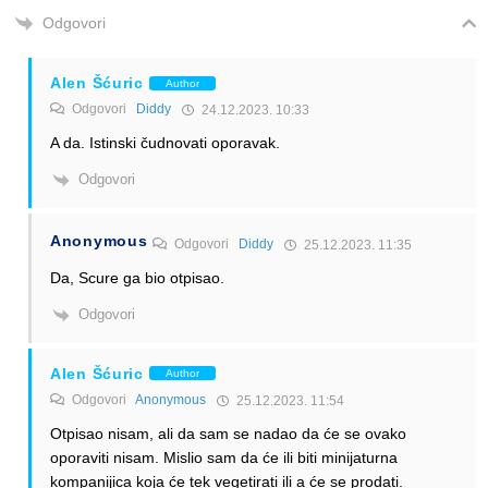
Odgovori
Alen Šćuric
Author
Odgovori
Diddy
24.12.2023. 10:33
A da. Istinski čudnovati oporavak.
Odgovori
Anonymous
Odgovori
Diddy
25.12.2023. 11:35
Da, Scure ga bio otpisao.
Odgovori
Alen Šćuric
Author
Odgovori
Anonymous
25.12.2023. 11:54
Otpisao nisam, ali da sam se nadao da će se ovako
oporaviti nisam. Mislio sam da će ili biti minijaturna
kompanijica koja će tek vegetirati ili a će se prodati.