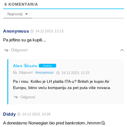
6
KOMENTAR/A
Najnoviji
Anonymous
24.12.2023. 12:13
Pa jeftino su ga kupili…
Odgovori
Alen Šćuric
Author
Odgovori
Anonymous
24.12.2023. 12:25
Pa i nisu. Koliko je LH platila ITA-u? British je kupio Air
Europu, bitno veću kompaniju za pet puta više novaca.
Odgovori
Diddy
24.12.2023. 10:26
A donedavno Norwegian bio pred bankrotom..hmmm🤔