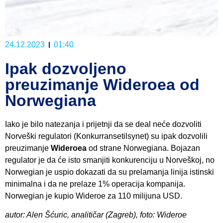
24.12.2023
01:40
Ipak dozvoljeno
preuzimanje Wideroea od
Norwegiana
Iako je bilo natezanja i prijetnji da se deal neće dozvoliti
Norveški regulatori (Konkurransetilsynet) su ipak dozvolili
preuzimanje
Wideroea
od strane Norwegiana. Bojazan
regulator je da će isto smanjiti konkurenciju u Norveškoj, no
Norwegian je uspio dokazati da su prelamanja linija istinski
minimalna i da ne prelaze 1% operacija kompanija.
Norwegian je kupio Wideroe za 110 milijuna USD.
autor: Alen Šćuric, analitičar (Zagreb), foto: Wideroe