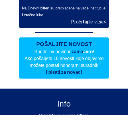
Na Dnevni bilten su pretplaćene najveće institucije
i zračne luke
Pročitajte više>
POŠALJITE NOVOST
Budite i vi novinar
zama
aero
!
Ako pošaljete 10 novosti koje objavimo
možete postati honorarni suradnik
i pisati za novac!
Info
Pretplata na dnevne biltene
Update