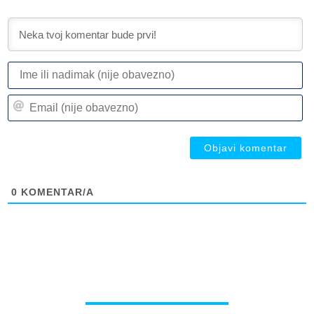
I
ili
n
Em
(n
(n
ob
ob
0
KOMENTAR/A