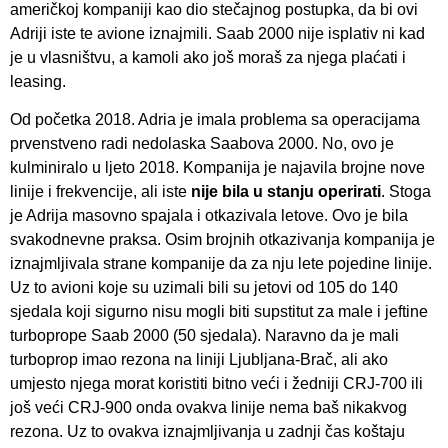
američkoj kompaniji kao dio stečajnog postupka, da bi ovi
Adriji iste te avione iznajmili. Saab 2000 nije isplativ ni kad
je u vlasništvu, a kamoli ako još moraš za njega plaćati i
leasing.
Od početka 2018. Adria je imala problema sa operacijama
prvenstveno radi nedolaska Saabova 2000. No, ovo je
kulminiralo u ljeto 2018. Kompanija je najavila brojne nove
linije i frekvencije, ali iste
nije bila u stanju operirati
. Stoga
je Adrija masovno spajala i otkazivala letove. Ovo je bila
svakodnevne praksa. Osim brojnih otkazivanja kompanija je
iznajmljivala strane kompanije da za nju lete pojedine linije.
Uz to avioni koje su uzimali bili su jetovi od 105 do 140
sjedala koji sigurno nisu mogli biti supstitut za male i jeftine
turboprope Saab 2000 (50 sjedala). Naravno da je mali
turboprop imao rezona na liniji Ljubljana-Brač, ali ako
umjesto njega morat koristiti bitno veći i žedniji CRJ-700 ili
još veći CRJ-900 onda ovakva linije nema baš nikakvog
rezona. Uz to ovakva iznajmljivanja u zadnji čas koštaju