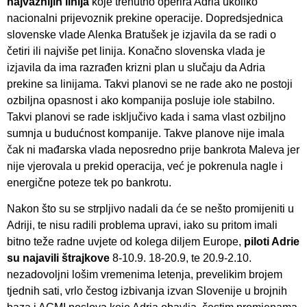
najvažnijih linija
koje trenutno operira Adria ukoliko
nacionalni prijevoznik prekine operacije. Dopredsjednica
slovenske vlade Alenka Bratušek je izjavila da se radi o
četiri ili najviše pet linija. Konačno slovenska vlada je
izjavila da ima razrađen krizni plan u slučaju da Adria
prekine sa linijama. Takvi planovi se ne rade ako ne postoji
ozbiljna opasnost i ako kompanija posluje iole stabilno.
Takvi planovi se rade isključivo kada i sama vlast ozbiljno
sumnja u budućnost kompanije. Takve planove nije imala
čak ni mađarska vlada neposredno prije bankrota Maleva jer
nije vjerovala u prekid operacija, već je pokrenula nagle i
energične poteze tek po bankrotu.
Nakon što su se strpljivo nadali da će se nešto promijeniti u
Adriji, te nisu radili problema upravi, iako su pritom imali
bitno teže radne uvjete od kolega diljem Europe,
piloti Adrie
su najavili štrajkove
8-10.9. 18-20.9, te 20.9-2.10.
nezadovoljni lošim vremenima letenja, prevelikim brojem
tjednih sati, vrlo čestog izbivanja izvan Slovenije u brojnih