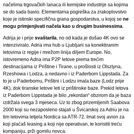
načelima trgovačkih lanaca ili kemijske industrije sa kojima
se do sada bavio. Elementarna pogreška za zrakoplovstvo
koje je istinski specifična grana gospodarstva, u kojoj se
ne
mogu primjenjivati načela kao u drugim businessima
.
Adrija je i prije
svaštarila
, no od kada je došao 4K ovo se
intenziviralo. Adria ima hub u Ljubljani sa konektiranim
letovima iz regije i mrežom linija diljem Europe. No,
istovremeno Adria ima P2P letove prema trećim
destinacijama iz Prištine i Tirane, u prošlosti iz Olsztyna,
Rzeshowa i Lodza, a nedavno i iz Paderborn Lippstada. Za
to je u Paderbornu, Prištini i Lodzu imala baze (Lodz prije
4K), dok tiranske letove leti iz prištinske baze. Prekid letova
iz Paderborn Lippstada je bilo „rekordan“ obzirom da je baza
izdržala svega 3 mjeseca. Uz to zbog prizemljenih Saabova
2000 koji su nezaposleno stajali u Švicarskoj za Adriu je na
tim letovima letjela Nordica sa ATR-72. Imat svoj avion za
koji plaćaš leasing a koji nije operativan, te koristiti treću
kompaniju, prži gomilu novca.