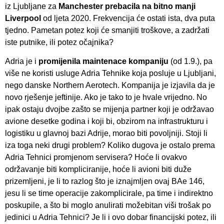
iz Ljubljane za
Manchester prebacila na bitno manji
Liverpool
od ljeta 2020. Frekvencija će ostati ista, dva puta
tjedno. Pametan potez koji će smanjiti troškove, a zadržati
iste putnike, ili potez očajnika?
Adria je i
promijenila maintenace kompaniju
(od 1.9.), pa
više ne koristi usluge Adria Tehnike koja posluje u Ljubljani,
nego danske Northern Aerotech. Kompanija je izjavila da je
novo rješenje jeftinije. Ako je tako to je hvale vrijedno. No
ipak ostaju dvojbe zašto se mijenja partner koji je održavao
avione desetke godina i koji bi, obzirom na infrastrukturu i
logistiku u glavnoj bazi Adrije, morao biti povoljniji. Stoji li
iza toga neki drugi problem? Koliko dugova je ostalo prema
Adria Tehnici promjenom servisera? Hoće li ovakvo
održavanje biti kompliciranije, hoće li avioni biti duže
prizemljeni, je li to razlog što je iznajmljen ovaj BAe 146,
jesu li se time operacije zakomplicirale, pa time i indirektno
poskupile, a što bi moglo anulirati možebitan viši trošak po
jedinici u Adria Tehnici? Je li i ovo dobar financijski potez, ili