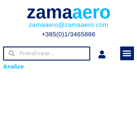
zama
aero
zamaaero@zamaaero.com
+385(0)1/3465886
Analize