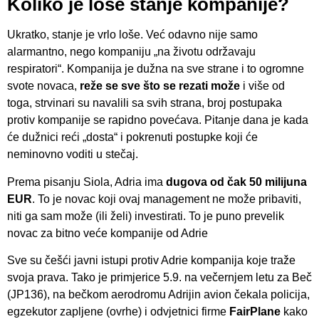
Koliko je loše stanje kompanije?
Ukratko, stanje je vrlo loše. Već odavno nije samo
alarmantno, nego kompaniju „na životu održavaju
respiratori“. Kompanija je dužna na sve strane i to ogromne
svote novaca,
reže se sve što se rezati može
i više od
toga, strvinari su navalili sa svih strana, broj postupaka
protiv kompanije se rapidno povećava. Pitanje dana je kada
će dužnici reći „dosta“ i pokrenuti postupke koji će
neminovno voditi u stečaj.
Prema pisanju Siola, Adria ima
dugova od čak 50 milijuna
EUR
. To je novac koji ovaj management ne može pribaviti,
niti ga sam može (ili želi) investirati. To je puno prevelik
novac za bitno veće kompanije od Adrie
Sve su češći javni istupi protiv Adrie kompanija koje traže
svoja prava. Tako je primjerice 5.9. na večernjem letu za Beč
(JP136), na bečkom aerodromu Adrijin avion čekala policija,
egzekutor zapljene (ovrhe) i odvjetnici firme
FairPlane
kako