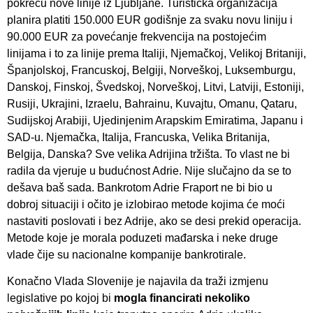
pokreću nove linije iz Ljubljane. Turistička organizacija
planira platiti 150.000 EUR godišnje za svaku novu liniju i
90.000 EUR za povećanje frekvencija na postojećim
linijama i to za linije prema Italiji, Njemačkoj, Velikoj Britaniji,
Španjolskoj, Francuskoj, Belgiji, Norveškoj, Luksemburgu,
Danskoj, Finskoj, Švedskoj, Norveškoj, Litvi, Latviji, Estoniji,
Rusiji, Ukrajini, Izraelu, Bahrainu, Kuvajtu, Omanu, Qataru,
Sudijskoj Arabiji, Ujedinjenim Arapskim Emiratima, Japanu i
SAD-u. Njemačka, Italija, Francuska, Velika Britanija,
Belgija, Danska? Sve velika Adrijina tržišta. To vlast ne bi
radila da vjeruje u budućnost Adrie. Nije slučajno da se to
dešava baš sada. Bankrotom Adrie Fraport ne bi bio u
dobroj situaciji i očito je izlobirao metode kojima će moći
nastaviti poslovati i bez Adrije, ako se desi prekid operacija.
Metode koje je morala poduzeti mađarska i neke druge
vlade čije su nacionalne kompanije bankrotirale.
Konačno Vlada Slovenije je najavila da traži izmjenu
legislative po kojoj bi
mogla financirati nekoliko