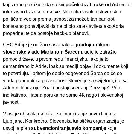
koji zorno pokazuje da su svi
počeli dizati ruke od Adrie
, te
intenzivno traže alternative. Nekoliko visokih slovenskih
političara već priprema javnost za možebitan bankrot,
konstatno ponavljavši da ne bi bio smak svijeta ako Adria
propadne, te da postoje back-up planovi.
CEO Adrije je održao sastanak sa
predsjednikom
slovenske vlade Marjanom Šarcem
, gdje je zatražio
pomoć države, u prvom redu financijsku. Iako je to
demantirano iz Adrie, ipak su mediji objavili dokumente koji
to potvrđuju. I pritom je dobio odgovor od Šarca da će se
vlada pobrinuti za povezanost Slovenije sa svijetom, i to sa
Adriom ili bez nje. Znači postoji scenarij i “bez nje”. Vrlo
indikativno, i jasna poruka ne samo 4K nego i slovenskoj
javnosti.
Vlast je objavila natječaj za financiranje novih linija iz
Ljubljane. Konkretno, Slovenska turistička organizacija je
usvojila plan
subvencioniranja avio kompanije
koje