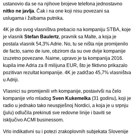
ustanovio da se na njihove brojeve telefona jednostavno
nitko ne javlja
. Čak i na one koji nisu povezani sa
uslugama i žalbama putnika.
4K je dio svog vlasništva prebacio na kompaniju STBA, koje
je vlasnik
Stefan Baulertz
, pravnik sa Malte, a koja je
postala vlasnik 54,3% Adrie. No, tu se ništa nije promijenilo
de facto, samo de iure, obzirom da su ove dvije kompanije
izuzetno povezane. Naime, upravo je ta kompanija 2016.
kupila ime Adria za 8 milijuna EUR, što je fiktivno prikazalo
pozitivan rezultat kompanije. 4K je zadržao 45,7% vlasništva
u Adriji.
Vlasnici su promijenili vrh kompanije, postavivši na čelo
kompanije vrlo mladog
Sven Kukemelka
(31 godinu), koji je
radio u jednako tako neuspješnoj Nordici, a koja je u srpnju
(julu) odlučila prekinuti sve redovne linije i baviti se
isključivo ACMI businessom.
Vrlo indikativni su i potezi zrakoplovnih subjekata Slovenije