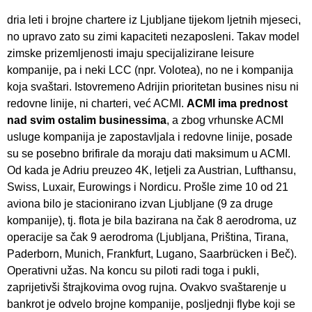
dria leti i brojne chartere iz Ljubljane tijekom ljetnih mjeseci,
no upravo zato su zimi kapaciteti nezaposleni. Takav model
zimske prizemljenosti imaju specijalizirane leisure
kompanije, pa i neki LCC (npr. Volotea), no ne i kompanija
koja svaštari. Istovremeno Adrijin prioritetan busines nisu ni
redovne linije, ni charteri, već ACMI.
ACMI ima prednost
nad svim ostalim businessima
, a zbog vrhunske ACMI
usluge kompanija je zapostavljala i redovne linije, posade
su se posebno brifirale da moraju dati maksimum u ACMI.
Od kada je Adriu preuzeo 4K, letjeli za Austrian, Lufthansu,
Swiss, Luxair, Eurowings i Nordicu. Prošle zime 10 od 21
aviona bilo je stacionirano izvan Ljubljane (9 za druge
kompanije), tj. flota je bila bazirana na čak 8 aerodroma, uz
operacije sa čak 9 aerodroma (Ljubljana, Priština, Tirana,
Paderborn, Munich, Frankfurt, Lugano, Saarbrücken i Beč).
Operativni užas. Na koncu su piloti radi toga i pukli,
zaprijetivši štrajkovima ovog rujna. Ovakvo svaštarenje u
bankrot je odvelo brojne kompanije, posljednji flybe koji se