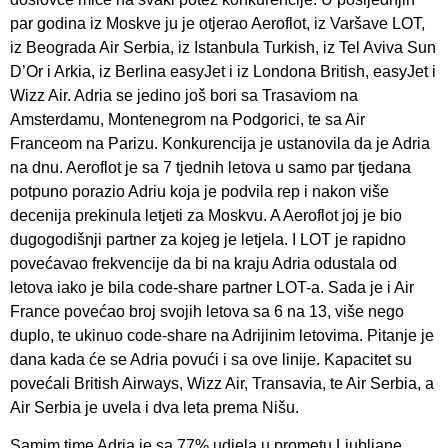
par godina iz Moskve ju je otjerao Aeroflot, iz Varšave LOT,
iz Beograda Air Serbia, iz Istanbula Turkish, iz Tel Aviva Sun
D’Or i Arkia, iz Berlina easyJet i iz Londona British, easyJet i
Wizz Air. Adria se jedino još bori sa Trasaviom na
Amsterdamu, Montenegrom na Podgorici, te sa Air
Franceom na Parizu. Konkurencija je ustanovila da je Adria
na dnu. Aeroflot je sa 7 tjednih letova u samo par tjedana
potpuno porazio Adriu koja je podvila rep i nakon više
decenija prekinula letjeti za Moskvu. A Aeroflot joj je bio
dugogodišnji partner za kojeg je letjela. I LOT je rapidno
povećavao frekvencije da bi na kraju Adria odustala od
letova iako je bila code-share partner LOT-a. Sada je i Air
France povećao broj svojih letova sa 6 na 13, više nego
duplo, te ukinuo code-share na Adrijinim letovima. Pitanje je
dana kada će se Adria povući i sa ove linije. Kapacitet su
povećali British Airways, Wizz Air, Transavia, te Air Serbia, a
Air Serbia je uvela i dva leta prema Nišu.
Samim time Adria je sa 77% udjela u prometu Ljubljane