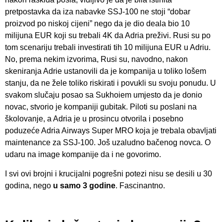
pretpostavka da iza nabavke SSJ-100 ne stoji “dobar
proizvod po niskoj cijeni” nego da je dio deala bio 10
milijuna EUR koji su trebali 4K da Adria preživi. Rusi su po
tom scenariju trebali investirati tih 10 milijuna EUR u Adriu.
No, prema nekim izvorima, Rusi su, navodno, nakon
skeniranja Adrie ustanovili da je kompanija u toliko lošem
stanju, da ne žele toliko riskirati i povukli su svoju ponudu. U
svakom slučaju posao sa Sukhoiem umjesto da je donio
novac, stvorio je kompaniji gubitak. Piloti su poslani na
školovanje, a Adria je u prosincu otvorila i posebno
poduzeće Adria Airways Super MRO koja je trebala obavljati
maintenance za SSJ-100. Još uzaludno bačenog novca. O
udaru na image kompanije da i ne govorimo.
I svi ovi brojni i krucijalni pogrešni potezi nisu se desili u 30
godina, nego
u samo 3 godine
. Fascinantno.