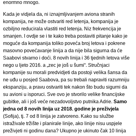
enormno mnogo.
Kada je vidjela da, ni iznajmljivanjem aviona stranih
kompanija, ne može ostvariti red letenja, kompanija je
ozbiljno reducirala vlastiti red letenja. Niz frekvencija je
smanjen. I ovdje se i te kako treba postaviti pitanje kako je
moguće da kompanija toliko poveća broj letova i pokrene
masovno povećavanje linija a da nije bila sigurna da će
Saabovi stvarno i doći. 8 novih linija i 36 tjednih letova više
nego u ljeto 2016. a „zec je još u šumi“. Stručnjaci
kompanije su morali predvidjeti da postoji velika šansa da
ne uđu u posjed Saabova, pa su trebali napraviti razumniju
ekspanziju, a pravu ostvariti tek nakon što budu sigurni da
su avioni u isporuci. Sve ovo je stvorilo velike financijske
gubitke, ali i još veće nezadovoljstvo putnika Adrie.
S
amo
jedna od 8 novih linija uz 2018. godine je preživjela
(Sofija), tj. 7 od 8 linija je zatvoreno. Kako su službe
istraživale tržište i planirale linije, ako linije nisu uspjele
preživjeti ni godinu dana? Ukupno je ukinuto čak 10 linija