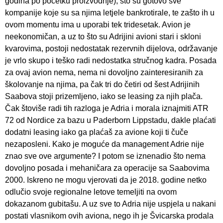
godina po početku proizvodnje), što su gotovo sve
kompanije koje su sa njima letjele bankrotirale, te zašto ih u
ovom momentu ima u uporabi tek tridesetak. Avion je
neekonomičan, a uz to što su Adrijini avioni stari i skloni
kvarovima, postoji nedostatak rezervnih dijelova, održavanje
je vrlo skupo i teško radi nedostatka stručnog kadra. Posada
za ovaj avion nema, nema ni dovoljno zainteresiranih za
školovanje na njima, pa čak tri do četiri od šest Adrijinih
Saabova stoji prizemljeno, iako se leasing za njih plača.
Čak štoviše radi tih razloga je Adria i morala iznajmiti ATR
72 od Nordice za bazu u Paderborn Lippstadu, dakle plaćati
dodatni leasing iako ga plaćaš za avione koji ti čuče
nezaposleni. Kako je moguće da management Adrie nije
znao sve ove argumente? I potom se iznenadio što nema
dovoljno posada i mehaničara za operacije sa Saabovima
2000. Iskreno ne mogu vjerovati da je 2018. godine netko
odlučio svoje regionalne letove temeljiti na ovom
dokazanom gubitašu. A uz sve to Adria nije uspjela u nakani
postati vlasnikom ovih aviona, nego ih je Švicarska prodala