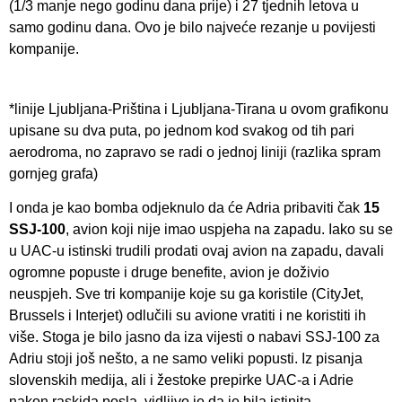
(1/3 manje nego godinu dana prije) i 27 tjednih letova u
samo godinu dana. Ovo je bilo najveće rezanje u povijesti
kompanije.
*linije Ljubljana-Priština i Ljubljana-Tirana u ovom grafikonu
upisane su dva puta, po jednom kod svakog od tih pari
aerodroma, no zapravo se radi o jednoj liniji (razlika spram
gornjeg grafa)
I onda je kao bomba odjeknulo da će Adria pribaviti čak
15
SSJ-100
, avion koji nije imao uspjeha na zapadu. Iako su se
u UAC-u istinski trudili prodati ovaj avion na zapadu, davali
ogromne popuste i druge benefite, avion je doživio
neuspjeh. Sve tri kompanije koje su ga koristile (CityJet,
Brussels i Interjet) odlučili su avione vratiti i ne koristiti ih
više. Stoga je bilo jasno da iza vijesti o nabavi SSJ-100 za
Adriu stoji još nešto, a ne samo veliki popusti. Iz pisanja
slovenskih medija, ali i žestoke prepirke UAC-a i Adrie
nakon raskida posla, vidljivo je da je bila istinita