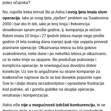
potez očajnika?
No, najviše treba brinuti što je Adria
i ovog ljeta imala slom
operacija
. Iako je ovog ljeta „riješen“ problem sa Saabovima
2000 i bar dio ih leti, iako je broj linija i frekvencija
desetkovan spram prošle godine, tj. kompanija je većom
flotom imala 10 linija i 27 tjednih letova manje nego prošle
godine (4 leta svakog dana manje) ipak nije uspjela provesti
planirane operacije. Otkazivanja letova su bila gotovo
svakodnevna, neke dane i po nekoliko letova je otkazivano,
uz to neke linije su spajane, što produžuje putovanje i
komplicira operacije, te onemogućava dovoljno dobre
konekcije. Uz sve to angažirane su strane kompanije za
kratkoročne najmove da bi se bar donekle popunile rupe.
Sve to i dalje stvara nezadovoljstvo i opravdane frustracije
kod putnike, ali i gomila gubitke na skuplje operacije,
rerutiranje i kompenzacije.
Adria više
nije u mogućnosti izdržati konkurenciju
, te se
doslovce miće na svaki potez konkurencije. U posljednjih