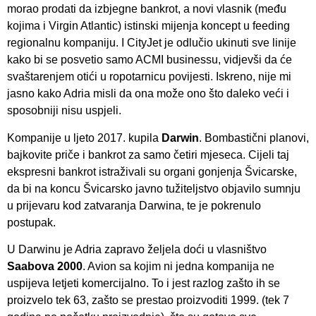
morao prodati da izbjegne bankrot, a novi vlasnik (među
kojima i Virgin Atlantic) istinski mijenja koncept u feeding
regionalnu kompaniju. I CityJet je odlučio ukinuti sve linije
kako bi se posvetio samo ACMI businessu, vidjevši da će
svaštarenjem otići u ropotarnicu povijesti. Iskreno, nije mi
jasno kako Adria misli da ona može ono što daleko veći i
sposobniji nisu uspjeli.
Kompanije u ljeto 2017. kupila
Darwin
. Bombastični planovi,
bajkovite priče i bankrot za samo četiri mjeseca. Cijeli taj
ekspresni bankrot istraživali su organi gonjenja Švicarske,
da bi na koncu Švicarsko javno tužiteljstvo objavilo sumnju
u prijevaru kod zatvaranja Darwina, te je pokrenulo
postupak.
U Darwinu je Adria zapravo željela doći u vlasništvo
Saabova 2000
. Avion sa kojim ni jedna kompanija ne
uspijeva letjeti komercijalno. To i jest razlog zašto ih se
proizvelo tek 63, zašto se prestao proizvoditi 1999. (tek 7