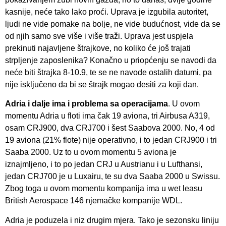
kasnije, neće tako lako proći. Uprava je izgubila autoritet,
ljudi ne vide pomake na bolje, ne vide budućnost, vide da se
od njih samo sve više i više traži. Uprava jest uspjela
prekinuti najavljene štrajkove, no koliko će još trajati
strpljenje zaposlenika? Konačno u priopćenju se navodi da
neće biti štrajka 8-10.9, te se ne navode ostalih datumi, pa
nije isključeno da bi se štrajk mogao desiti za koji dan.
Adria i dalje ima i problema sa operacijama
. U ovom
momentu Adria u floti ima čak 19 aviona, tri Airbusa A319,
osam CRJ900, dva CRJ700 i šest Saabova 2000. No, 4 od
19 aviona (21% flote) nije operativno, i to jedan CRJ900 i tri
Saaba 2000. Uz to u ovom momentu 5 aviona je
iznajmljeno, i to po jedan CRJ u Austrianu i u Lufthansi,
jedan CRJ700 je u Luxairu, te su dva Saaba 2000 u Swissu.
Zbog toga u ovom momentu kompanija ima u wet leasu
British Aerospace 146 njemačke kompanije WDL.
Adria je poduzela i niz drugim mjera. Tako je sezonsku liniju