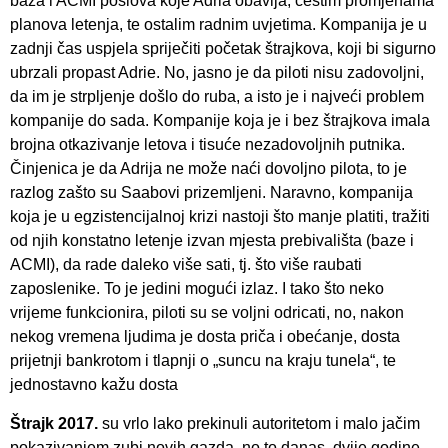
baza i ACMI poslova koje Adria obavlja, čestim promjenama
planova letenja, te ostalim radnim uvjetima. Kompanija je u
zadnji čas uspjela spriječiti početak štrajkova, koji bi sigurno
ubrzali propast Adrie. No, jasno je da piloti nisu zadovoljni,
da im je strpljenje došlo do ruba, a isto je i najveći problem
kompanije do sada. Kompanije koja je i bez štrajkova imala
brojna otkazivanje letova i tisuće nezadovoljnih putnika.
Činjenica je da Adrija ne može naći dovoljno pilota, to je
razlog zašto su Saabovi prizemljeni. Naravno, kompanija
koja je u egzistencijalnoj krizi nastoji što manje platiti, tražiti
od njih konstatno letenje izvan mjesta prebivališta (baze i
ACMI), da rade daleko više sati, tj. što više raubati
zaposlenike. To je jedini mogući izlaz. I tako što neko
vrijeme funkcionira, piloti su se voljni odricati, no, nakon
nekog vremena ljudima je dosta priča i obećanje, dosta
prijetnji bankrotom i tlapnji o „suncu na kraju tunela“, te
jednostavno kažu dosta
Štrajk 2017.
su vrlo lako prekinuli autoritetom i malo jačim
pokazivanjem zubi novih gazda, no to danas, dvije godine