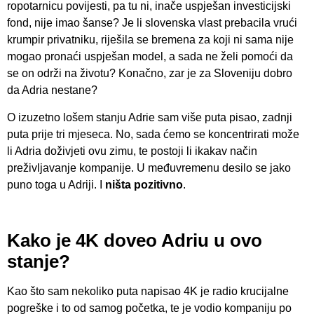
ropotarnicu povijesti, pa tu ni, inače uspješan investicijski
fond, nije imao šanse? Je li slovenska vlast prebacila vrući
krumpir privatniku, riješila se bremena za koji ni sama nije
mogao pronaći uspješan model, a sada ne želi pomoći da
se on održi na životu? Konačno, zar je za Sloveniju dobro
da Adria nestane?
O izuzetno lošem stanju Adrie sam više puta pisao, zadnji
puta prije tri mjeseca. No, sada ćemo se koncentrirati može
li Adria doživjeti ovu zimu, te postoji li ikakav način
preživljavanje kompanije. U međuvremenu desilo se jako
puno toga u Adriji. I
ništa pozitivno
.
Kako je 4K doveo Adriu u ovo
stanje?
Kao što sam nekoliko puta napisao 4K je radio krucijalne
pogreške i to od samog početka, te je vodio kompaniju po