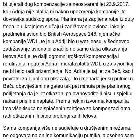
bi utjerali dug kompenzacije za neostvareni let 23.9.2017.,
koji Adrija nije platila ni nakon upozorenja kompanije, te
dovršetka sudskog spora. Planirana je zapljena robe iz duty
freea, a u krajnjem slučaju i zadržavanje aviona. Iako je
predmetni avion bio British Aerospace 146, njemačke
kompanije WDL, te je u Adriji bio u wet-leasu, višednevno
zadržavanje aviona bi značilo ne samo dalja otkazivanja
letova Adrije, te dalji ogromni troškovi kompenzacija i
rerutiranja, nego bi Adria i morala platiti WDL-u za avion koji
ne bi letio radi prizemljenja. No, Adria je taj let za Beč, kao i
povratni za Ljubljanu otkazala, i to iznenada jer su putnici u
Beču obaviješteni na gateu tek pet minuta prije planiranog
polijetanja da je let otkazan, pa ovrhovoditelji nisu uspjeli u
nakani prisilne naplate. Prema nekim izvorima kompanija
ima više tisuća neisplaćenih zahtjeva za kompenzacijama
radi otkazanih ili bitno prolongiranih letova.
Sama kompanija više ne sudjeluje u društvenim mrežama,
ne odgovara na online komunikaciju putnika, a osobno sam