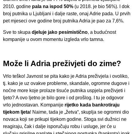
2010. godine
pala na ispod 50%
(u 2018. je bio 56%). I dok
broj putnika u Ljubljani i dalje raste, onaj Adrie pada. U prvih
pet mjeseci ove godine broj putnika Adria je pao za 7,6%.
Sve to skupa
djeluje jako pesimistično
, a budućnost
kompanije u ovom momentu izgleda vrlo tamna.
Može li Adria preživjeti do zime?
Vrlo teško! Javnost se pita kako je Adria preživjela i ovoliko,
tj. kako je uz ovakve probleme, skandale, ogromne dugove i
noćne more koje prolaze tisuće putnika uspjela preživjeti i
ljeto? A ovo ljetno je bilo gore i od prošlog. I tu je odgovor
vrlo jednostavan. Kompanije
rijetko kada bankrotiraju
tijekom ljeta
! Naime, tada je „žetva“, skuplja se ogromni dio
novaca koji se prikupi tijekom godine. Stoga svi dužnici ne
reagiraju, čak i dalje isporučuju robu i usluge, jer će u
slučaju prisilne naplate i stečajnog postupka (bankrota) ipak