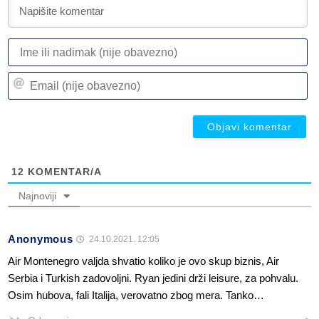
I
ili
n
Em
(n
(n
ob
ob
12
KOMENTAR/A
Najnoviji
Anonymous
24.10.2021. 12:05
Air Montenegro valjda shvatio koliko je ovo skup biznis, Air
Serbia i Turkish zadovoljni. Ryan jedini drži leisure, za pohvalu.
Osim hubova, fali Italija, verovatno zbog mera. Tanko…