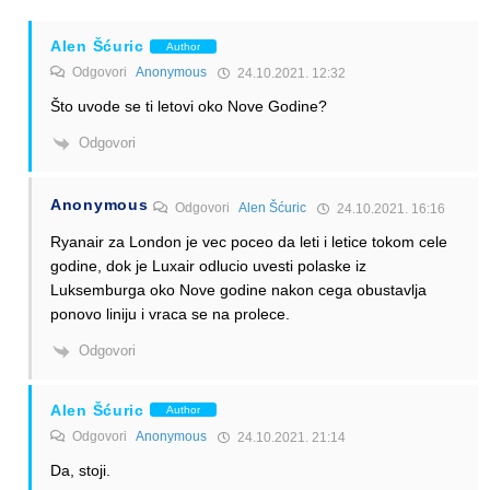
Alen Šćuric
Author
Odgovori
Anonymous
24.10.2021. 12:32
Što uvode se ti letovi oko Nove Godine?
Odgovori
Anonymous
Odgovori
Alen Šćuric
24.10.2021. 16:16
Ryanair za London je vec poceo da leti i letice tokom cele
godine, dok je Luxair odlucio uvesti polaske iz
Luksemburga oko Nove godine nakon cega obustavlja
ponovo liniju i vraca se na prolece.
Odgovori
Alen Šćuric
Author
Odgovori
Anonymous
24.10.2021. 21:14
Da, stoji.