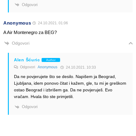
Odgovori
Anonymous
24.10.2021. 01:06
A Air Montenegro za BEG?
Odgovori
Alen Šćuric
Author
Odgovori
Anonymous
24.10.2021. 10:33
Da ne povjerujete što se desilo. Napišem ja Beograd,
Ljubljana, idem ponovo čitat i kažem, gle, tu mi je greškom
ostao Beograd i izbrišem ga. Da ne povjeruješ. Evo
vračam. Hvala što ste primjetili.
Odgovori