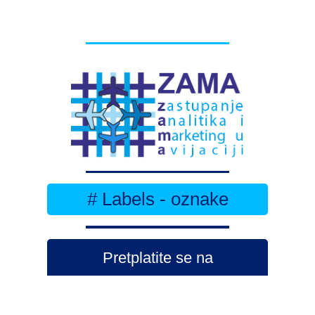
# Labels - oznake
Pretplatite se na
DNEVNI BILTEN
– bitno
više
novosti (svaki dan >15)