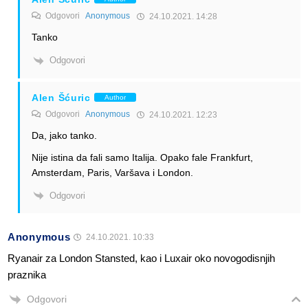
Odgovori
Anonymous
24.10.2021. 14:28
Tanko
Odgovori
Alen Šćuric
Author
Odgovori
Anonymous
24.10.2021. 12:23
Da, jako tanko.
Nije istina da fali samo Italija. Opako fale Frankfurt,
Amsterdam, Paris, Varšava i London.
Odgovori
Anonymous
24.10.2021. 10:33
Ryanair za London Stansted, kao i Luxair oko novogodisnjih
praznika
Odgovori