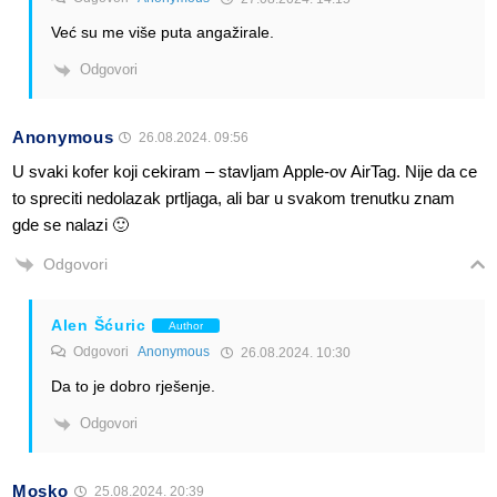
Već su me više puta angažirale.
Odgovori
Anonymous
26.08.2024. 09:56
U svaki kofer koji cekiram – stavljam Apple-ov AirTag. Nije da ce
to spreciti nedolazak prtljaga, ali bar u svakom trenutku znam
gde se nalazi 🙂
Odgovori
Alen Šćuric
Author
Odgovori
Anonymous
26.08.2024. 10:30
Da to je dobro rješenje.
Odgovori
Mosko
25.08.2024. 20:39