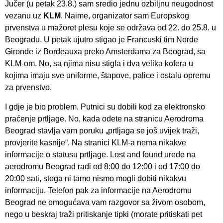
Jučer (u petak 23.8.) sam sredio jednu ozbiljnu neugodnost
vezanu uz
KLM
. Naime, organizator sam Europskog
prvenstva u mažoret plesu koje se održava od 22. do 25.8. u
Beogradu. U petak ujutro stigao je Francuski tim Norde
Gironde iz Bordeauxa preko Amsterdama za Beograd, sa
KLM-om. No, sa njima nisu stigla i dva velika kofera u
kojima imaju sve uniforme, štapove, palice i ostalu opremu
za prvenstvo.
I gdje je bio problem. Putnici su dobili kod za elektronsko
praćenje prtljage. No, kada odete na stranicu Aerodroma
Beograd stavlja vam poruku „prtljaga se još uvijek traži,
provjerite kasnije“. Na stranici KLM-a nema nikakve
informacije o statusu prtljage. Lost and found urede na
aerodromu Beograd radi od 8:00 do 12:00 i od 17:00 do
20:00 sati, stoga ni tamo nismo mogli dobiti nikakvu
informaciju. Telefon pak za informacije na Aerodromu
Beograd ne omogućava vam razgovor sa živom osobom,
nego u beskraj traži pritiskanje tipki (morate pritiskati pet