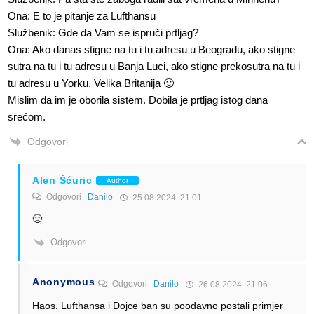
Ona: E to je pitanje za Lufthansu
Službenik: Gde da Vam se ispruči prtljag?
Ona: Ako danas stigne na tu i tu adresu u Beogradu, ako stigne
sutra na tu i tu adresu u Banja Luci, ako stigne prekosutra na tu i
tu adresu u Yorku, Velika Britanija 🙂
Mislim da im je oborila sistem. Dobila je prtljag istog dana
srećom.
Odgovori
Alen Šćuric
Author
Odgovori
Danilo
25.08.2024. 21:01
🙂
Odgovori
Anonymous
Odgovori
Danilo
26.08.2024. 21:06
Haos. Lufthansa i Dojce ban su poodavno postali primjer