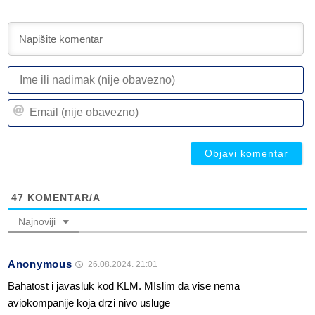
I
ili
n
Em
(n
(n
ob
ob
47
KOMENTAR/A
Najnoviji
Anonymous
26.08.2024. 21:01
Bahatost i javasluk kod KLM. MIslim da vise nema
aviokompanije koja drzi nivo usluge