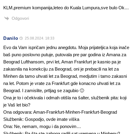
KLM,premium kompanija,leteo do Kuala Lumpura,sve bulo Ok…
Odgovori
Danilo
25.08.2024. 18:33
Evo da Vam ispričam jednu anegdotu. Moja prijateljica koja inače
baš puno poslovno putuje, putovala pre par godina iz Amana za
Beograd Lufthansom, prvi let, Aman Frankfurt je kasnio pa je
zakasnila na konekciju za Beograd, oni je prebacili na let za
Minhen da tamo uhvati let za Beograd, medjutim i tamo zakasni
na let. Potom je vrate za Frankfurt gde konacno uhvati let za
Beograd. I zamislite, prtljag se zagubio 🙂
Ona je to i očekivala i odmah otišla na šalter, službenik pita: koji
je Vaš let bio?
Ona odgovara: Aman-Frankfurt-Minhen-Frankfurt-Beograd
Službenik: Gospodjo, ovde imate viška
Ona: Ne, nemam, mogu i da ponovim…
Službenik: Pa šta ste zaboga radili sat vremena u Minhenu?