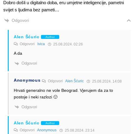
Dobro došli u digitalno doba, eru umjetne inteligencije, pametni
svijet s ljudima bez pameti…
Odgovori
Alen Šćuric
Author
Odgovori
Ivica
25.08.2024. 02:26
A da
Odgovori
Anonymous
Odgovori
Alen Šćuric
25.08.2024. 14:08
Hrvati generalno ne vole Beograd. Vjerujem da za to
postoje i neki razlozi 🙂
Odgovori
Alen Šćuric
Author
Odgovori
Anonymous
25.08.2024. 23:14