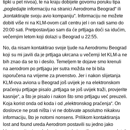
tipki u pet nivoa), te na kraju dobijete govornu poruku tipa
„pogledajte informaciju na stranici Aerodroma Beograd“ ili
„kontaktirajte svoju avio kompaniju“. Informaciju ne možete
dobiti više ni na KLM-ovom call centru jel i on radi samo do
20:00 sati. Pretpostavljao sam da će prtljaga doći sa idućim,
večernjim letom koji dolazi u Beograd u 22:55.
No, da nisam kontaktirao svoje ljude na Aerodromu Beograd
koji su mi javili da je prtljaga ukrcana u večernji let KLM-a ne
bih znao da se to i desilo. Temeljem te dojave smo krenuli
na aerodrom po prtljagu jer sutra možda ne bi bila
isporučena na vrijeme za prvenstvo. Jer i nakon slijetanja
KLM-ova aviona u Beograd još uvijek je na elektronskom
praćenju prtljage pisalo „prtljaga se još uvijek traži, provjerite
kasnije“, a što je pisalo i nakon što smo prtljagu već preuzeli.
Koja korist onda od koda i od „elektronskog praćenja“. On
doslovce ne prati ništa i vi ne dobivate apsolutno nikakvu
informaciju, što je notorni nonsens. Prilikom kontaktiranja
lost and found ureda Aerodrom postavili su jedno jako