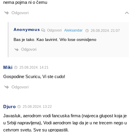
nema pojma ni o čemu
Odgovori
Anonymous
Odgovori
Aleksandar
26.08.2024. 21:07
Bas je tako. Kao lavirint. Vrlo lose osmisljeno
Odgovori
Miki
25.08.2024. 14:21
Gospodine Scuricu, Vi ste cudo!
Odgovori
Djuro
25.08.2024. 13:22
Javasluk, aerodrom vodi fancuska firma (najveca glupost koja je
u Srbiji napravljena), Vodi aerodrom lap da je u ne trecem nego u
cetvrom svetu. Sve su upropastili.