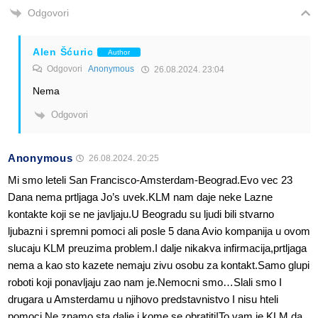
Odgovori
Alen Šćuric
Author
Odgovori
Anonymous
26.08.2024. 23:04
Nema
Odgovori
Anonymous
26.08.2024. 20:25
Mi smo leteli San Francisco-Amsterdam-Beograd.Evo vec 23
Dana nema prtljaga Jo’s uvek.KLM nam daje neke Lazne
kontakte koji se ne javljaju.U Beogradu su ljudi bili stvarno
ljubazni i spremni pomoci ali posle 5 dana Avio kompanija u ovom
slucaju KLM preuzima problem.I dalje nikakva infirmacija,prtljaga
nema a kao sto kazete nemaju zivu osobu za kontakt.Samo glupi
roboti koji ponavljaju zao nam je.Nemocni smo…Slali smo I
drugara u Amsterdamu u njihovo predstavnistvo I nisu hteli
pomoci.Ne znamo sta dalje i kome se obratiti!To vam je KLM da