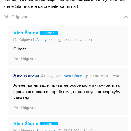
znate Sta mozete da dozivite sa njima !
Odgovori
Alen Šćuric
Author
Odgovori
Anonymous
26.08.2024. 23:31
O bože.
Odgovori
Anonymous
Odgovori
Alen Šćuric
27.08.2024. 12:58
Алене, да ли вас и приватне особе могу ангажирати за
рјешавање оваквих проблема, наравно уз одговарајућу
накнаду
Odgovori
Alen Šćuric
Author
Odgovori
Anonymous
27.08.2024. 14:15