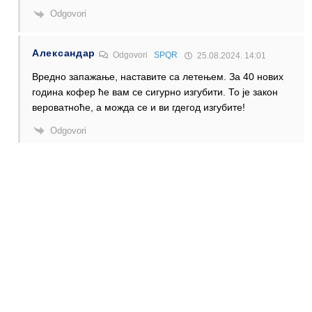
Odgovori
Александар
Odgovori
SPQR
25.08.2024. 14:01
Вредно запажање, наставите са летењем. За 40 нових
година кофер ће вам се сигурно изгубити. То је закон
вероватноће, а можда се и ви гдегод изгубите!
Odgovori
Anonymous
Odgovori
SPQR
26.08.2024. 20:36
Nisu vam dosli nikada?
Odgovori
Anonymous
24.08.2024. 02:30
Ја нисам имао овакво искуство. Кофер ми недавно није
стигао иако сам имао скоро два сата у Амстердаму.