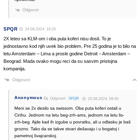
Odgovori
SPQR
24.08.2024. 18:25
2X leteo sa KLM-om i oba puta koferi nisu dosli. To je
jednostavno kod njih uvek bio problem. Pre 25 godina je to bilo na
letu Amsterdam – Lima a prosle godine Detroit – Amsterdam –
Beograd. Mada ovako mogu reci da su sasvim pristojna
kompanija.
Odgovori
Anonymous
Odgovori
SPQR
25.08.2024. 08:45
Meni se 2x desilo sa swissom. Oba puta koferi ostali u
Cirihu. Jednom na letu beg-zrh-ams, jednom na letu lis-
zrh-beg. Ajde kad ih izgube u povratku, ali u odlasku je baš
grozno. Tako da se takve stvari dešavaju i u bogatoj i
pametnoj švajcarskoj.