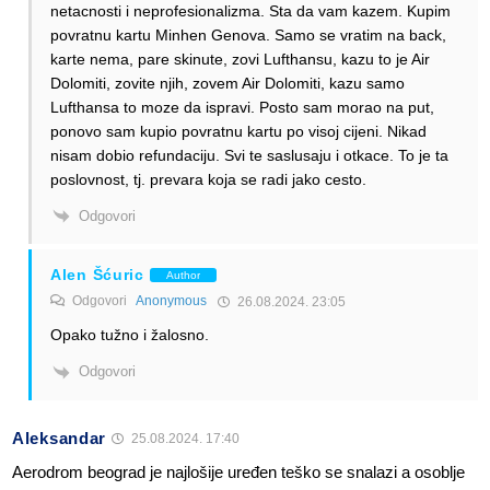
netacnosti i neprofesionalizma. Sta da vam kazem. Kupim
povratnu kartu Minhen Genova. Samo se vratim na back,
karte nema, pare skinute, zovi Lufthansu, kazu to je Air
Dolomiti, zovite njih, zovem Air Dolomiti, kazu samo
Lufthansa to moze da ispravi. Posto sam morao na put,
ponovo sam kupio povratnu kartu po visoj cijeni. Nikad
nisam dobio refundaciju. Svi te saslusaju i otkace. To je ta
poslovnost, tj. prevara koja se radi jako cesto.
Odgovori
Alen Šćuric
Author
Odgovori
Anonymous
26.08.2024. 23:05
Opako tužno i žalosno.
Odgovori
Aleksandar
25.08.2024. 17:40
Aerodrom beograd je najlošije uređen teško se snalazi a osoblje