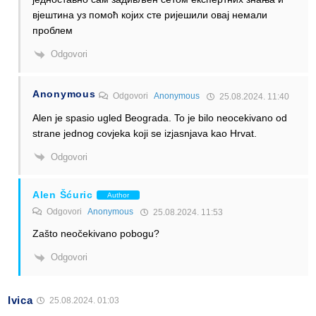
вјештина уз помоћ којих сте ријешили овај немали
проблем
Odgovori
Anonymous
Odgovori
Anonymous
25.08.2024. 11:40
Alen je spasio ugled Beograda. To je bilo neocekivano od
strane jednog covjeka koji se izjasnjava kao Hrvat.
Odgovori
Alen Šćuric
Author
Odgovori
Anonymous
25.08.2024. 11:53
Zašto neočekivano pobogu?
Odgovori
Ivica
25.08.2024. 01:03