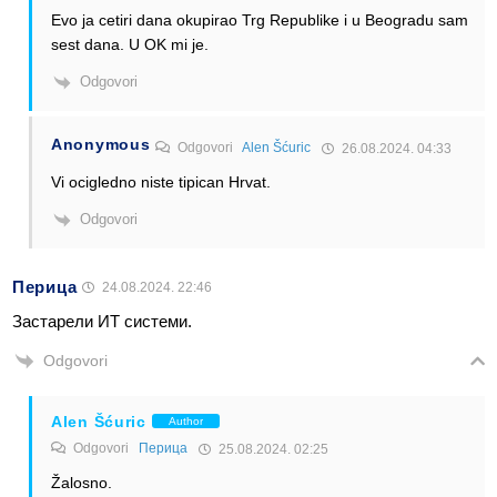
Evo ja cetiri dana okupirao Trg Republike i u Beogradu sam
sest dana. U OK mi je.
Odgovori
Anonymous
Odgovori
Alen Šćuric
26.08.2024. 04:33
Vi ocigledno niste tipican Hrvat.
Odgovori
Перица
24.08.2024. 22:46
Застарели ИТ системи.
Odgovori
Alen Šćuric
Author
Odgovori
Перица
25.08.2024. 02:25
Žalosno.