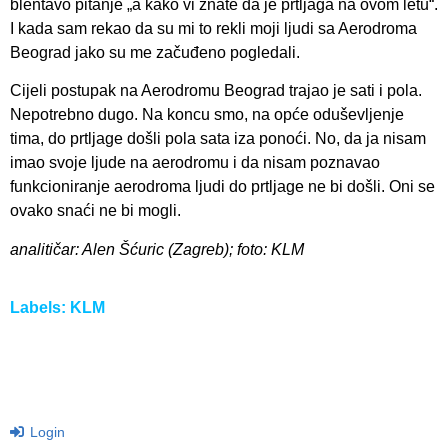
blentavo pitanje „a kako vi znate da je prtljaga na ovom letu“.
I kada sam rekao da su mi to rekli moji ljudi sa Aerodroma
Beograd jako su me začuđeno pogledali.
Cijeli postupak na Aerodromu Beograd trajao je sati i pola.
Nepotrebno dugo. Na koncu smo, na opće oduševljenje
tima, do prtljage došli pola sata iza ponoći. No, da ja nisam
imao svoje ljude na aerodromu i da nisam poznavao
funkcioniranje aerodroma ljudi do prtljage ne bi došli. Oni se
ovako snaći ne bi mogli.
analitičar: Alen Šćuric (Zagreb); foto: KLM
Labels:
KLM
Login