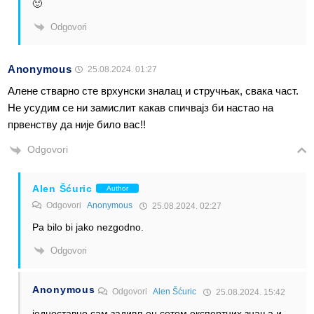
🙂
Odgovori
Anonymous
25.08.2024. 01:27
Алене стварно сте врхунски зналац и стручњак, свака част.
Не усудим се ни замислит какав спичвајз би настао на
првенству да није било вас!!
Odgovori
Alen Šćuric
Author
Odgovori
Anonymous
25.08.2024. 02:27
Pa bilo bi jako nezgodno.
Odgovori
Anonymous
Odgovori
Alen Šćuric
25.08.2024. 15:42
једноставно сам задивљен сетом експертних знања и