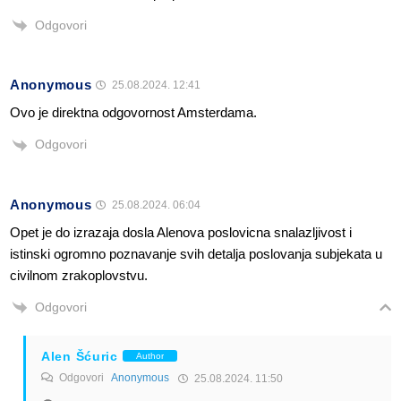
Odgovori
Anonymous
25.08.2024. 12:41
Ovo je direktna odgovornost Amsterdama.
Odgovori
Anonymous
25.08.2024. 06:04
Opet je do izrazaja dosla Alenova poslovicna snalazljivost i
istinski ogromno poznavanje svih detalja poslovanja subjekata u
civilnom zrakoplovstvu.
Odgovori
Alen Šćuric
Author
Odgovori
Anonymous
25.08.2024. 11:50