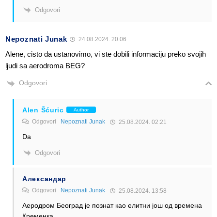
Odgovori
Nepoznati Junak
24.08.2024. 20:06
Alene, cisto da ustanovimo, vi ste dobili informaciju preko svojih
ljudi sa aerodroma BEG?
Odgovori
Alen Šćuric
Author
Odgovori
Nepoznati Junak
25.08.2024. 02:21
Da
Odgovori
Александар
Odgovori
Nepoznati Junak
25.08.2024. 13:58
Аеродром Београд је познат као елитни још од времена
Кременка.