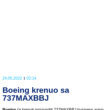
24.05.2022
02:14
Boeing krenuo sa
737MAXBBJ
Boeing
će krenuti proizvoditi 737MAXBBJ business avion