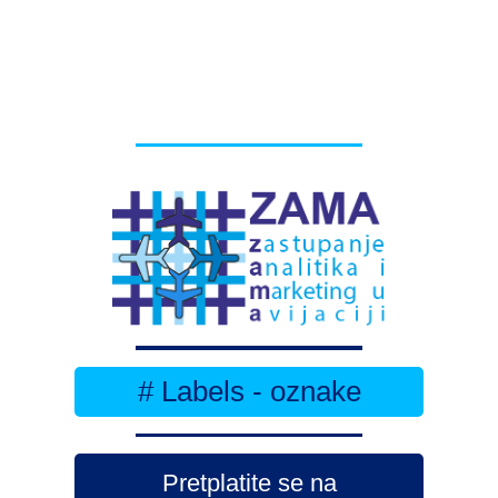
# Labels - oznake
Pretplatite se na