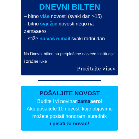
DNEVNI BILTEN
– bitno
više
novosti (svaki dan >15)
– bitno
svježije
novosti nego na
zamaaero
– stiže
na vaš e-mail
svaki radni dan
Na Dnevni bilten su pretplaćene najveće institucije
i zračne luke
Pročitajte više>
POŠALJITE NOVOST
Budite i vi novinar
zama
aero
!
Ako pošaljete 10 novosti koje objavimo
možete postati honorarni suradnik
i pisati za novac!