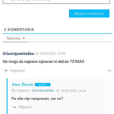
(n
ob
ob
2
KOMENTAR/A
Najnoviji
Oćuinijemiteško
24.05.2022. 13:38
Ne mogu da naprave ispravan ni običan 737MAX
Odgovori
Alen Šćuric
Author
Odgovori
Oćuinijemiteško
24.05.2022. 14:14
Pa više nije neispravan, zar ne?
Odgovori