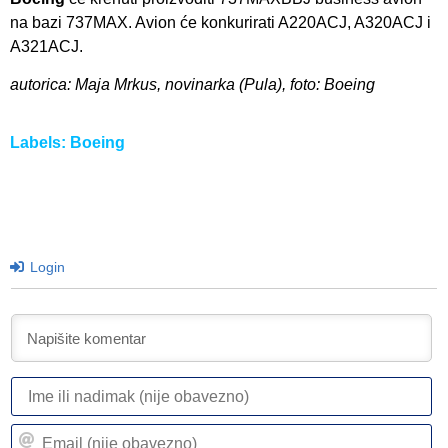
na bazi 737MAX. Avion će konkurirati A220ACJ, A320ACJ i
A321ACJ.
autorica: Maja Mrkus, novinarka (Pula), foto: Boeing
Labels:
Boeing
Login
I
ili
n
Em
(n