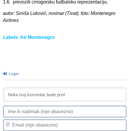
1.6. prevoziti crnogorsku fudbalsku reprezentaciju.
autor: Siniša Luković, novinar (Tivat), foto: Montenegro
Airlines
Labels:
Air Montenegro
Login
I
ili
n
Em
(n
(n
ob