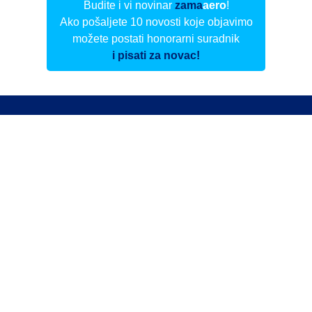
Budite i vi novinar
zama
aero
!
Ako pošaljete 10 novosti koje objavimo
možete postati honorarni suradnik
i pisati za novac!
Info
Pretplata na dnevne biltene
Update
O nama
Kontakt
Impressum
Privacy Policy