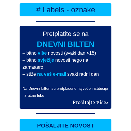
# Labels - oznake
Pretplatite se na
DNEVNI BILTEN
– bitno
više
novosti (svaki dan >15)
– bitno
svježije
novosti nego na
zamaaero
– stiže
na vaš e-mail
svaki radni dan
Na Dnevni bilten su pretplaćene najveće institucije
i zračne luke
Pročitajte više>
POŠALJITE NOVOST