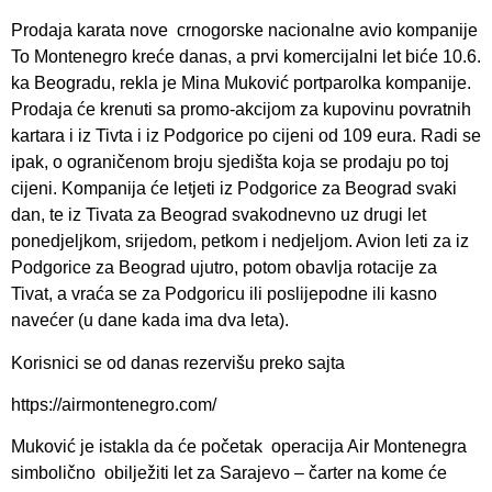
Prodaja karata nove crnogorske nacionalne avio kompanije
To Montenegro kreće danas, a prvi komercijalni let biće 10.6.
ka Beogradu, rekla je Mina Muković portparolka kompanije.
Prodaja će krenuti sa promo-akcijom za kupovinu povratnih
kartara i iz Tivta i iz Podgorice po cijeni od 109 eura. Radi se
ipak, o ograničenom broju sjedišta koja se prodaju po toj
cijeni. Kompanija će letjeti iz Podgorice za Beograd svaki
dan, te iz Tivata za Beograd svakodnevno uz drugi let
ponedjeljkom, srijedom, petkom i nedjeljom. Avion leti za iz
Podgorice za Beograd ujutro, potom obavlja rotacije za
Tivat, a vraća se za Podgoricu ili poslijepodne ili kasno
navećer (u dane kada ima dva leta).
Korisnici se od danas rezervišu preko sajta
https://airmontenegro.com/
Muković je istakla da će početak operacija Air Montenegra
simbolično obilježiti let za Sarajevo – čarter na kome će