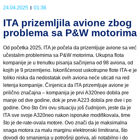
24.04.2025
01:36
ITA prizemljila avione zbog
problema sa P&W motorima
Od početka 2025, ITA je počela da prizemljuje avione sa već
učestalim problemima sa P&W motorima. Ukupna flota
kompanije je u trenutku pisanja sačinjena od 98 aviona, od
kojih je 9 prizemljeno. Iskorišćenost uskotrupne flote ITA-e je
toliko niska da nedostatak ovih aviona neće uticati na red
letenja kompanije. Činjenica da ITA prizemljuje avione je
prilično značajna – kompanija je prvi A320neo dobila pre
manje od dve godine, dok je prve A223 dobila pre dve i po
godine. Ono što čini ovu situaciju još čudnijom, jeste da je
ITA sve svoje A320neo nakon isporuke modifikovala, time
što je de-rate-ovala motore. Ovo znači da je maksimalna
snaga motora za malu marginu elektronski limitirana, što
dovodi do smanjenja u potrošnji goriva, ali notabilno i do