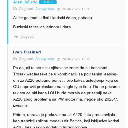
Alen Šćuric
Author
Odgovori
Anonymous
25.04.2025. 15:20
Ali će ga imati u floti i koristiti će ga, pobogu.
Buzinski fajter još jednom udara.
Odgovori
Ivan Pusineri
Odgovori
Anonymous
24.04.2025. 13:19
Pa da, ali to sto nisu njihovi ne znaci da su besplatni.
Trosak wet lease-a ce u kombinaciji sa povisenim leasing-
om za A220 potpuno ponistiti bilo kakva ustedjenja koja ce
OU napraviti prelaskom na single type flotu. Da ne pricamo
tek sta ce biti kada i OU bude morala da prizemlji neke
A220 zbog problema sa PW motorima, negde oko 2026/7.
izvesno.
Pritom, uprava je prelazak na all-A220 flotu predstavljala
kao tranziciju slicnu modelu Air Baltica, koji iskljucivo koristi
A220, bez ikakvih dodatnih turbopropova