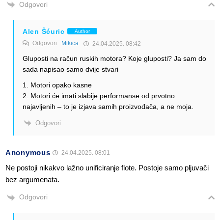
Odgovori
Alen Šćuric
Author
Odgovori
Mikica
24.04.2025. 08:42
Gluposti na račun ruskih motora? Koje gluposti? Ja sam do
sada napisao samo dvije stvari
1. Motori opako kasne
2. Motori će imati slabije performanse od prvotno
najavljenih – to je izjava samih proizvođača, a ne moja.
Odgovori
Anonymous
24.04.2025. 08:01
Ne postoji nikakvo lažno unificiranje flote. Postoje samo pljuvači
bez argumenata.
Odgovori