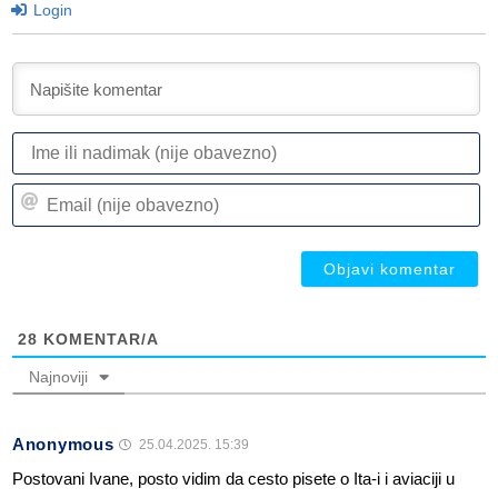
Login
I
ili
n
Em
(n
(n
ob
ob
28
KOMENTAR/A
Najnoviji
Anonymous
25.04.2025. 15:39
Postovani Ivane, posto vidim da cesto pisete o Ita-i i aviaciji u