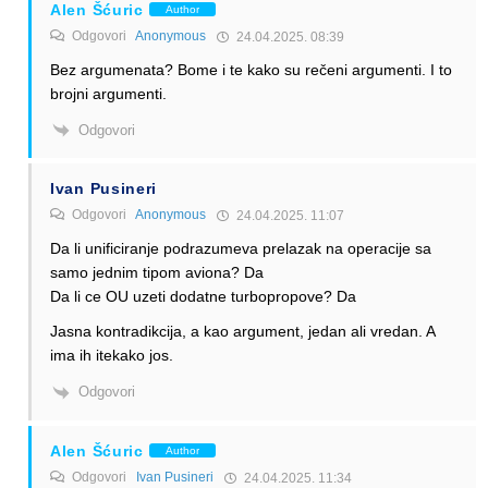
Alen Šćuric
Author
Odgovori
Anonymous
24.04.2025. 08:39
Bez argumenata? Bome i te kako su rečeni argumenti. I to
brojni argumenti.
Odgovori
Ivan Pusineri
Odgovori
Anonymous
24.04.2025. 11:07
Da li unificiranje podrazumeva prelazak na operacije sa
samo jednim tipom aviona? Da
Da li ce OU uzeti dodatne turbopropove? Da
Jasna kontradikcija, a kao argument, jedan ali vredan. A
ima ih itekako jos.
Odgovori
Alen Šćuric
Author
Odgovori
Ivan Pusineri
24.04.2025. 11:34