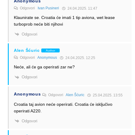
Anonymous
Odgovori
Ivan Pusineri
24.04.2025. 11:47
Klaunirate se. Croatia će imati 1 tip aviona, wet lease
turboprob neće biti njihovi
Odgovori
Alen Šćuric
Author
Odgovori
Anonymous
24.04.2025. 12:25
Neće, ali će ga operirati zar ne?
Odgovori
Anonymous
Odgovori
Alen Šćuric
25.04.2025. 13:55
Croatia taj avion neće operirati. Croatia će isključivo
operirati A220.
Odgovori