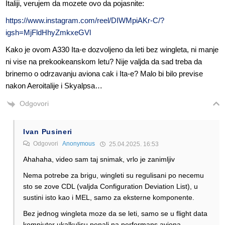
Italiji, verujem da mozete ovo da pojasnite:
https://www.instagram.com/reel/DIWMpiAKr-C/?
igsh=MjFldHhyZmkxeGVl
Kako je ovom A330 Ita-e dozvoljeno da leti bez wingleta, ni manje
ni vise na prekookeanskom letu? Nije valjda da sad treba da
brinemo o odrzavanju aviona cak i Ita-e? Malo bi bilo previse
nakon Aeroitalije i Skyalpsa…
Odgovori
Ivan Pusineri
Odgovori
Anonymous
25.04.2025. 16:53
Ahahaha, video sam taj snimak, vrlo je zanimljiv
Nema potrebe za brigu, wingleti su regulisani po necemu
sto se zove CDL (valjda Configuration Deviation List), u
sustini isto kao i MEL, samo za eksterne komponente.
Bez jednog wingleta moze da se leti, samo se u flight data
kompjuter ukalkulisu penali na performans aviona.