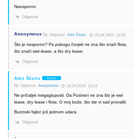
Naosporno.
Odgovori
Anonymous
Odgovori
Alen Šćuric
25.04.2025. 13:59
Što je nesporno? Pa pobogu čovjek ne zna što znači flota,
što znači wet-lease, a što dry lease.
Odgovori
Alen Šćuric
Author
Odgovori
Anonymous
25.04.2025. 15:23
Ne pričatjet megagluposti. Da Pusineri ne zna što je wet
lease, dry lease i flota. O moj bože, što ste vi sad provalili.
Buzinski fajter još jednom udara.
Odgovori