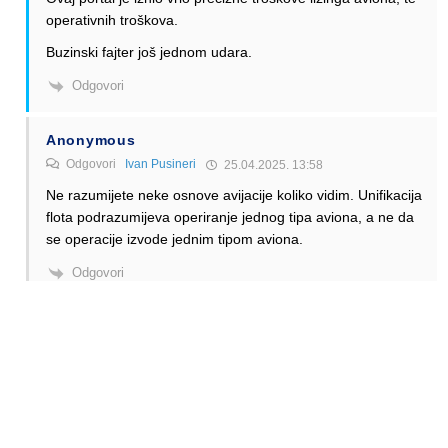
operativnih troškova.
Buzinski fajter još jednom udara.
Odgovori
Anonymous
Odgovori
Ivan Pusineri
25.04.2025. 13:58
Ne razumijete neke osnove avijacije koliko vidim. Unifikacija
flota podrazumijeva operiranje jednog tipa aviona, a ne da
se operacije izvode jednim tipom aviona.
Odgovori
Alen Šćuric
Author
Odgovori
Anonymous
25.04.2025. 15:22
A koja je razlika?
Buzinski fajter još jednom udara.
Odgovori