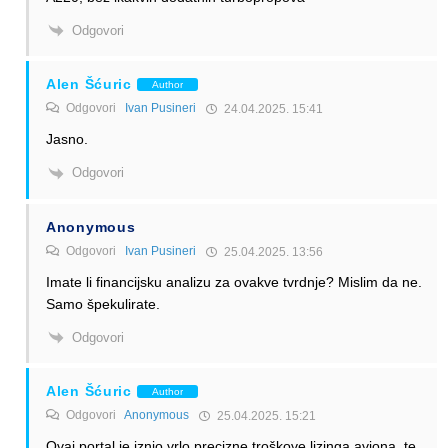
Odgovori
Alen Šćuric
Author
Odgovori
Ivan Pusineri
24.04.2025. 15:41
Jasno.
Odgovori
Anonymous
Odgovori
Ivan Pusineri
25.04.2025. 13:56
Imate li financijsku analizu za ovakve tvrdnje? Mislim da ne.
Samo špekulirate.
Odgovori
Alen Šćuric
Author
Odgovori
Anonymous
25.04.2025. 15:21
Ovaj portal je iznio vrlo precizne troškove lizinga aviona, te