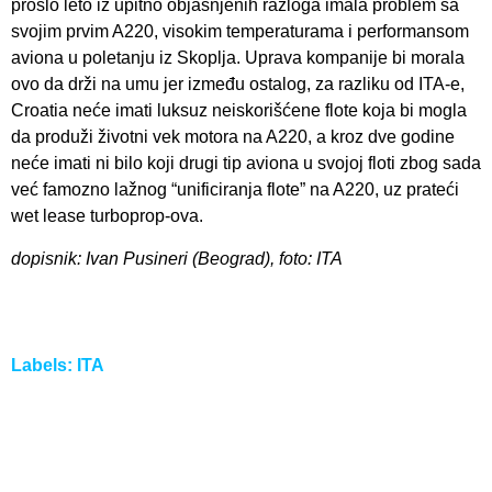
prošlo leto iz upitno objašnjenih razloga imala problem sa
svojim prvim A220, visokim temperaturama i performansom
aviona u poletanju iz Skoplja. Uprava kompanije bi morala
ovo da drži na umu jer između ostalog, za razliku od ITA-e,
Croatia neće imati luksuz neiskorišćene flote koja bi mogla
da produži životni vek motora na A220, a kroz dve godine
neće imati ni bilo koji drugi tip aviona u svojoj floti zbog sada
već famozno lažnog “unificiranja flote” na A220, uz prateći
wet lease turboprop-ova.
dopisnik: Ivan Pusineri (Beograd), foto: ITA
Labels:
ITA