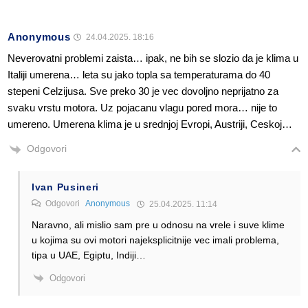
Anonymous
24.04.2025. 18:16
Neverovatni problemi zaista… ipak, ne bih se slozio da je klima u
Italiji umerena… leta su jako topla sa temperaturama do 40
stepeni Celzijusa. Sve preko 30 je vec dovoljno neprijatno za
svaku vrstu motora. Uz pojacanu vlagu pored mora… nije to
umereno. Umerena klima je u srednjoj Evropi, Austriji, Ceskoj…
Odgovori
Ivan Pusineri
Odgovori
Anonymous
25.04.2025. 11:14
Naravno, ali mislio sam pre u odnosu na vrele i suve klime
u kojima su ovi motori najeksplicitnije vec imali problema,
tipa u UAE, Egiptu, Indiji…
Odgovori