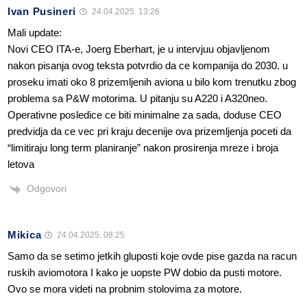
Ivan Pusineri
24.04.2025. 13:26
Mali update:
Novi CEO ITA-e, Joerg Eberhart, je u intervjuu objavljenom
nakon pisanja ovog teksta potvrdio da ce kompanija do 2030. u
proseku imati oko 8 prizemljenih aviona u bilo kom trenutku zbog
problema sa P&W motorima. U pitanju su A220 i A320neo.
Operativne posledice ce biti minimalne za sada, doduse CEO
predvidja da ce vec pri kraju decenije ova prizemljenja poceti da
“limitiraju long term planiranje” nakon prosirenja mreze i broja
letova
Odgovori
Mikica
24.04.2025. 08:25
Samo da se setimo jetkih gluposti koje ovde pise gazda na racun
ruskih aviomotora I kako je uopste PW dobio da pusti motore.
Ovo se mora videti na probnim stolovima za motore.