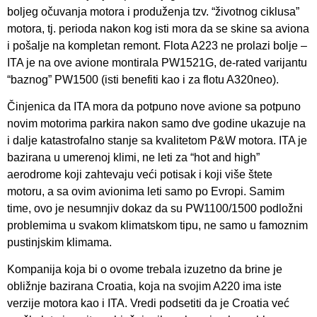
boljeg očuvanja motora i produženja tzv. “životnog ciklusa”
motora, tj. perioda nakon kog isti mora da se skine sa aviona
i pošalje na kompletan remont. Flota A223 ne prolazi bolje –
ITA je na ove avione montirala PW1521G, de-rated varijantu
“baznog” PW1500 (isti benefiti kao i za flotu A320neo).
Činjenica da ITA mora da potpuno nove avione sa potpuno
novim motorima parkira nakon samo dve godine ukazuje na
i dalje katastrofalno stanje sa kvalitetom P&W motora. ITA je
bazirana u umerenoj klimi, ne leti za “hot and high”
aerodrome koji zahtevaju veći potisak i koji više štete
motoru, a sa ovim avionima leti samo po Evropi. Samim
time, ovo je nesumnjiv dokaz da su PW1100/1500 podložni
problemima u svakom klimatskom tipu, ne samo u famoznim
pustinjskim klimama.
Kompanija koja bi o ovome trebala izuzetno da brine je
obližnje bazirana Croatia, koja na svojim A220 ima iste
verzije motora kao i ITA. Vredi podsetiti da je Croatia već