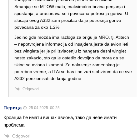
Smanjuje se MTOW malo, maksimalna brzina penjanja i
spustanja, a uracunava se i povecana potrosnja goriva. U
slucaju ovog A332 sam procitao da je potrosnja goriva
povecana za oko 1.2%.
Jedino gde mozda ima razloga za brigu je MRO, tj. Atitech
– nepotvrdjena informacija od insajdera jeste da avion leti
bez wingleta jer je pri izvlacenju iz hangara desni winglet
nesto zakacio, sto ga je ostetilo dovoljno da mora da se
skine sa aviona i zameni. Za nalazenje zamenskog je
potrebno vreme, a ITAi se bas i ne zuri s obzirom da ce sve
A332 penzionisati do kraja godine.
Odgovori
Перица
25.04.2025. 00:25
Кроациа ће имати вишак авиона, тако да неће имати
проблема.
Odgovori