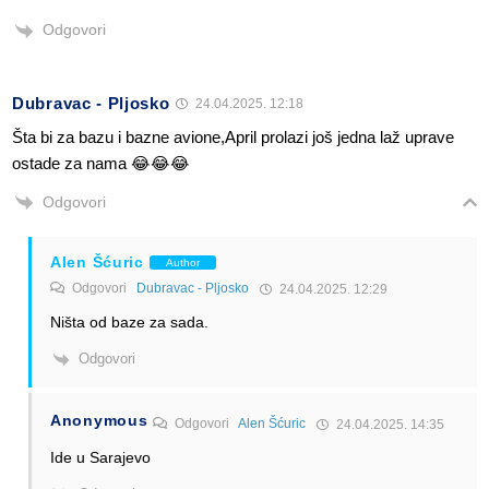
Odgovori
Dubravac - Pljosko
24.04.2025. 12:18
Šta bi za bazu i bazne avione,April prolazi još jedna laž uprave
ostade za nama 😂😂😂
Odgovori
Alen Šćuric
Author
Odgovori
Dubravac - Pljosko
24.04.2025. 12:29
Ništa od baze za sada.
Odgovori
Anonymous
Odgovori
Alen Šćuric
24.04.2025. 14:35
Ide u Sarajevo