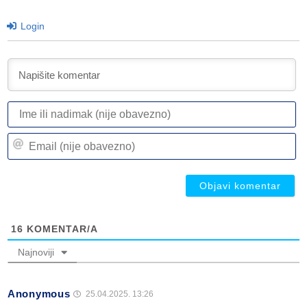
Login
I
ili
n
Em
(n
(n
ob
ob
16
KOMENTAR/A
Najnoviji
Anonymous
25.04.2025. 13:26