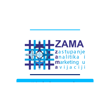
# Labels - oznake
Pretplatite se na