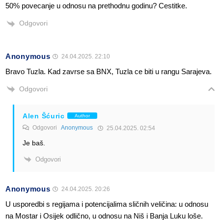
50% povecanje u odnosu na prethodnu godinu? Cestitke.
Odgovori
Anonymous
24.04.2025. 22:10
Bravo Tuzla. Kad zavrse sa BNX, Tuzla ce biti u rangu Sarajeva.
Odgovori
Alen Šćuric
Author
Odgovori
Anonymous
25.04.2025. 02:54
Je baš.
Odgovori
Anonymous
24.04.2025. 20:26
U usporedbi s regijama i potencijalima sličnih veličina: u odnosu
na Mostar i Osijek odlično, u odnosu na Niš i Banja Luku loše.