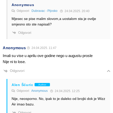
Anonymous
Odgovori
Dubravac - Pljosko
24.04.2025. 20:40
Mjesec se pise malim slovom,a uostalom sta je ovdje
smjesno sto ste napisali?
Odgovori
Anonymous
24.04.2025. 11:47
Imali su vise u aprilu ove godine nego u augustu prosle
Nije ni to lose.
Odgovori
Alen Šćuric
Author
Odgovori
Anonymous
24.04.2025. 12:25
Nije, neosporno. No, ipak to je daleko od brojki dok je Wizz
Air imao bazu.
Odgovori