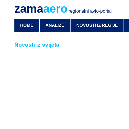
zama
aero
regionalni avio-portal
HOME
ANALIZE
NOVOSTI IZ REGIJE
Novosti iz svijeta