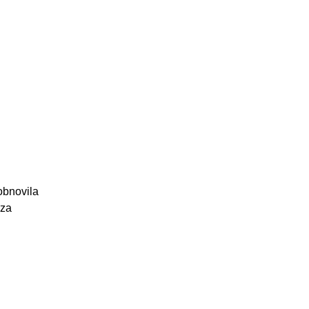
obnovila
 za