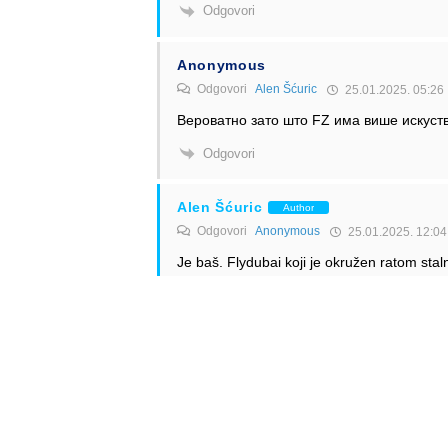
Odgovori
Anonymous
Odgovori
Alen Šćuric
25.01.2025. 05:26
Вероватно зато што FZ има више искуств
Odgovori
Alen Šćuric
Author
Odgovori
Anonymous
25.01.2025. 12:04
Je baš. Flydubai koji je okružen ratom stal
još uvijek puca. Pobogu čovječe pa oni lete
iračkih, 13 ruskih aerodroma.
Odgovori
Anonymous
Odgovori
Alen Šćuric
25.01.2025. 10:41