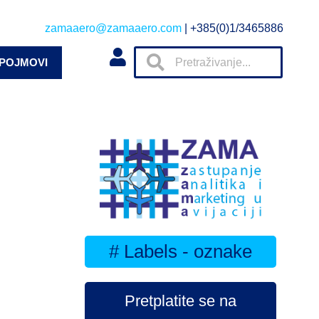
zamaaero@zamaaero.com
| +385(0)1/3465886
 POJMOVI
# Labels - oznake
Pretplatite se na