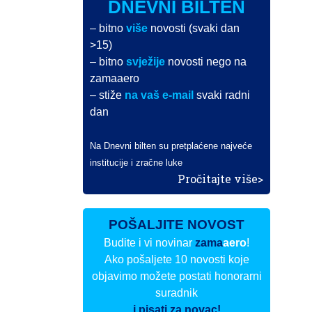
DNEVNI BILTEN
– bitno
više
novosti (svaki dan
>15)
– bitno
svježije
novosti nego na
zamaaero
– stiže
na vaš e-mail
svaki radni
dan
Na Dnevni bilten su pretplaćene najveće
institucije i zračne luke
Pročitajte više>
POŠALJITE NOVOST
Budite i vi novinar
zama
aero
!
Ako pošaljete 10 novosti koje
objavimo možete postati honorarni
suradnik
i pisati za novac!