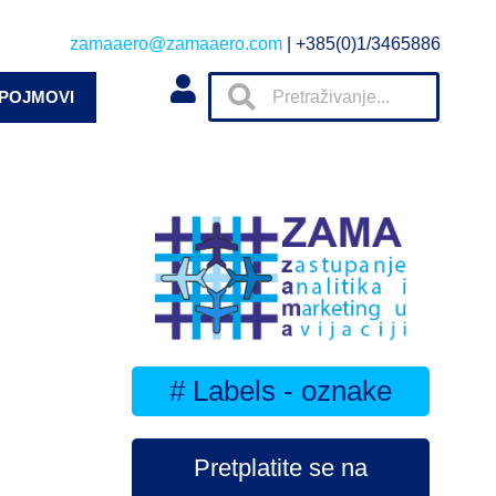
zamaaero@zamaaero.com
| +385(0)1/3465886
 POJMOVI
# Labels - oznake
Pretplatite se na