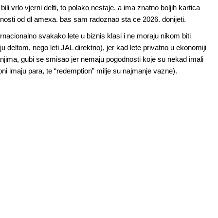
 vrlo vjerni delti, to polako nestaje, a ima znatno boljih kartica
odnosti od dl amexa. bas sam radoznao sta ce 2026. donijeti.
rnacionalno svakako lete u biznis klasi i ne moraju nikom biti
u deltom, nego leti JAL direktno), jer kad lete privatno u ekonomiji
anjima, gubi se smisao jer nemaju pogodnosti koje su nekad imali
 oni imaju para, te “redemption” milje su najmanje vazne).
a.