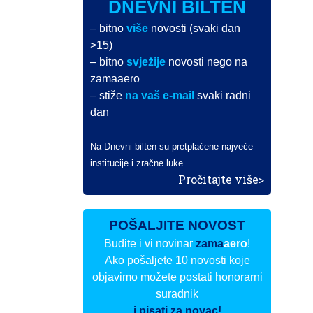
DNEVNI BILTEN
– bitno
više
novosti (svaki dan
>15)
– bitno
svježije
novosti nego na
zamaaero
– stiže
na vaš e-mail
svaki radni
dan
Na Dnevni bilten su pretplaćene najveće
institucije i zračne luke
Pročitajte više>
POŠALJITE NOVOST
Budite i vi novinar
zama
aero
!
Ako pošaljete 10 novosti koje
objavimo možete postati honorarni
suradnik
i pisati za novac!