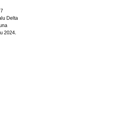
,7
alu Delta
juna
 u 2024.