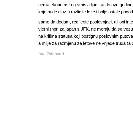
nema ekonomskog smisla.ljudi su do ove godine bili
koje nude ulaz u razlicite loze i bolje ostale pog
samo da dodam, reci cete poslovnjaci, ali oni inte
vjerni (npr. za japan s JFK, ne moraju da se vezuj
na krilima statusa koji postignu poslovnim putov
a milje za razmjenu za letove ne vrijede truda (a
Odgovori
Alen Šćuric
Author
Odgovori
Anonymous
24.01.2025. 08:55
Da čitao sam o tim promjenama ff program
Odgovori