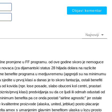
Ime
ili
nadimak
Email
(nije
(nije
obavezno)
obavezno)
Najnoviji
kalne promjene u FF programu. od ove godine skoro je nemoguce
lu novaca (za dijamantski status 28 hiljada dolara na razlicite
realne benefite programa u medjuvremenu (apgrejdi su na minimumu
edite u prvoj klasi a danas je to skoro fantazija, ostali benefiti
 od kovida (npr. lose posade, slabo obuceni kol centri, prastari
nis/prvoj klasi) predvidjanja su da ce ljudi ili odmah odustati od
e minimum benefita pa ce onda postati “airline agnostic” jer ostale
 kvalitentne proizvode (alaska, united, jetblue) posto placanje
 delta amex s umanjenim glavnim benefitom ulaska u lozu prosto