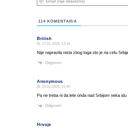
114
KOMENTAR/A
British
27.01.2025. 13:34
Nije napravila nista zbog toga sto je na celu Srbij
Odgovori
Anonymous
25.01.2025. 22:45
Pa ne treba ni da lete onda nad Srbijom neka idu
Odgovori
Hrvoje