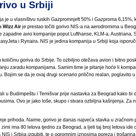
ivo u Srbiji
oja je u vlasništvu ruskih Gazpromnjeft 50% i Gazproma 6,15%, k
ra
Wizz Air
je prestao točiti gorivo NIS-a na aerodromima u Beog
druge zapadne avio kompanije poput Lufthanse, KLM-a, Austriana, 
yJeta i Rynaira. NIS je jedina kompanija u Srbiji koja isporuč
 količinu goriva do Srbije. To ozbiljno otežava avion i bitno pos
o manju zaradu kompanijama. Samim time je pitanje hoće li kompa
iju. Bojim se da je ovaj drugi scenario prilično realan, poglavito u
stali u Budimpeštu i Temišvar prije nastavka za Beograd kako bi
sima. Ovo je jako loše, skupo i stvara ozbiljna kašnjenja. Za n
 manje prihoda. Naime, gorivo je danas najveća stavka u zračnom
zimi ima 80 letova tjedno za Beograd, a ljeti taj broj letova ide 
IS i Srbija izgubiti, te o ogromnim iznosima poreza i trošarina