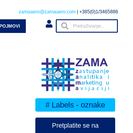
zamaaero@zamaaero.com
| +385(0)1/3465886
 POJMOVI
# Labels - oznake
Pretplatite se na