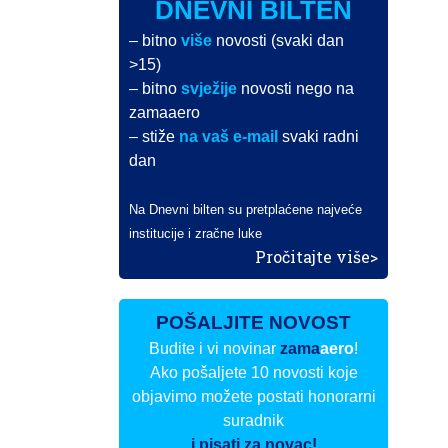
DNEVNI BILTEN
– bitno
više
novosti (svaki dan
>15)
– bitno
svježije
novosti nego na
zamaaero
– stiže
na vaš e-mail
svaki radni
dan
Na Dnevni bilten su pretplaćene najveće
institucije i zračne luke
Pročitajte više>
POŠALJITE NOVOST
Budite i vi novinar
zama
aero
!
Ako pošaljete 10 novosti koje
objavimo možete postati honorarni
suradnik
i pisati za novac!