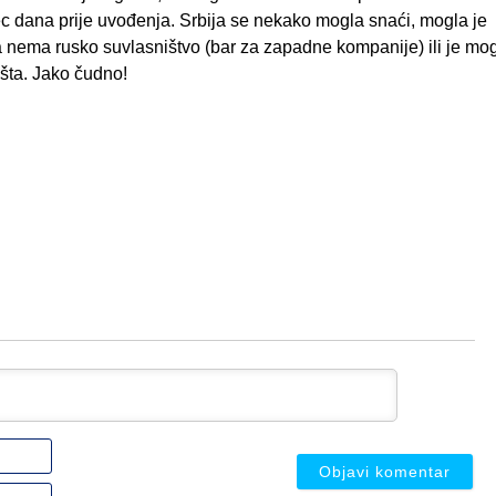
c dana prije uvođenja. Srbija se nekako mogla snaći, mogla je
a nema rusko suvlasništvo (bar za zapadne kompanije) ili je mog
išta. Jako čudno!
Ime
ili
nadimak
Email