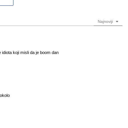
(nije
(nije
obavezno)
obavezno)
Najnoviji
e idiota koji misli da je boom dan
 okolo