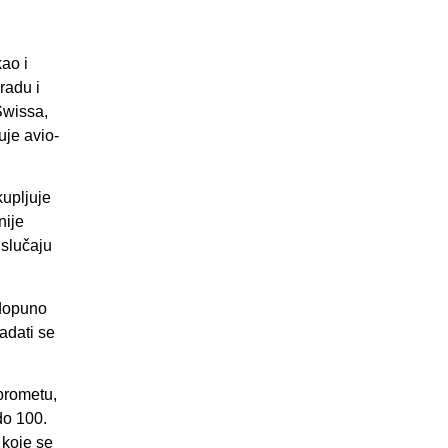
ao i
radu i
Swissa,
uje avio-
kupljuje
nije
 slučaju
 dopuno
adati se
 prometu,
do 100.
 koje se