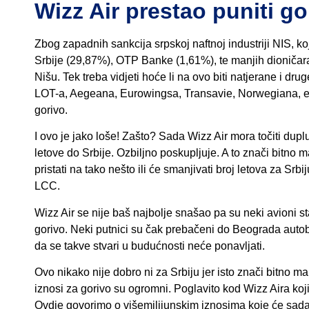
Wizz Air prestao puniti gor
Zbog zapadnih sankcija srpskoj naftnoj industriji NIS, k
Srbije (29,87%), OTP Banke (1,61%), te manjih dioniča
Nišu. Tek treba vidjeti hoće li na ovo biti natjerane i 
LOT-a, Aegeana, Eurowingsa, Transavie, Norwegiana, eas
gorivo.
I ovo je jako loše! Zašto? Sada Wizz Air mora točiti duplu
letove do Srbije. Ozbiljno poskupljuje. A to znači bitn
pristati na tako nešto ili će smanjivati broj letova za Srb
LCC.
Wizz Air se nije baš najbolje snašao pa su neki avioni 
gorivo. Neki putnici su čak prebačeni do Beograda autobu
da se takve stvari u budućnosti neće ponavljati.
Ovo nikako nije dobro ni za Srbiju jer isto znači bitno
iznosi za gorivo su ogromni. Poglavito kod Wizz Aira koji 
Ovdje govorimo o višemilijunskim iznosima koje će sada N