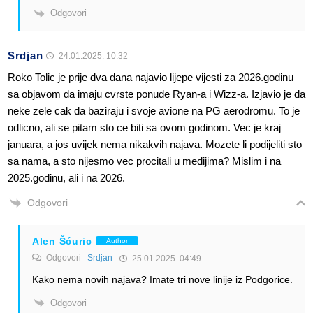
Odgovori
Srdjan
24.01.2025. 10:32
Roko Tolic je prije dva dana najavio lijepe vijesti za 2026.godinu
sa objavom da imaju cvrste ponude Ryan-a i Wizz-a. Izjavio je da
neke zele cak da baziraju i svoje avione na PG aerodromu. To je
odlicno, ali se pitam sto ce biti sa ovom godinom. Vec je kraj
januara, a jos uvijek nema nikakvih najava. Mozete li podijeliti sto
sa nama, a sto nijesmo vec procitali u medijima? Mislim i na
2025.godinu, ali i na 2026.
Odgovori
Alen Šćuric
Author
Odgovori
Srdjan
25.01.2025. 04:49
Kako nema novih najava? Imate tri nove linije iz Podgorice.
Odgovori