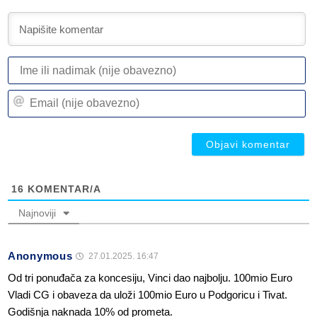
I
ili
n
Em
(n
(n
ob
ob
16
KOMENTAR/A
Najnoviji
Anonymous
27.01.2025. 16:47
Od tri ponuđača za koncesiju, Vinci dao najbolju. 100mio Euro
Vladi CG i obaveza da uloži 100mio Euro u Podgoricu i Tivat.
Godišnja naknada 10% od prometa.