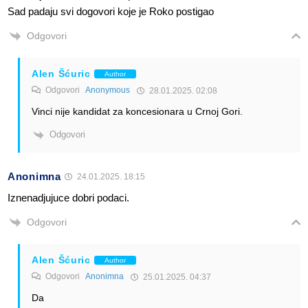
Sad padaju svi dogovori koje je Roko postigao
Odgovori
Alen Šćuric
Author
Odgovori
Anonymous
28.01.2025. 02:08
Vinci nije kandidat za koncesionara u Crnoj Gori.
Odgovori
Anonimna
24.01.2025. 18:15
Iznenadjujuce dobri podaci.
Odgovori
Alen Šćuric
Author
Odgovori
Anonimna
25.01.2025. 04:37
Da