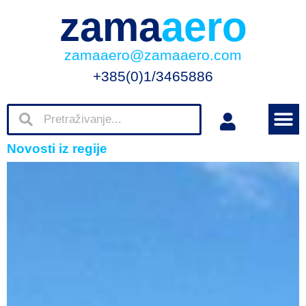
zama
aero
zamaaero@zamaaero.com
+385(0)1/3465886
Novosti iz regije