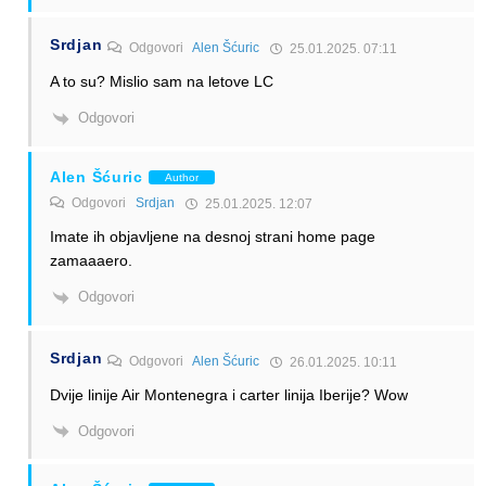
Srdjan
Odgovori
Alen Šćuric
25.01.2025. 07:11
A to su? Mislio sam na letove LC
Odgovori
Alen Šćuric
Author
Odgovori
Srdjan
25.01.2025. 12:07
Imate ih objavljene na desnoj strani home page
zamaaaero.
Odgovori
Srdjan
Odgovori
Alen Šćuric
26.01.2025. 10:11
Dvije linije Air Montenegra i carter linija Iberije? Wow
Odgovori