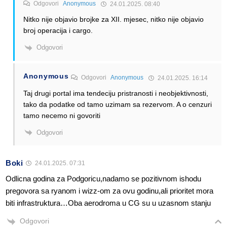
Odgovori
Anonymous
24.01.2025. 08:40
Nitko nije objavio brojke za XII. mjesec, nitko nije objavio
broj operacija i cargo.
Odgovori
Anonymous
Odgovori
Anonymous
24.01.2025. 16:14
Taj drugi portal ima tendeciju pristranosti i neobjektivnosti,
tako da podatke od tamo uzimam sa rezervom. A o cenzuri
tamo necemo ni govoriti
Odgovori
Boki
24.01.2025. 07:31
Odlicna godina za Podgoricu,nadamo se pozitivnom ishodu
pregovora sa ryanom i wizz-om za ovu godinu,ali prioritet mora
biti infrastruktura…Oba aerodroma u CG su u uzasnom stanju
Odgovori