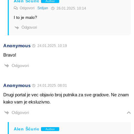
Alen Šćuric
Author
Odgovori
Srdjan
26.01.2025. 10:14
I to je malo?
Odgovori
Anonymous
24.01.2025. 10:19
Bravo!
Odgovori
Anonymous
24.01.2025. 08:01
Drugi portal je vec objavio broj putnika za sve gradove. Ne znam
kako vam je eksluzivno.
Odgovori
Alen Šćuric
Author