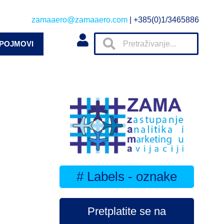
zamaaero@zamaaero.com
| +385(0)1/3465886
 POJMOVI
# Labels - oznake
Pretplatite se na