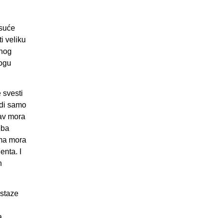
isuće
i veliku
enog
mogu
 svesti
adi samo
tav mora
eba
oma mora
enta. I
h
 staze
a