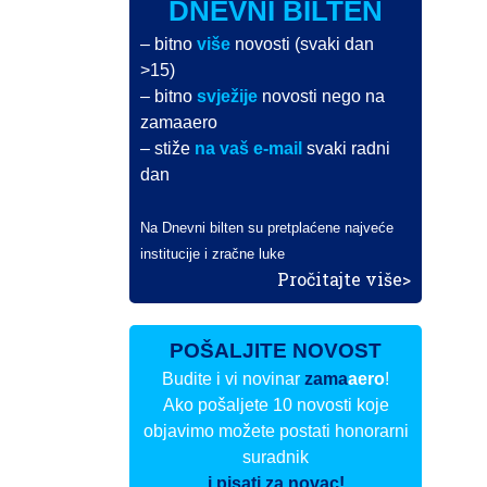
DNEVNI BILTEN
– bitno
više
novosti (svaki dan
>15)
– bitno
svježije
novosti nego na
zamaaero
– stiže
na vaš e-mail
svaki radni
dan
Na Dnevni bilten su pretplaćene najveće
institucije i zračne luke
Pročitajte više>
POŠALJITE NOVOST
Budite i vi novinar
zama
aero
!
Ako pošaljete 10 novosti koje
objavimo možete postati honorarni
suradnik
i pisati za novac!