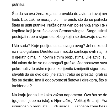
putnika.
Što da su ova žena koja se provukla do aviona i ovaj neozbi
ljudi. Eto, čak ne moraju biti ni teroristi, što da su psi
štetu ili ubiti putnike. Nažalost takvih bolesnika smo 
kopilota koji je srušio avion Germanwingsa. Stoga istin
postojati rupe u sigurnosti zbog kojih se dešavaju ovako 
I što sada? Koje posljedice su svega ovog? Jel netko od di
na malo galame Direktorata i možda sankcije ovih najniži
o djelatnicima i njihovim sitnim propustima. Djelatnici su
biti takav da im se ne omogući greška. Jednostavno sus
pokrenuti vrlo oštre mjere i korijenito izmijeniti sigur
shvatiti da su ovo ozbiljne stari i treba se prestati igrati 
što se desilo, ima li odgovornosti šefova i direktora, št
incidenata?
Na kraju jedna i te kako važna napomena. Ovo što se desi
(gdje se lijepe na istu), u Njemačkoj, Velikoj Britaniji,
sigurnosnih propusta. Ljudi upadaju u štićene zone bez