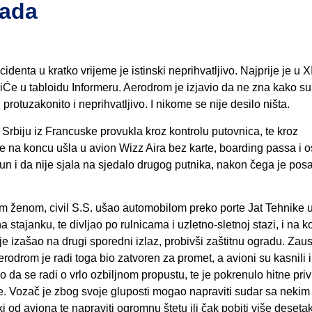
rada
identa u kratko vrijeme je istinski neprihvatljivo. Najprije je u XI
viĆe u tabloidu Informeru. Aerodrom je izjavio da ne zna kako s
rotuzakonito i neprihvatljivo. I nikome se nije desilo ništa.
 Srbiju iz Francuske provukla kroz kontrolu putovnica, te kroz
 je na koncu ušla u avion Wizz Aira bez karte, boarding passa i 
un i da nije sjala na sjedalo drugog putnika, nakon čega je pos
m ženom, civil S.S. ušao automobilom preko porte Jat Tehnike u
stajanku, te divljao po rulnicama i uzletno-sletnoj stazi, i na k
je izašao na drugi sporedni izlaz, probivši zaštitnu ogradu. Zaus
drom je radi toga bio zatvoren za promet, a avioni su kasnili i 
ilo da se radi o vrlo ozbiljnom propustu, te je pokrenulo hitne pr
ije. Vozač je zbog svoje gluposti mogao napraviti sudar sa nekim
i od aviona te napraviti ogromnu štetu ili čak pobiti više deseta