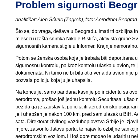
Problem sigurnosti Beog
analitičar: Alen Šćuric (Zagreb), foto: Aerodrom Beograd
Što se, do vraga, dešava u Beogradu. Imati tri ozbiljna inc
mjesecu izašla snimka Nikole Ristića, aktivista grupe S
sigurnosnih kamera stigle u Informer. Krajnje nemoralno, p
Potom se ženska osoba koja je trebala biti deportirana u
sigurnosnu kontrolu, pa kroz kontrolu ulaska u avion, te
dokumenata. Ni tamo ne bi bila otkrivena da avion nije p
pozvala policiju koja ju je uhapsila.
Na koncu je, samo par dana kasnije po incidentu sa ovo
aerodroma, prošao još jednu kontrolu Securitasa, ušao na 
bez da ga je zaustavila policija ili aerodromsko osiguran
je i uhapšen je nakon 100 km, pred sam ulazak u BiH. Aero
sata. Direktorat civilnog vazduhoplovstva Srbije je izjav
mjere, zatvorilo Jatovu portu, te najavilo ozbiljne sankc
aerodromskim vozilom, ili još gore mogao je udariti u nek