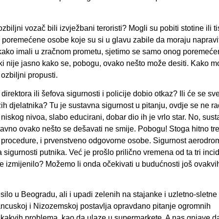
ljni vozač bili izvježbani teroristi? Mogli su pobiti stotine ili t
hički poremećene osobe koje su si u glavu zabile da moraju napravit
i te kako imali u zračnom prometu, sjetimo se samo onog poremeć
ski nije jasno kako se, pobogu, ovako nešto može desiti. Kako 
ozbiljni propusti.
rektora ili šefova sigurnosti i policije dobio otkaz? Ili će se sve
h djelatnika? Tu je sustavna sigurnost u pitanju, ovdje se ne r
 niskog nivoa, slabo educirani, dobar dio ih je vrlo star. No, sus
tavno ovako nešto se dešavati ne smije. Pobogu! Stoga hitno tr
nost, procedure, i prvenstveno odgovorne osobe. Sigurnost aerodr
sa sigurnosti putnika. Već je prošlo prilično vremena od ta tri incid
o se izmijenilo? Možemo li onda očekivati u budućnosti još ovakvi
lo u Beogradu, ali i upadi zelenih na stajanke i uzletno-sletne
 Francuskoj i Nizozemskoj postavlja opravdano pitanje ogromnih
 ikakvih problema, kao da ulaze u supermarkete. A nas gnjave d