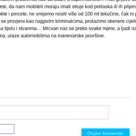
te, da nam mobiteli moraju imati struje kod prelaska ili ih plijen
te i pincete, ne smijemo nositi više od 100 ml tekućine, čak ni
 se provjera kao najgorim kriminalcima, prolazimo skenere cijelo
 tijelu i stvarima… Mrcvari nas se preko svake mjere, a ljudi n
ema, ulaze automobilima na manevarske površine.
Ime
ili