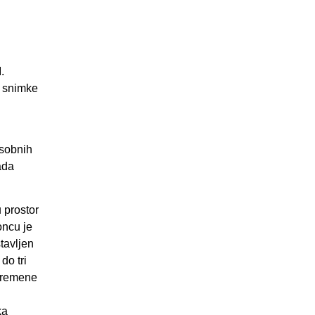
.
u snimke
osobnih
ada
 prostor
oncu je
tavljen
do tri
ivremene
ka