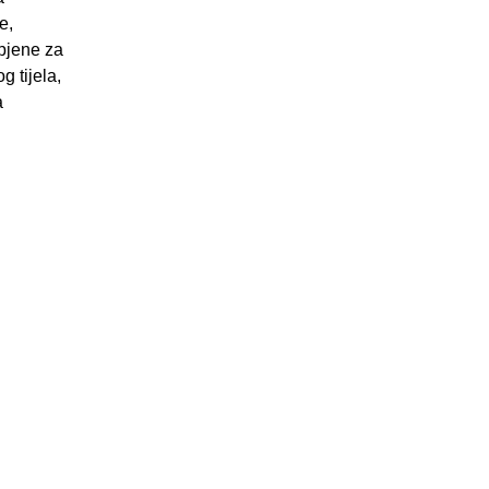
e,
 pjene za
g tijela,
a