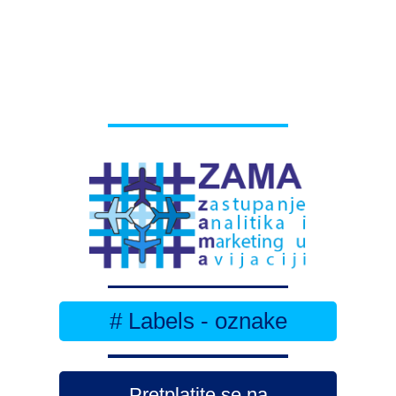
# Labels - oznake
Pretplatite se na