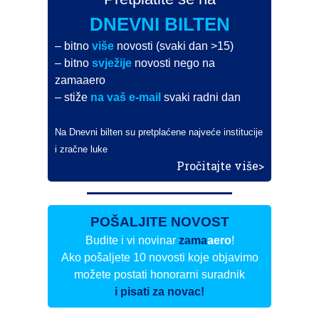
DNEVNI BILTEN
– bitno
više
novosti (svaki dan >15)
– bitno
svježije
novosti nego na
zamaaero
– stiže
na vaš e-mail
svaki radni dan
Na Dnevni bilten su pretplaćene najveće institucije
i zračne luke
Pročitajte više>
POŠALJITE NOVOST
Budite i vi novinar
zama
aero
!
Ako pošaljete 10 novosti koje objavimo
možete postati honorarni suradnik
i pisati za novac!