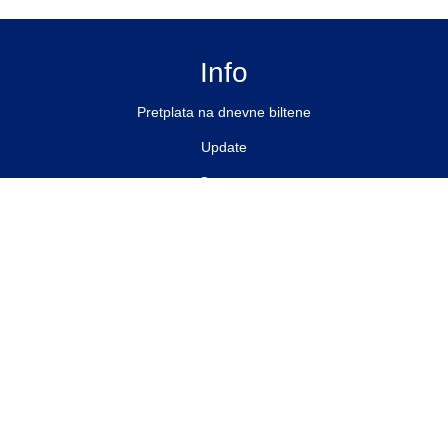
Info
Pretplata na dnevne biltene
Update
O nama
Kontakt
Impressum
Privacy Policy
Pratite nas
Facebook