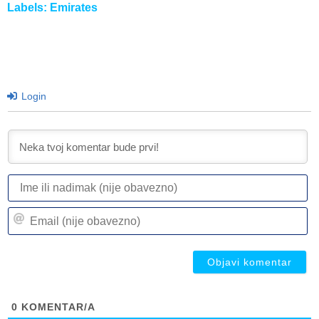
Labels:
Emirates
Login
I
ili
n
Em
(n
(n
ob
ob
0
KOMENTAR/A