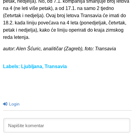
petak, nedjelja). No, od 7.1. kompanija smanjuje broj letova
na 4 (ne leti više petak), a od 17.1. na samo 2 tjedno
(četvrtak i nedjelja). Ovaj broj letova Transavia će imati do
18.2. kada liniju povećava na 4 leta (ponedjeljak, četvrtak,
petak i nedjelja), kako će liniju operirati do kraja zimskog
reda letenja.
autor: Alen Šćuric, analitičar (Zagreb), foto: Transavia
Labels:
Ljubljana
,
Transavia
Login