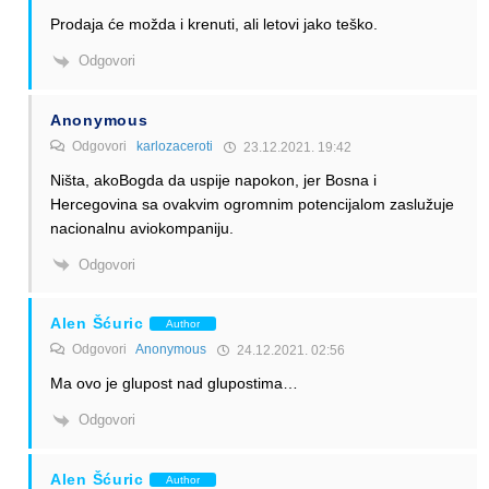
Prodaja će možda i krenuti, ali letovi jako teško.
Odgovori
Anonymous
Odgovori
karlozaceroti
23.12.2021. 19:42
Ništa, akoBogda da uspije napokon, jer Bosna i
Hercegovina sa ovakvim ogromnim potencijalom zaslužuje
nacionalnu aviokompaniju.
Odgovori
Alen Šćuric
Author
Odgovori
Anonymous
24.12.2021. 02:56
Ma ovo je glupost nad glupostima…
Odgovori
Alen Šćuric
Author