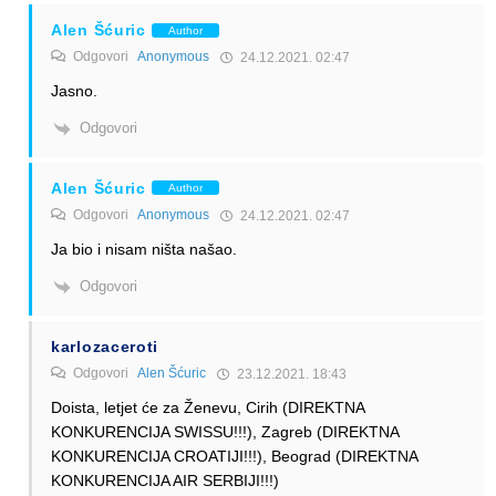
Alen Šćuric
Author
Odgovori
Anonymous
24.12.2021. 02:47
Jasno.
Odgovori
Alen Šćuric
Author
Odgovori
Anonymous
24.12.2021. 02:47
Ja bio i nisam ništa našao.
Odgovori
karlozaceroti
Odgovori
Alen Šćuric
23.12.2021. 18:43
Doista, letjet će za Ženevu, Cirih (DIREKTNA
KONKURENCIJA SWISSU!!!), Zagreb (DIREKTNA
KONKURENCIJA CROATIJI!!!), Beograd (DIREKTNA
KONKURENCIJA AIR SERBIJI!!!)