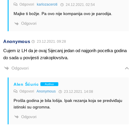
Odgovori
karlozaceroti
24.12.2021. 02:54
Majke ti božje. Pa ovo nije kompanija ovo je parodija.
Odgovori
Anonymous
23.12.2021. 09:28
Cujem iz LH da je ovaj Sijecanj jedan od najgorih pocetka godina
do sada u povijesti zrakoplovstva.
Odgovori
Alen Šćuric
Author
Odgovori
Anonymous
23.12.2021. 14:08
Prošla godina je bila lošija. Ipak rezanja koja se predviđaju
istinski su ogromna.
Odgovori