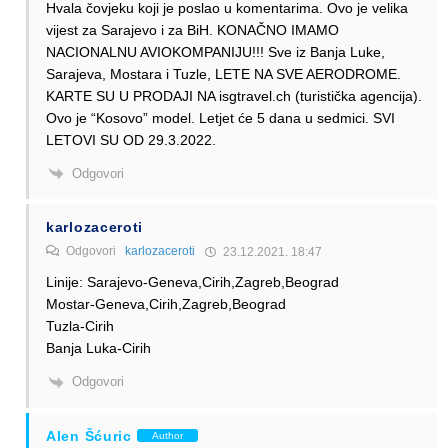
Hvala čovjeku koji je poslao u komentarima. Ovo je velika
vijest za Sarajevo i za BiH. KONAČNO IMAMO
NACIONALNU AVIOKOMPANIJU!!! Sve iz Banja Luke,
Sarajeva, Mostara i Tuzle, LETE NA SVE AERODROME.
KARTE SU U PRODAJI NA isgtravel.ch (turistička agencija).
Ovo je “Kosovo” model. Letjet će 5 dana u sedmici. SVI
LETOVI SU OD 29.3.2022.
Odgovori
karlozaceroti
Odgovori
karlozaceroti
23.12.2021. 18:47
Linije: Sarajevo-Geneva,Cirih,Zagreb,Beograd
Mostar-Geneva,Cirih,Zagreb,Beograd
Tuzla-Cirih
Banja Luka-Cirih
Odgovori
Alen Šćuric
Author