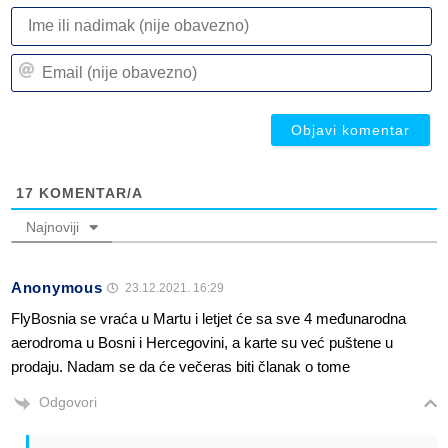
I
ili
n
Em
(n
(n
ob
ob
17
KOMENTAR/A
Najnoviji
Anonymous
23.12.2021. 16:29
FlyBosnia se vraća u Martu i letjet će sa sve 4 međunarodna
aerodroma u Bosni i Hercegovini, a karte su već puštene u
prodaju. Nadam se da će večeras biti članak o tome
Odgovori