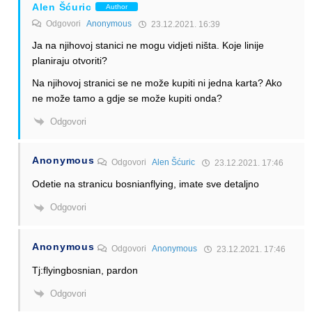
Alen Šćuric
Author
Odgovori
Anonymous
23.12.2021. 16:39
Ja na njihovoj stanici ne mogu vidjeti ništa. Koje linije
planiraju otvoriti?
Na njihovoj stranici se ne može kupiti ni jedna karta? Ako
ne može tamo a gdje se može kupiti onda?
Odgovori
Anonymous
Odgovori
Alen Šćuric
23.12.2021. 17:46
Odetie na stranicu bosnianflying, imate sve detaljno
Odgovori
Anonymous
Odgovori
Anonymous
23.12.2021. 17:46
Tj:flyingbosnian, pardon
Odgovori