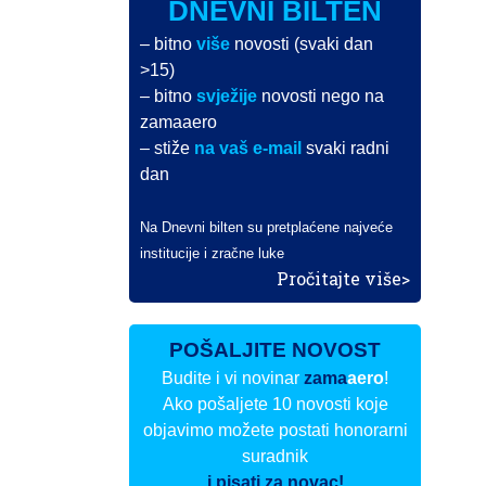
DNEVNI BILTEN
– bitno
više
novosti (svaki dan
>15)
– bitno
svježije
novosti nego na
zamaaero
– stiže
na vaš e-mail
svaki radni
dan
Na Dnevni bilten su pretplaćene najveće
institucije i zračne luke
Pročitajte više>
POŠALJITE NOVOST
Budite i vi novinar
zama
aero
!
Ako pošaljete 10 novosti koje
objavimo možete postati honorarni
suradnik
i pisati za novac!