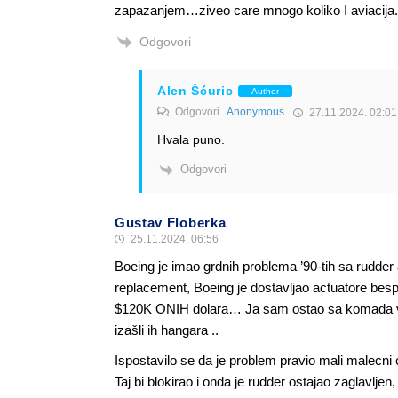
zapazanjem…ziveo care mnogo koliko I aviacija.
Odgovori
Alen Šćuric
Author
Odgovori
Anonymous
27.11.2024. 02:01
Hvala puno.
Odgovori
Gustav Floberka
25.11.2024. 06:56
Boeing je imao grdnih problema ’90-tih sa rudder
replacement, Boeing je dostavljao actuatore bespl
$120K ONIH dolara… Ja sam ostao sa komada višk
izašli ih hangara ..
Ispostavilo se da je problem pravio mali malecni c
Taj bi blokirao i onda je rudder ostajao zaglavljen