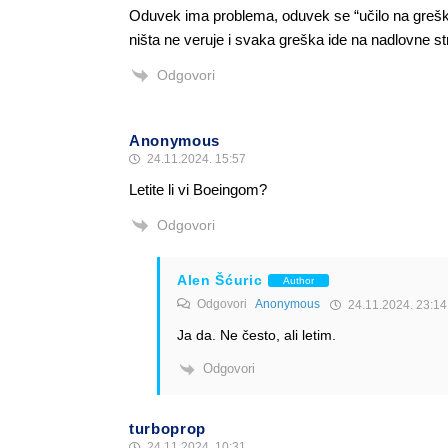
Oduvek ima problema, oduvek se “učilo na greška
ništa ne veruje i svaka greška ide na nadlovne str
Odgovori
Anonymous
24.11.2024. 15:57
Letite li vi Boeingom?
Odgovori
Alen Šćuric
Author
Odgovori
Anonymous
24.11.2024. 23:14
Ja da. Ne često, ali letim.
Odgovori
turboprop
24.11.2024. 10:31