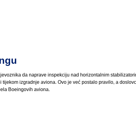
ingu
prijevoznika da naprave inspekciju nad horizontalnim stabilizator
i tijekom izgradnje aviona. Ovo je već postalo pravilo, a doslov
jela Boeingovih aviona.