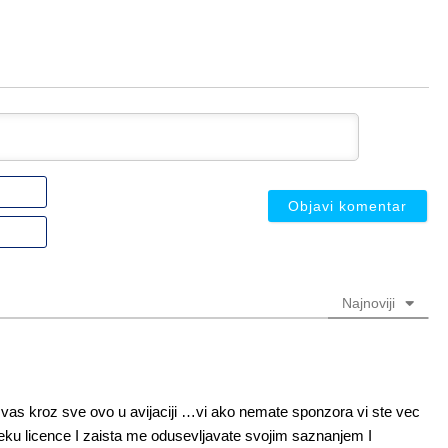
Ime
ili
nadimak
Email
(nije
(nije
obavezno)
obavezno)
Najnoviji
as kroz sve ovo u avijaciji …vi ako nemate sponzora vi ste vec
 neku licence I zaista me odusevljavate svojim saznanjem I