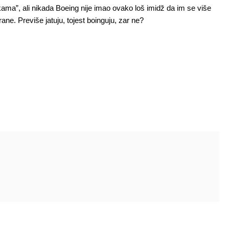
ma”, ali nikada Boeing nije imao ovako loš imidž da im se više
ane. Previše jatuju, tojest boinguju, zar ne?