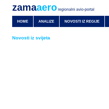
zama
aero
regionalni avio-portal
HOME
ANALIZE
NOVOSTI IZ REGIJE
Novosti iz svijeta