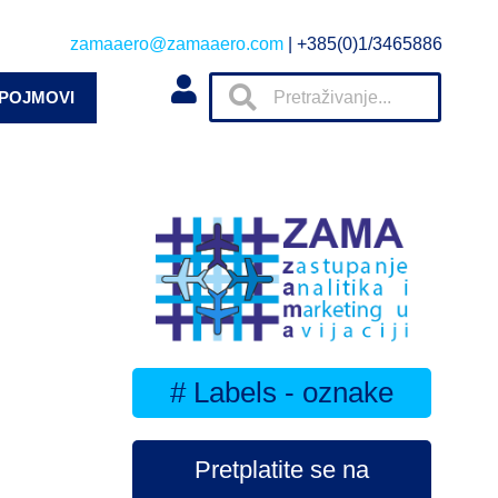
zamaaero@zamaaero.com
| +385(0)1/3465886
 POJMOVI
# Labels - oznake
Pretplatite se na