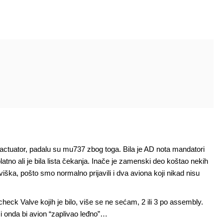
 actuator, padalu su mu737 zbog toga. Bila je AD nota mandatori
atno ali je bila lista čekanja. Inače je zamenski deo koštao nekih
a, pošto smo normalno prijavili i dva aviona koji nikad nisu
heck Valve kojih je bilo, više se ne sećam, 2 ili 3 po assembly.
, i onda bi avion “zaplivao leđno”…