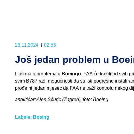
23.11.2024
02:53
Još jedan problem u Boe
I još malo problema u
Boeingu
. FAA će tražiti od svih 
svim B787 radi mogućnosti da su isti pogrešno instaliran
prođe ni jedan mjesec da FAA ne traži kontrolu nekog di
analitičar: Alen Šćuric (Zagreb), foto: Boeing
Labels:
Boeing