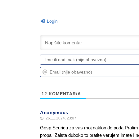
Login
12
KOMENTAR/A
Anonymous
26.11.2024. 23:07
Gosp.Scuricu za vas moj naklon do poda.Pratim v
propali.Zaista duboko to pratite verujem imate I