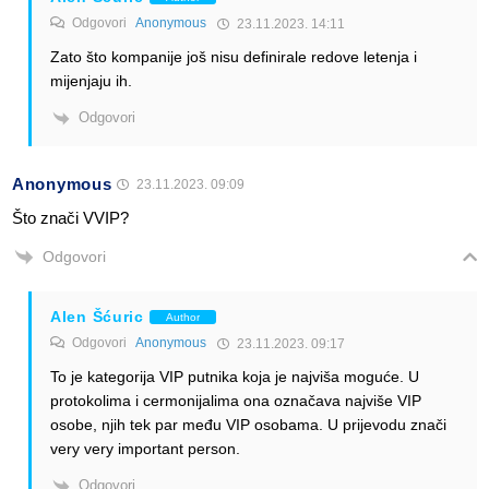
Odgovori
Anonymous
23.11.2023. 14:11
Zato što kompanije još nisu definirale redove letenja i
mijenjaju ih.
Odgovori
Anonymous
23.11.2023. 09:09
Što znači VVIP?
Odgovori
Alen Šćuric
Author
Odgovori
Anonymous
23.11.2023. 09:17
To je kategorija VIP putnika koja je najviša moguće. U
protokolima i cermonijalima ona označava najviše VIP
osobe, njih tek par među VIP osobama. U prijevodu znači
very very important person.
Odgovori