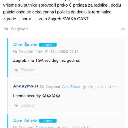
vrijeme su putnike sprovodili preko C prolaza za radnike , dodju
putnici onda se ceka carina i policija da dodju iz terminalne
zgrade….horor …. zato Zagreb SVAKA CAST
Odgovori
Alen Šćuric
Author
Odgovori
max
23.11.2023. 21:16
Zagreb ima TGA već dugi niz godina.
Odgovori
Anonymous
Odgovori
Alen Šćuric
23.11.2023. 21:57
I nema security 😂😂😂😂
Odgovori
Alen Šćuric
Author
Odgovori
Anonymous
24.11.2023. 01:21