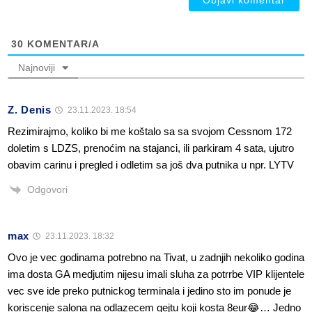
30
KOMENTAR/A
Najnoviji
Z. Denis
23.11.2023. 18:54
Rezimirajmo, koliko bi me koštalo sa sa svojom Cessnom 172
doletim s LDZS, prenoćim na stajanci, ili parkiram 4 sata, ujutro
obavim carinu i pregled i odletim sa još dva putnika u npr. LYTV
Odgovori
max
23.11.2023. 18:32
Ovo je vec godinama potrebno na Tivat, u zadnjih nekoliko godina
ima dosta GA medjutim nijesu imali sluha za potrrbe VIP klijentele
vec sve ide preko putnickog terminala i jedino sto im ponude je
koriscenje salona na odlazecem gejtu koji kosta 8eur😂… Jedno