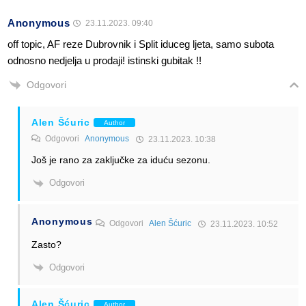
Anonymous
23.11.2023. 09:40
off topic, AF reze Dubrovnik i Split iduceg ljeta, samo subota
odnosno nedjelja u prodaji! istinski gubitak !!
Odgovori
Alen Šćuric
Author
Odgovori
Anonymous
23.11.2023. 10:38
Još je rano za zaključke za iduću sezonu.
Odgovori
Anonymous
Odgovori
Alen Šćuric
23.11.2023. 10:52
Zasto?
Odgovori
Alen Šćuric
Author