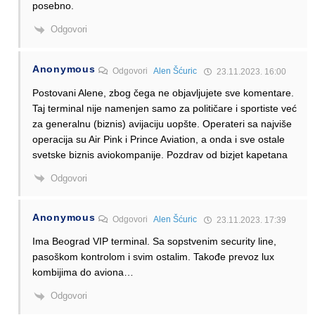
posebno.
Odgovori
Anonymous
Odgovori
Alen Šćuric
23.11.2023. 16:00
Postovani Alene, zbog čega ne objavljujete sve komentare.
Taj terminal nije namenjen samo za političare i sportiste već
za generalnu (biznis) avijaciju uopšte. Operateri sa najviše
operacija su Air Pink i Prince Aviation, a onda i sve ostale
svetske biznis aviokompanije. Pozdrav od bizjet kapetana
Odgovori
Anonymous
Odgovori
Alen Šćuric
23.11.2023. 17:39
Ima Beograd VIP terminal. Sa sopstvenim security line,
pasoškom kontrolom i svim ostalim. Takođe prevoz lux
kombijima do aviona…
Odgovori