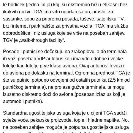
te bodiček (jedna linija) koji su ekstremno brzi i efikasni bez
ikakvih gužvi. TGA ima vrlo ugodan salon, prostor za
sastanke, sobu za pripremu posada, tuševe, satelitsku TV,
brzi internet i parkiralište za privatna vozila. TGA ima službu
dobrodošlice i niz usluga koje se vrše na poseban zahtjev.
TGV je „walk-through facility“.
Posade i putnici se dočekuju na zrakoplovu, a do terminala
ih vozi poseban VIP autobus koji ima vrlo udobne i velike
fotelje kao fotelje prve klase aviona. Ovaj autobus ih vozi i
do aviona po dolasku na terminal. Ogromna prednost TGA je
što su putnici potpuno odvojeni od ostalih putnika (2,5 km od
putničkog terminala), ne prolaze gužve terminala, te mogu
izuzetno diskretno doći do aviona (poseban izlaz uz koji je
automobil putnika).
Standardna ugostiteljska usluga koja je u cijeni TGA sadrži
svježe voće, pekarske proizvode, tople i hladne napitke. No,
na poseban zahtjev moguća je potpuna ugostiteljska usluga