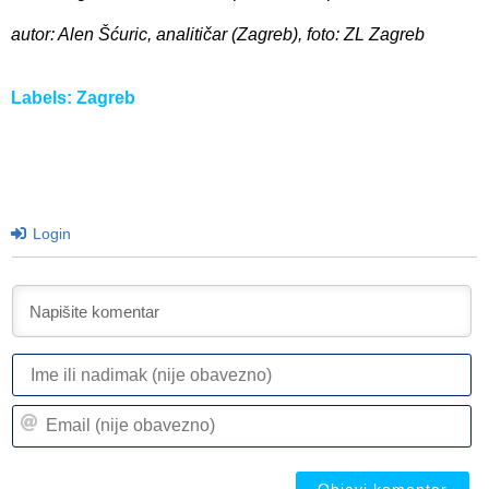
autor: Alen Šćuric, analitičar (Zagreb), foto: ZL Zagreb
Labels:
Zagreb
Login
I
ili
n
Em
(n
(n
ob
ob