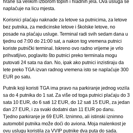
hrane sa velikim izborom toplih i hladnih jela. Ova usluga se
naplaćuje na licu mjesta.
Korisnici plaćaju naknade za letove sa putnicima, za letove
bez putnika, za medicinske letove i školske letove, no
posade na plaćaju usluge. Terminal radi svih sedam dana u
tjednu od 7:00 do 21:00 sat, a nakon tog vremena putnici
koriste putnički terminal. Iskreno ovo radno vrijeme je vrlo
prihvatljivo, poglavito što putnici preko terminala mogu
putovati 24 sata na dan. No, ipak ako putnici inzistiraju da
lete preko TGA izvan radnog vremena isto se naplaćuje 300
EUR po satu.
Putnik koji koristi TGA ima pravo na parkiranje jednog vozila
sa do 4 putnika do 1 sat. Za više od toga putnici plaćaju do 3
sata 10 EUR, do 6 sati 12 EUR, do 12 sati 15 EUR, za jedan
dan 27 EUR, i za svaki dodatni dan 11 EUR po danu.
Tjedno parkiranje je 69 EUR. Iznimno, ali istinski iznimno
automobil putnika može doći do aviona. Moja malenkost je
ovu uslugu koristila za VVIP putnike dva puta do sada.