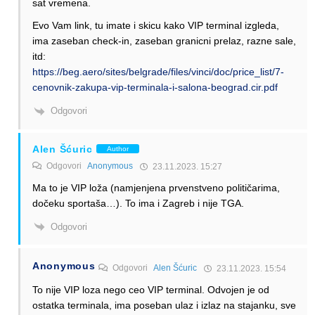
sat vremena.
Evo Vam link, tu imate i skicu kako VIP terminal izgleda,
ima zaseban check-in, zaseban granicni prelaz, razne sale,
itd:
https://beg.aero/sites/belgrade/files/vinci/doc/price_list/7-
cenovnik-zakupa-vip-terminala-i-salona-beograd.cir.pdf
Odgovori
Alen Šćuric
Author
Odgovori
Anonymous
23.11.2023. 15:27
Ma to je VIP loža (namjenjena prvenstveno političarima,
dočeku sportaša…). To ima i Zagreb i nije TGA.
Odgovori
Anonymous
Odgovori
Alen Šćuric
23.11.2023. 15:54
To nije VIP loza nego ceo VIP terminal. Odvojen je od
ostatka terminala, ima poseban ulaz i izlaz na stajanku, sve