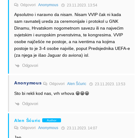
Odgovori
Anonymous
23.11.2023. 13:54
Apsolutno i naravno da nisam. Nisam VVIP čak ni kada
sam ravnatelj ureda za ceremonijale i protokol u GNK
Dinamu, Hrvatskom nogometnom savezu ili na najvećim
svjetskim i europskim prvenstvima, te kongresima. VVIP
osobe najčešće ne postoje, a na iventima na kojima
postoje to je 3-4 osobe najviše, poput Predsjednika UEFA-e
(za njega je išao Jaguar do aviona) isl.
Odgovori
Anonymous
Odgovori
Alen Šćuric
23.11.2023. 13:53
Sto bi rekli kod nas, vrh vrhova 😁😁😁
Odgovori
Alen Šćuric
Author
Odgovori
Anonymous
23.11.2023. 14:07
Jap