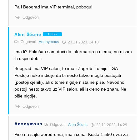
Pa i Beograd ima VIP terminal, pobogu!
Odgovori
Alen Šćuric
Author
Odgovori
Anonymous
23.11.2023. 14:18
Ima li? Pokušao sam doći do informacija o njemu, no nisam
ih uspio dobiti.
Beograd ima VIP salon, to ima i Zagreb. To nije TGA.
Postoje neke indicije da bi nešto takvo moglo postojati
(postoji cjenik), ali o tome nigdje ništa ne piše. Navodno
postoji nešto takvo uz VIP salon, ali iskreno ne znam. Ne
piše nigdje.
Odgovori
Anonymous
Odgovori
Alen Šćuric
23.11.2023. 14:29
Pise na sajtu aerodroma, ima i cena. Kosta 1.550 evra za