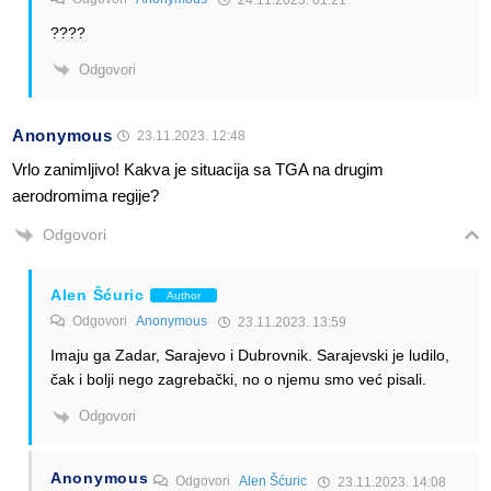
????
Odgovori
Anonymous
23.11.2023. 12:48
Vrlo zanimljivo! Kakva je situacija sa TGA na drugim
aerodromima regije?
Odgovori
Alen Šćuric
Author
Odgovori
Anonymous
23.11.2023. 13:59
Imaju ga Zadar, Sarajevo i Dubrovnik. Sarajevski je ludilo,
čak i bolji nego zagrebački, no o njemu smo već pisali.
Odgovori
Anonymous
Odgovori
Alen Šćuric
23.11.2023. 14:08